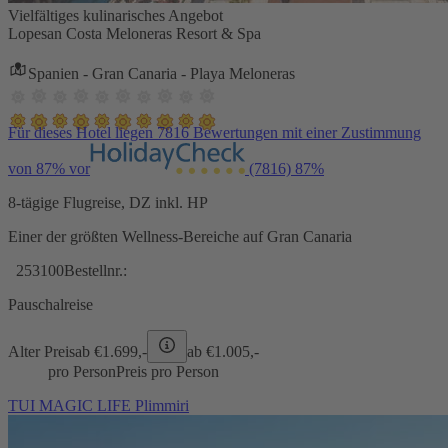
Vielfältiges kulinarisches Angebot
Lopesan Costa Meloneras Resort & Spa
Spanien - Gran Canaria - Playa Meloneras
Für dieses Hotel liegen 7816 Bewertungen mit einer Zustimmung
von 87% vor
(7816)
87%
8-tägige Flugreise, DZ inkl. HP
Einer der größten Wellness-Bereiche auf Gran Canaria
253100
Bestellnr.:
Pauschalreise
Alter Preis
ab €
1.699,-
ab €
1.005,-
pro Person
Preis pro Person
TUI MAGIC LIFE Plimmiri