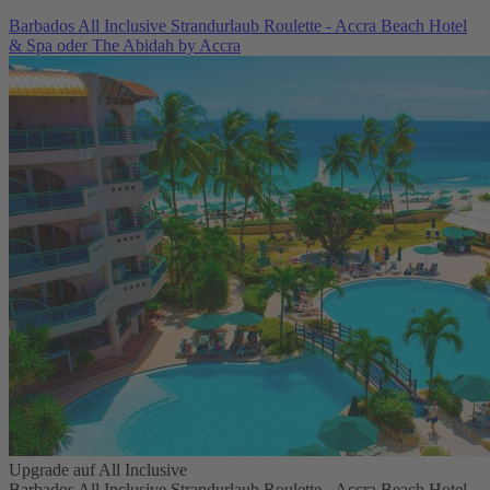
Barbados All Inclusive Strandurlaub Roulette - Accra Beach Hotel
& Spa oder The Abidah by Accra
Upgrade auf All Inclusive
Barbados All Inclusive Strandurlaub Roulette - Accra Beach Hotel