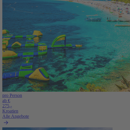
pro Person
ab €
275,-
Kroatien
Alle Angebote