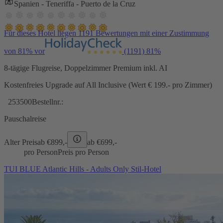
Spanien - Teneriffa - Puerto de la Cruz
Für dieses Hotel liegen 1191 Bewertungen mit einer Zustimmung
von 81% vor
(1191)
81%
8-tägige Flugreise, Doppelzimmer Premium inkl. AI
Kostenfreies Upgrade auf All Inclusive (Wert € 199.- pro Zimmer)
253500
Bestellnr.:
Pauschalreise
Alter Preis
ab €
899,-
ab €
699,-
pro Person
Preis pro Person
TUI BLUE Atlantic Hills - Adults Only Stil-Hotel