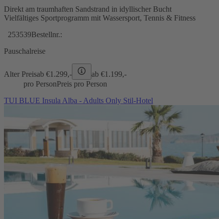
Direkt am traumhaften Sandstrand in idyllischer Bucht
Vielfältiges Sportprogramm mit Wassersport, Tennis & Fitness
253539
Bestellnr.:
Pauschalreise
Alter Preis
ab €
1.299,-
ab €
1.199,-
pro Person
Preis pro Person
TUI BLUE Insula Alba - Adults Only Stil-Hotel