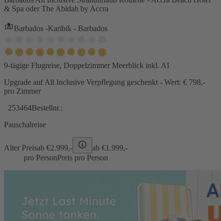
& Spa oder The Abidah by Accra
Barbados -Karibik - Barbados
9-tägige Flugreise, Doppelzimmer Meerblick inkl. AI
Upgrade auf All Inclusive Verpflegung geschenkt - Wert: € 798,-
pro Zimmer
253464
Bestellnr.:
Pauschalreise
Alter Preis
ab €
2.999,-
ab €
1.999,-
pro Person
Preis pro Person