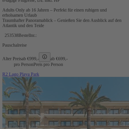
8-tägige Flugreise, DZ inkl. HP
Adults Only ab 16 Jahren – Perfekt für einen ruhigen und
erholsamen Urlaub
Traumhafter Panoramablick – Genießen Sie den Ausblick auf den
Atlantik und den Teide
253538
Bestellnr.:
Pauschalreise
Alter Preis
ab €
999,-
ab €
699,-
pro Person
Preis pro Person
R2 Lago Playa Park