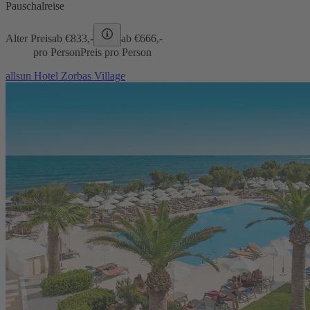
Pauschalreise
Alter Preis
ab €
833,-
ab €
666,-
pro Person
Preis pro Person
allsun Hotel Zorbas Village