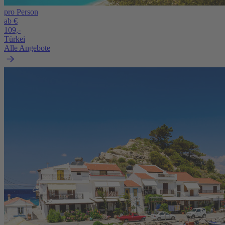
pro Person
ab €
109,-
Türkei
Alle Angebote