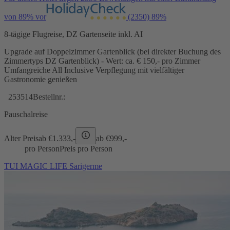
von 89% vor
(2350)
89%
8-tägige Flugreise, DZ Gartenseite inkl. AI
Upgrade auf Doppelzimmer Gartenblick (bei direkter Buchung des
Zimmertyps DZ Gartenblick) - Wert: ca. € 150,- pro Zimmer
Umfangreiche All Inclusive Verpflegung mit vielfältiger
Gastronomie genießen
253514
Bestellnr.:
Pauschalreise
Alter Preis
ab €
1.333,-
ab €
999,-
pro Person
Preis pro Person
TUI MAGIC LIFE Sarigerme