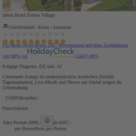
allsun Hotel Zorbas Village
Griechenland - Kreta - Anissaras
Für dieses Hotel liegen 2407 Bewertungen mit einer Zustimmung
von 96% vor
(2407)
96%
8-tägige Flugreise, DZ inkl. AI
Charmante Anlage im landestypischen, kretischen Dorfstil
Tagesanimation, Live-Musik und Shows am Abend sorgen für
Unterhaltung
253001
Bestellnr.:
Pauschalreise
Alter Preis
ab €
899,-
ab €
697,-
pro Person
Preis pro Person