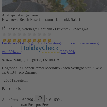
Ausflugspaket geschenkt
Kiwengwa Beach Resort - Traumurlaub inkl. Safari
Tansania, Vereinigte Republik - Ostküste - Kiwengwa
Für dieses Hotel liegen 238 Bewertungen mit einer Zustimmung
von 89% vor
(238)
89%
8- bzw. 9-tägige Flugreise, DZ inkl. AI light
Upgrade auf Doppelzimmer Meerblick (nach Verfügbarkeit) i.W.v.
ca. € 134,- pro Zimmer
253519
Bestellnr.:
Pauschalreise
Alter Preis
ab €
2.296,-
ab €
1.699,-
pro Person
Preis pro Person