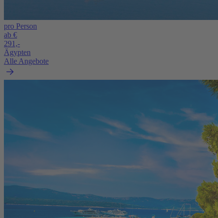
pro Person
ab €
291,-
Ägypten
Alle Angebote