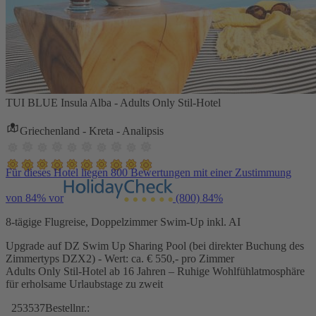
TUI BLUE Insula Alba - Adults Only Stil-Hotel
Griechenland - Kreta - Analipsis
Für dieses Hotel liegen 800 Bewertungen mit einer Zustimmung
von 84% vor
(800)
84%
8-tägige Flugreise, Doppelzimmer Swim-Up inkl. AI
Upgrade auf DZ Swim Up Sharing Pool (bei direkter Buchung des
Zimmertyps DZX2) - Wert: ca. € 550,- pro Zimmer
Adults Only Stil-Hotel ab 16 Jahren – Ruhige Wohlfühlatmosphäre
für erholsame Urlaubstage zu zweit
253537
Bestellnr.: