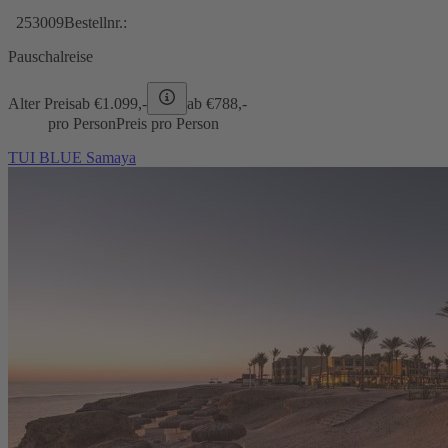
253009
Bestellnr.:
Pauschalreise
Alter Preis
ab €
1.099,-
ab €
788,-
pro Person
Preis pro Person
TUI BLUE Samaya