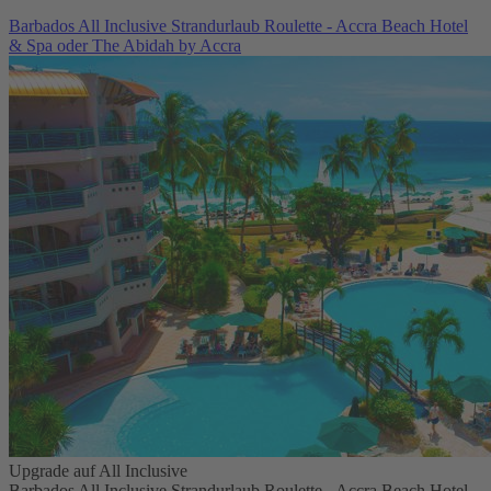
Barbados All Inclusive Strandurlaub Roulette - Accra Beach Hotel
& Spa oder The Abidah by Accra
Upgrade auf All Inclusive
Barbados All Inclusive Strandurlaub Roulette - Accra Beach Hotel