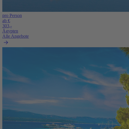
pro Person
ab €
303,-
Ägypten
Alle Angebote