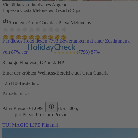
Vielfältiges kulinarisches Angebot
Lopesan Costa Meloneras Resort & Spa
Spanien - Gran Canaria - Playa Meloneras
Für dieses Hotel liegen 7793 Bewertungen mit einer Zustimmung
von 87% vor
(7793)
87%
8-tägige Flugreise, DZ inkl. HP
Einer der größten Wellness-Bereiche auf Gran Canaria
253100
Bestellnr.:
Pauschalreise
Alter Preis
ab €
1.699,-
ab €
1.005,-
pro Person
Preis pro Person
TUI MAGIC LIFE Plimmiri