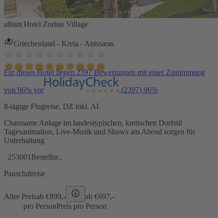
allsun Hotel Zorbas Village
Griechenland - Kreta - Anissaras
Für dieses Hotel liegen 2397 Bewertungen mit einer Zustimmung
von 96% vor
(2397)
96%
8-tägige Flugreise, DZ inkl. AI
Charmante Anlage im landestypischen, kretischen Dorfstil
Tagesanimation, Live-Musik und Shows am Abend sorgen für
Unterhaltung
253001
Bestellnr.:
Pauschalreise
Alter Preis
ab €
899,-
ab €
697,-
pro Person
Preis pro Person