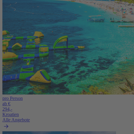
pro Person
ab €
294,-
Kroatien
Alle Angebote