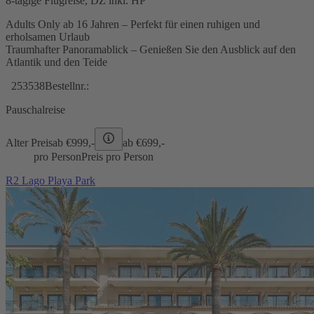
8-tägige Flugreise, DZ inkl. HP
Adults Only ab 16 Jahren – Perfekt für einen ruhigen und
erholsamen Urlaub
Traumhafter Panoramablick – Genießen Sie den Ausblick auf den
Atlantik und den Teide
253538
Bestellnr.:
Pauschalreise
Alter Preis
ab €
999,-
ab €
699,-
pro Person
Preis pro Person
R2 Lago Playa Park