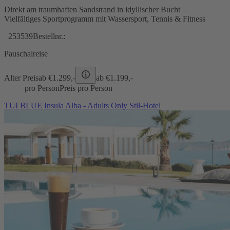
Direkt am traumhaften Sandstrand in idyllischer Bucht
Vielfältiges Sportprogramm mit Wassersport, Tennis & Fitness
253539
Bestellnr.:
Pauschalreise
Alter Preis
ab €
1.299,-
ab €
1.199,-
pro Person
Preis pro Person
TUI BLUE Insula Alba - Adults Only Stil-Hotel