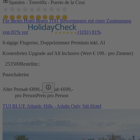
Spanien - Teneriffa - Puerto de la Cruz
Für dieses Hotel liegen 1191 Bewertungen mit einer Zustimmung
von 81% vor
(1191)
81%
8-tägige Flugreise, Doppelzimmer Premium inkl. AI
Kostenfreies Upgrade auf All Inclusive (Wert € 199.- pro Zimmer)
253500
Bestellnr.:
Pauschalreise
Alter Preis
ab €
899,-
ab €
699,-
pro Person
Preis pro Person
TUI BLUE Atlantic Hills - Adults Only Stil-Hotel