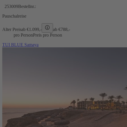
253009
Bestellnr.:
Pauschalreise
Alter Preis
ab €
1.099,-
ab €
788,-
pro Person
Preis pro Person
TUI BLUE Samaya