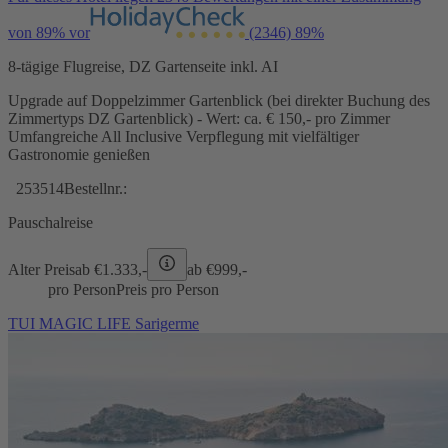
von 89% vor
(2346)
89%
8-tägige Flugreise, DZ Gartenseite inkl. AI
Upgrade auf Doppelzimmer Gartenblick (bei direkter Buchung des
Zimmertyps DZ Gartenblick) - Wert: ca. € 150,- pro Zimmer
Umfangreiche All Inclusive Verpflegung mit vielfältiger
Gastronomie genießen
253514
Bestellnr.:
Pauschalreise
Alter Preis
ab €
1.333,-
ab €
999,-
pro Person
Preis pro Person
TUI MAGIC LIFE Sarigerme