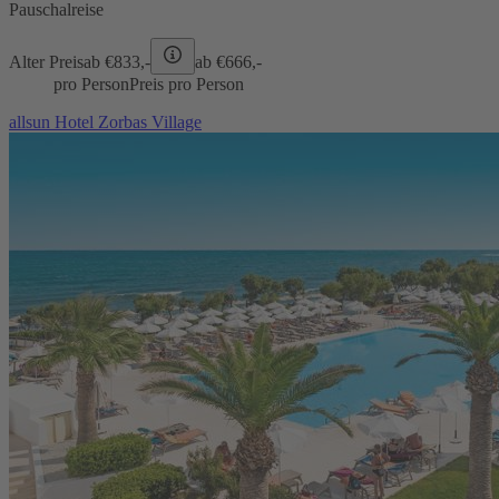
Pauschalreise
Alter Preis
ab €
833,-
ab €
666,-
pro Person
Preis pro Person
allsun Hotel Zorbas Village