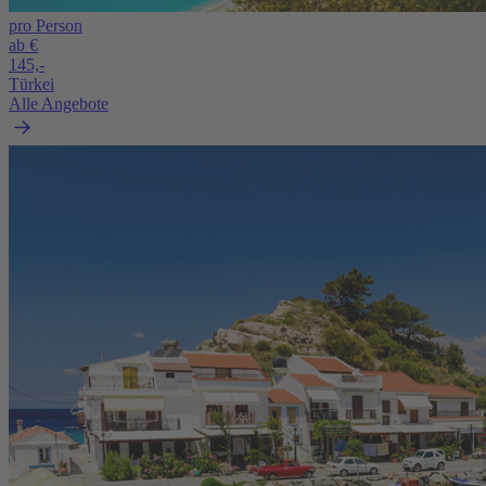
pro Person
ab €
145,-
Türkei
Alle Angebote