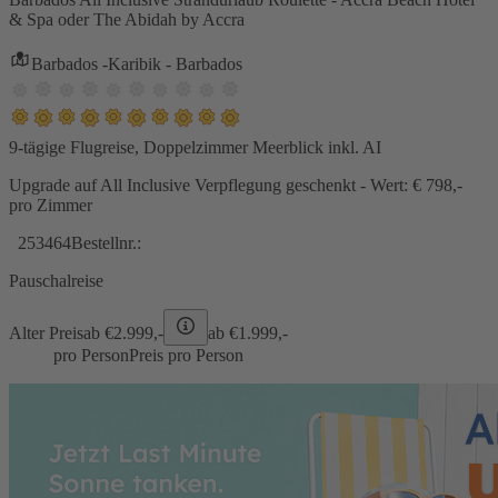
& Spa oder The Abidah by Accra
Barbados -Karibik - Barbados
9-tägige Flugreise, Doppelzimmer Meerblick inkl. AI
Upgrade auf All Inclusive Verpflegung geschenkt - Wert: € 798,-
pro Zimmer
253464
Bestellnr.:
Pauschalreise
Alter Preis
ab €
2.999,-
ab €
1.999,-
pro Person
Preis pro Person