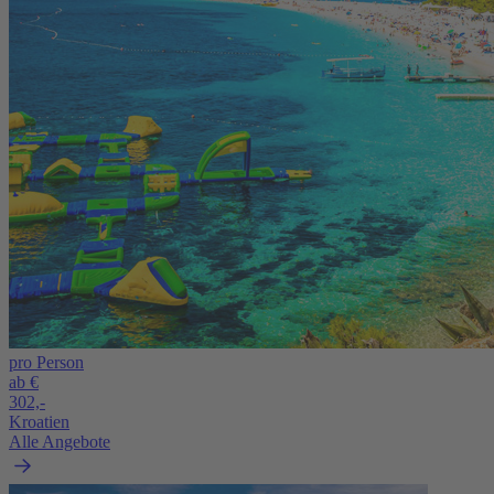
pro Person
ab €
302,-
Kroatien
Alle Angebote