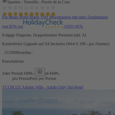
Spanien - Teneriffa - Puerto de la Cruz
Für dieses Hotel liegen 1191 Bewertungen mit einer Zustimmung
von 81% vor
(1191)
81%
8-tägige Flugreise, Doppelzimmer Premium inkl. AI
Kostenfreies Upgrade auf All Inclusive (Wert € 199.- pro Zimmer)
253500
Bestellnr.:
Pauschalreise
Alter Preis
ab €
899,-
ab €
699,-
pro Person
Preis pro Person
TUI BLUE Atlantic Hills - Adults Only Stil-Hotel