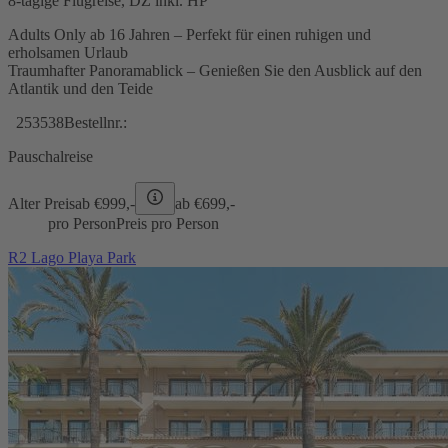
8-tägige Flugreise, DZ inkl. HP
Adults Only ab 16 Jahren – Perfekt für einen ruhigen und
erholsamen Urlaub
Traumhafter Panoramablick – Genießen Sie den Ausblick auf den
Atlantik und den Teide
253538
Bestellnr.:
Pauschalreise
Alter Preis
ab €
999,-
ab €
699,-
pro Person
Preis pro Person
R2 Lago Playa Park