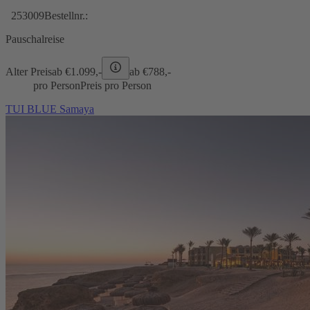
253009
Bestellnr.:
Pauschalreise
Alter Preis
ab €
1.099,-
ab €
788,-
pro Person
Preis pro Person
TUI BLUE Samaya