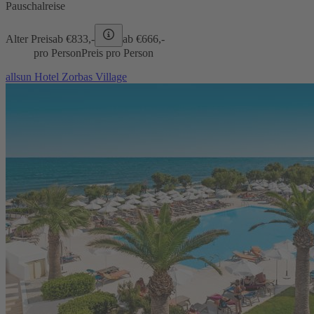
Pauschalreise
Alter Preis
ab €
833,-
ab €
666,-
pro Person
Preis pro Person
allsun Hotel Zorbas Village