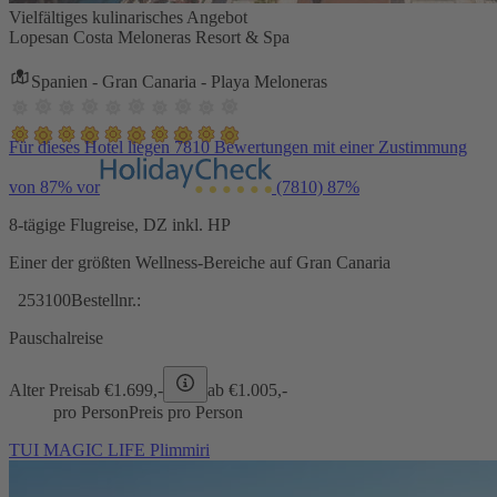
Vielfältiges kulinarisches Angebot
Lopesan Costa Meloneras Resort & Spa
Spanien - Gran Canaria - Playa Meloneras
Für dieses Hotel liegen 7810 Bewertungen mit einer Zustimmung
von 87% vor
(7810)
87%
8-tägige Flugreise, DZ inkl. HP
Einer der größten Wellness-Bereiche auf Gran Canaria
253100
Bestellnr.:
Pauschalreise
Alter Preis
ab €
1.699,-
ab €
1.005,-
pro Person
Preis pro Person
TUI MAGIC LIFE Plimmiri