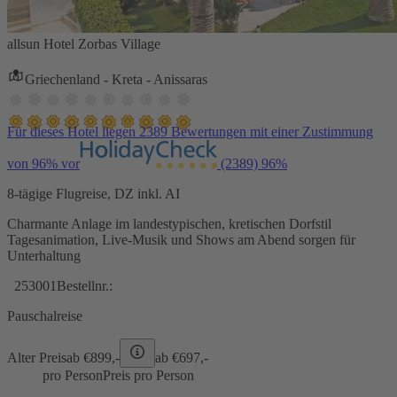
allsun Hotel Zorbas Village
Griechenland - Kreta - Anissaras
Für dieses Hotel liegen 2389 Bewertungen mit einer Zustimmung
von 96% vor
(2389)
96%
8-tägige Flugreise, DZ inkl. AI
Charmante Anlage im landestypischen, kretischen Dorfstil
Tagesanimation, Live-Musik und Shows am Abend sorgen für
Unterhaltung
253001
Bestellnr.:
Pauschalreise
Alter Preis
ab €
899,-
ab €
697,-
pro Person
Preis pro Person