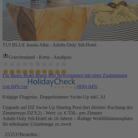
TUI BLUE Insula Alba - Adults Only Stil-Hotel
Griechenland - Kreta - Analipsis
Für dieses Hotel liegen 800 Bewertungen mit einer Zustimmung
von 84% vor
(800)
84%
8-tägige Flugreise, Doppelzimmer Swim-Up inkl. AI
Upgrade auf DZ Swim Up Sharing Pool (bei direkter Buchung des
Zimmertyps DZX2) - Wert: ca. € 550,- pro Zimmer
Adults Only Stil-Hotel ab 16 Jahren – Ruhige Wohlfühlatmosphäre
für erholsame Urlaubstage zu zweit
253537
Bestellnr.: