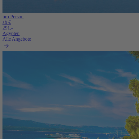
pro Person
ab €
291,-
Ägypten
Alle Angebote