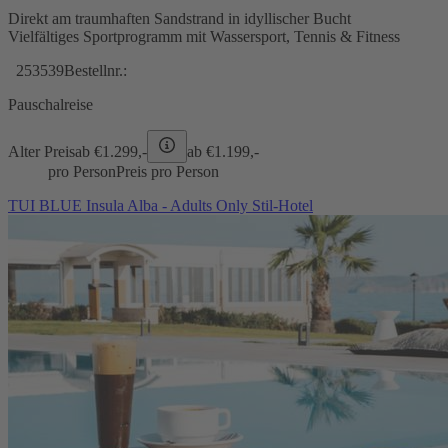
Direkt am traumhaften Sandstrand in idyllischer Bucht
Vielfältiges Sportprogramm mit Wassersport, Tennis & Fitness
253539
Bestellnr.:
Pauschalreise
Alter Preis
ab €
1.299,-
ab €
1.199,-
pro Person
Preis pro Person
TUI BLUE Insula Alba - Adults Only Stil-Hotel