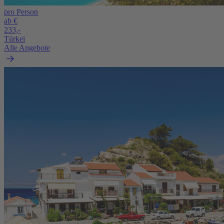
pro Person
ab €
233,-
Türkei
Alle Angebote