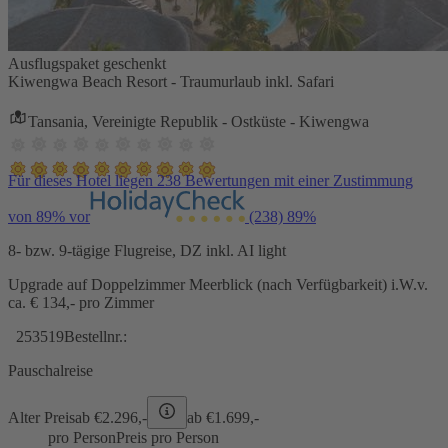
Ausflugspaket geschenkt
Kiwengwa Beach Resort - Traumurlaub inkl. Safari
Tansania, Vereinigte Republik - Ostküste - Kiwengwa
Für dieses Hotel liegen 238 Bewertungen mit einer Zustimmung
von 89% vor
(238)
89%
8- bzw. 9-tägige Flugreise, DZ inkl. AI light
Upgrade auf Doppelzimmer Meerblick (nach Verfügbarkeit) i.W.v.
ca. € 134,- pro Zimmer
253519
Bestellnr.:
Pauschalreise
Alter Preis
ab €
2.296,-
ab €
1.699,-
pro Person
Preis pro Person