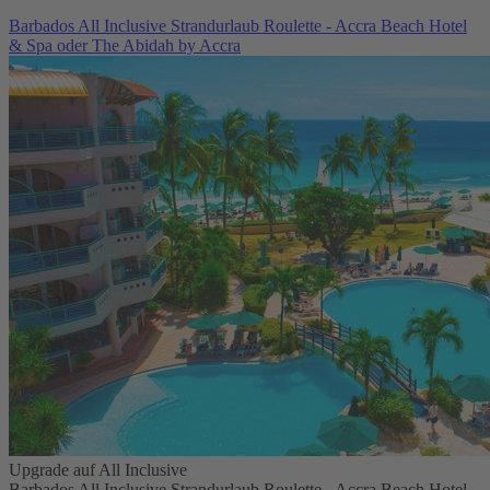
Barbados All Inclusive Strandurlaub Roulette - Accra Beach Hotel
& Spa oder The Abidah by Accra
Upgrade auf All Inclusive
Barbados All Inclusive Strandurlaub Roulette - Accra Beach Hotel