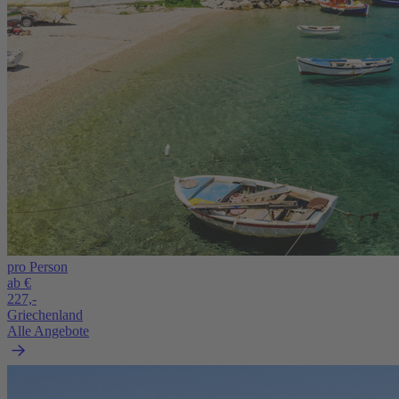
pro Person
ab €
227,-
Griechenland
Alle Angebote