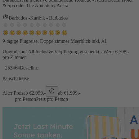
& Spa oder The Abidah by Accra
Barbados -Karibik - Barbados
9-tägige Flugreise, Doppelzimmer Meerblick inkl. AI
Upgrade auf All Inclusive Verpflegung geschenkt - Wert: € 798,-
pro Zimmer
253464
Bestellnr.:
Pauschalreise
Alter Preis
ab €
2.999,-
ab €
1.999,-
pro Person
Preis pro Person