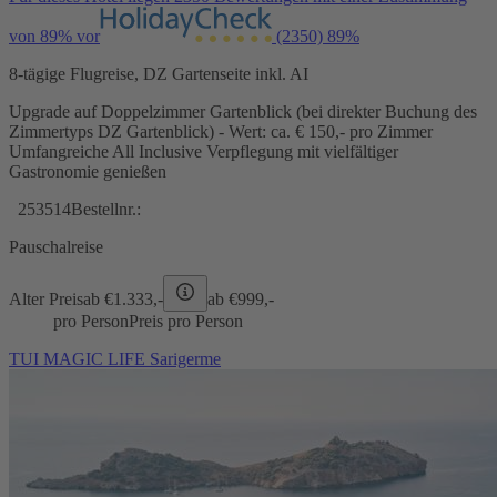
von 89% vor
(2350)
89%
8-tägige Flugreise, DZ Gartenseite inkl. AI
Upgrade auf Doppelzimmer Gartenblick (bei direkter Buchung des
Zimmertyps DZ Gartenblick) - Wert: ca. € 150,- pro Zimmer
Umfangreiche All Inclusive Verpflegung mit vielfältiger
Gastronomie genießen
253514
Bestellnr.:
Pauschalreise
Alter Preis
ab €
1.333,-
ab €
999,-
pro Person
Preis pro Person
TUI MAGIC LIFE Sarigerme