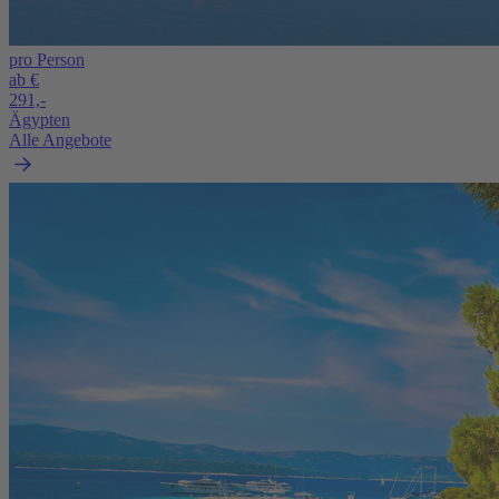
pro Person
ab €
291,-
Ägypten
Alle Angebote