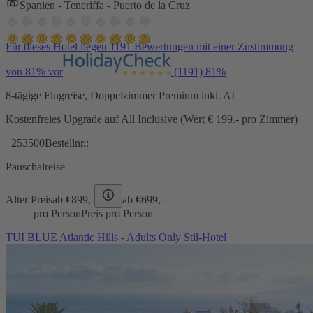
Spanien - Teneriffa - Puerto de la Cruz
Für dieses Hotel liegen 1191 Bewertungen mit einer Zustimmung
von 81% vor
(1191)
81%
8-tägige Flugreise, Doppelzimmer Premium inkl. AI
Kostenfreies Upgrade auf All Inclusive (Wert € 199.- pro Zimmer)
253500
Bestellnr.:
Pauschalreise
Alter Preis
ab €
899,-
ab €
699,-
pro Person
Preis pro Person
TUI BLUE Atlantic Hills - Adults Only Stil-Hotel