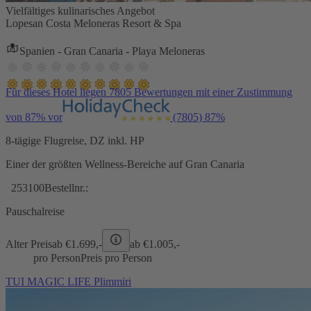
Vielfältiges kulinarisches Angebot
Lopesan Costa Meloneras Resort & Spa
Spanien - Gran Canaria - Playa Meloneras
Für dieses Hotel liegen 7805 Bewertungen mit einer Zustimmung
von 87% vor
(7805)
87%
8-tägige Flugreise, DZ inkl. HP
Einer der größten Wellness-Bereiche auf Gran Canaria
253100
Bestellnr.:
Pauschalreise
Alter Preis
ab €
1.699,-
ab €
1.005,-
pro Person
Preis pro Person
TUI MAGIC LIFE Plimmiri