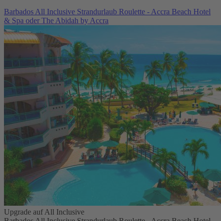
Barbados All Inclusive Strandurlaub Roulette - Accra Beach Hotel
& Spa oder The Abidah by Accra
Upgrade auf All Inclusive
Barbados All Inclusive Strandurlaub Roulette - Accra Beach Hotel