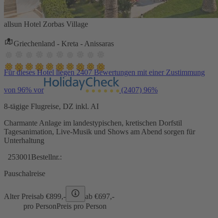
allsun Hotel Zorbas Village
Griechenland - Kreta - Anissaras
Für dieses Hotel liegen 2407 Bewertungen mit einer Zustimmung
von 96% vor
(2407)
96%
8-tägige Flugreise, DZ inkl. AI
Charmante Anlage im landestypischen, kretischen Dorfstil
Tagesanimation, Live-Musik und Shows am Abend sorgen für
Unterhaltung
253001
Bestellnr.:
Pauschalreise
Alter Preis
ab €
899,-
ab €
697,-
pro Person
Preis pro Person