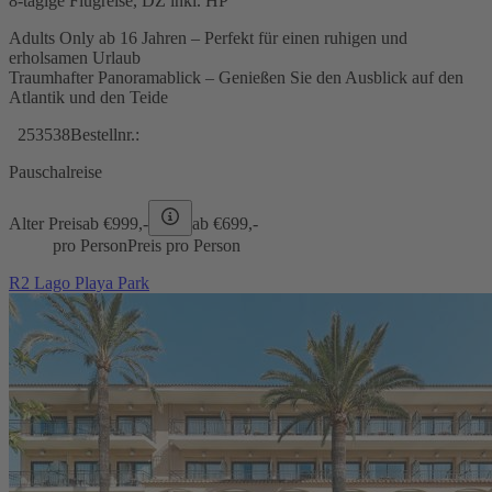
8-tägige Flugreise, DZ inkl. HP
Adults Only ab 16 Jahren – Perfekt für einen ruhigen und
erholsamen Urlaub
Traumhafter Panoramablick – Genießen Sie den Ausblick auf den
Atlantik und den Teide
253538
Bestellnr.:
Pauschalreise
Alter Preis
ab €
999,-
ab €
699,-
pro Person
Preis pro Person
R2 Lago Playa Park