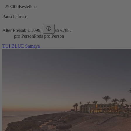
253009
Bestellnr.:
Pauschalreise
Alter Preis
ab €
1.099,-
ab €
788,-
pro Person
Preis pro Person
TUI BLUE Samaya