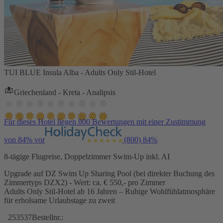
TUI BLUE Insula Alba - Adults Only Stil-Hotel
Griechenland - Kreta - Analipsis
Für dieses Hotel liegen 800 Bewertungen mit einer Zustimmung
von 84% vor
(800)
84%
8-tägige Flugreise, Doppelzimmer Swim-Up inkl. AI
Upgrade auf DZ Swim Up Sharing Pool (bei direkter Buchung des
Zimmertyps DZX2) - Wert: ca. € 550,- pro Zimmer
Adults Only Stil-Hotel ab 16 Jahren – Ruhige Wohlfühlatmosphäre
für erholsame Urlaubstage zu zweit
253537
Bestellnr.: