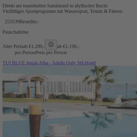
Direkt am traumhaften Sandstrand in idyllischer Bucht
Vielfältiges Sportprogramm mit Wassersport, Tennis & Fitness
253539
Bestellnr.:
Pauschalreise
Alter Preis
ab €
1.299,-
ab €
1.199,-
pro Person
Preis pro Person
TUI BLUE Insula Alba - Adults Only Stil-Hotel