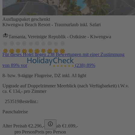
Ausflugspaket geschenkt
Kiwengwa Beach Resort - Traumurlaub inkl. Safari
Tansania, Vereinigte Republik - Ostküste - Kiwengwa
Für dieses Hotel liegen 238 Bewertungen mit einer Zustimmung
von 89% vor
(238)
89%
8- bzw. 9-tägige Flugreise, DZ inkl. AI light
Upgrade auf Doppelzimmer Meerblick (nach Verfügbarkeit) i.W.v.
ca. € 134,- pro Zimmer
253519
Bestellnr.:
Pauschalreise
Alter Preis
ab €
2.296,-
ab €
1.699,-
pro Person
Preis pro Person