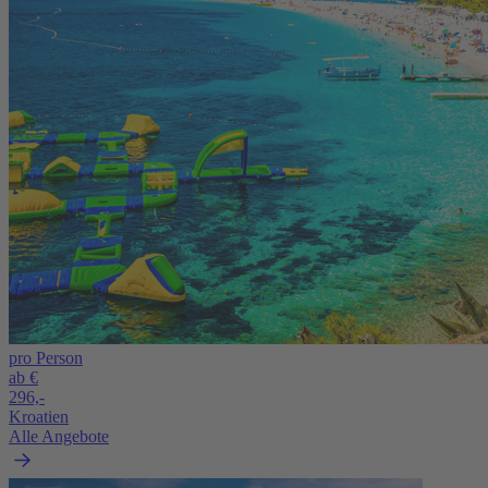
pro Person
ab €
296,-
Kroatien
Alle Angebote