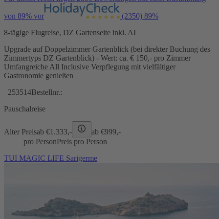
von 89% vor
(2350)
89%
8-tägige Flugreise, DZ Gartenseite inkl. AI
Upgrade auf Doppelzimmer Gartenblick (bei direkter Buchung des
Zimmertyps DZ Gartenblick) - Wert: ca. € 150,- pro Zimmer
Umfangreiche All Inclusive Verpflegung mit vielfältiger
Gastronomie genießen
253514
Bestellnr.:
Pauschalreise
Alter Preis
ab €
1.333,-
ab €
999,-
pro Person
Preis pro Person
TUI MAGIC LIFE Sarigerme