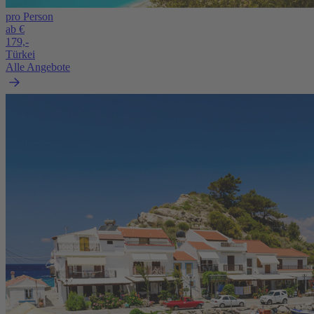
pro Person
ab €
179,-
Türkei
Alle Angebote