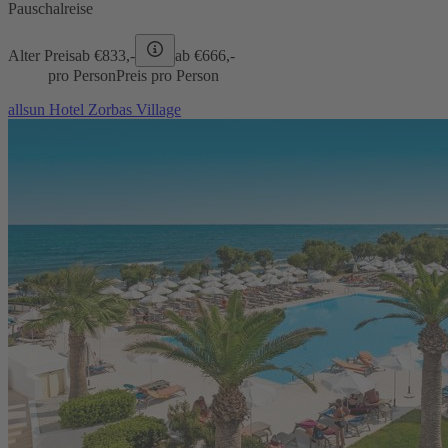
Pauschalreise
Alter Preis
ab €
833,-
ab €
666,-
pro Person
Preis pro Person
allsun Hotel Zorbas Village