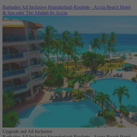
Barbados All Inclusive Strandurlaub Roulette - Accra Beach Hotel
& Spa oder The Abidah by Accra
Upgrade auf All Inclusive
Barbados All Inclusive Strandurlaub Roulette - Accra Beach Hotel