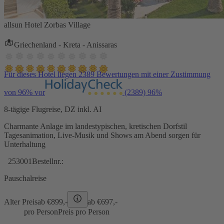
allsun Hotel Zorbas Village
Griechenland - Kreta - Anissaras
Für dieses Hotel liegen 2389 Bewertungen mit einer Zustimmung
von 96% vor
(2389)
96%
8-tägige Flugreise, DZ inkl. AI
Charmante Anlage im landestypischen, kretischen Dorfstil
Tagesanimation, Live-Musik und Shows am Abend sorgen für
Unterhaltung
253001
Bestellnr.:
Pauschalreise
Alter Preis
ab €
899,-
ab €
697,-
pro Person
Preis pro Person