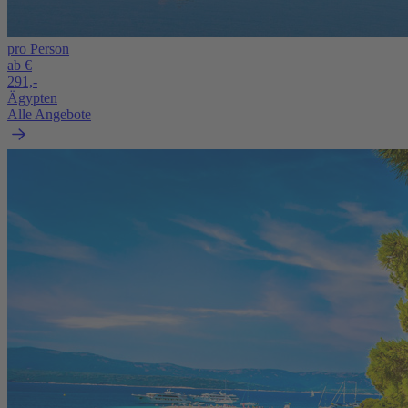
pro Person
ab €
291,-
Ägypten
Alle Angebote