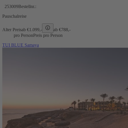
253009
Bestellnr.:
Pauschalreise
Alter Preis
ab €
1.099,-
ab €
788,-
pro Person
Preis pro Person
TUI BLUE Samaya