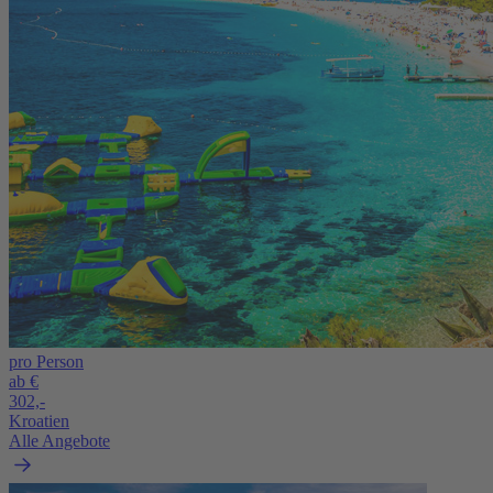
pro Person
ab €
302,-
Kroatien
Alle Angebote