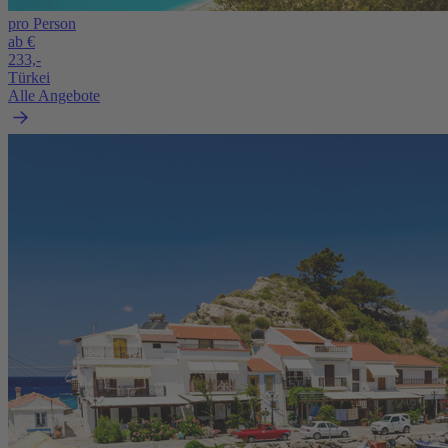
pro Person
ab €
233,-
Türkei
Alle Angebote