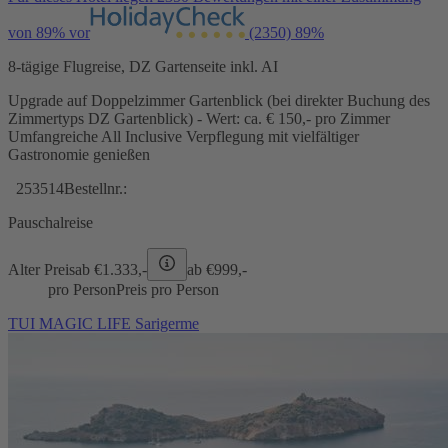
von 89% vor
(2350)
89%
8-tägige Flugreise, DZ Gartenseite inkl. AI
Upgrade auf Doppelzimmer Gartenblick (bei direkter Buchung des
Zimmertyps DZ Gartenblick) - Wert: ca. € 150,- pro Zimmer
Umfangreiche All Inclusive Verpflegung mit vielfältiger
Gastronomie genießen
253514
Bestellnr.:
Pauschalreise
Alter Preis
ab €
1.333,-
ab €
999,-
pro Person
Preis pro Person
TUI MAGIC LIFE Sarigerme