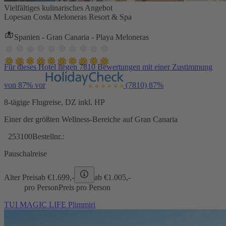
Vielfältiges kulinarisches Angebot
Lopesan Costa Meloneras Resort & Spa
Spanien - Gran Canaria - Playa Meloneras
Für dieses Hotel liegen 7810 Bewertungen mit einer Zustimmung
von 87% vor
(7810)
87%
8-tägige Flugreise, DZ inkl. HP
Einer der größten Wellness-Bereiche auf Gran Canaria
253100
Bestellnr.:
Pauschalreise
Alter Preis
ab €
1.699,-
ab €
1.005,-
pro Person
Preis pro Person
TUI MAGIC LIFE Plimmiri