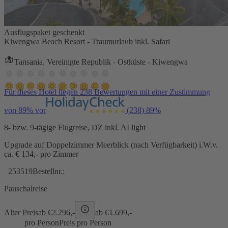
Ausflugspaket geschenkt
Kiwengwa Beach Resort - Traumurlaub inkl. Safari
Tansania, Vereinigte Republik - Ostküste - Kiwengwa
Für dieses Hotel liegen 238 Bewertungen mit einer Zustimmung
von 89% vor
(238)
89%
8- bzw. 9-tägige Flugreise, DZ inkl. AI light
Upgrade auf Doppelzimmer Meerblick (nach Verfügbarkeit) i.W.v.
ca. € 134,- pro Zimmer
253519
Bestellnr.:
Pauschalreise
Alter Preis
ab €
2.296,-
ab €
1.699,-
pro Person
Preis pro Person