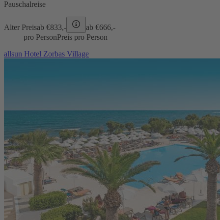
Pauschalreise
Alter Preis
ab €
833,-
ab €
666,-
pro Person
Preis pro Person
allsun Hotel Zorbas Village