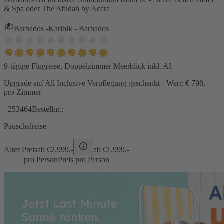
& Spa oder The Abidah by Accra
Barbados -Karibik - Barbados
9-tägige Flugreise, Doppelzimmer Meerblick inkl. AI
Upgrade auf All Inclusive Verpflegung geschenkt - Wert: € 798,-
pro Zimmer
253464
Bestellnr.:
Pauschalreise
Alter Preis
ab €
2.999,-
ab €
1.999,-
pro Person
Preis pro Person