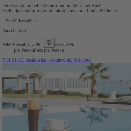
Direkt am traumhaften Sandstrand in idyllischer Bucht
Vielfältiges Sportprogramm mit Wassersport, Tennis & Fitness
253539
Bestellnr.:
Pauschalreise
Alter Preis
ab €
1.299,-
ab €
1.199,-
pro Person
Preis pro Person
TUI BLUE Insula Alba - Adults Only Stil-Hotel