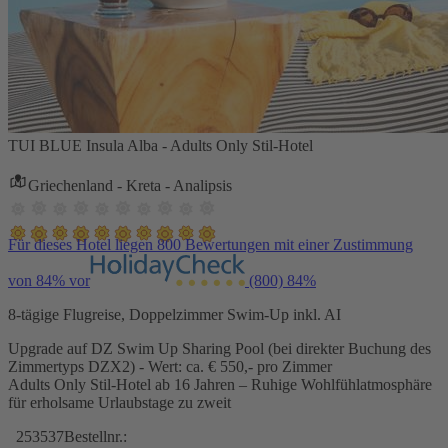
TUI BLUE Insula Alba - Adults Only Stil-Hotel
Griechenland - Kreta - Analipsis
Für dieses Hotel liegen 800 Bewertungen mit einer Zustimmung
von 84% vor
(800)
84%
8-tägige Flugreise, Doppelzimmer Swim-Up inkl. AI
Upgrade auf DZ Swim Up Sharing Pool (bei direkter Buchung des
Zimmertyps DZX2) - Wert: ca. € 550,- pro Zimmer
Adults Only Stil-Hotel ab 16 Jahren – Ruhige Wohlfühlatmosphäre
für erholsame Urlaubstage zu zweit
253537
Bestellnr.: