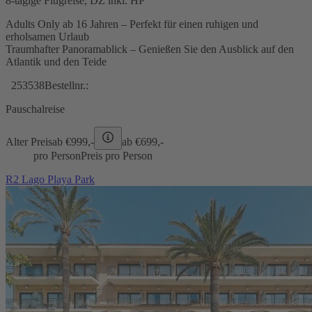
8-tägige Flugreise, DZ inkl. HP
Adults Only ab 16 Jahren – Perfekt für einen ruhigen und
erholsamen Urlaub
Traumhafter Panoramablick – Genießen Sie den Ausblick auf den
Atlantik und den Teide
253538
Bestellnr.:
Pauschalreise
Alter Preis
ab €
999,-
ab €
699,-
pro Person
Preis pro Person
R2 Lago Playa Park