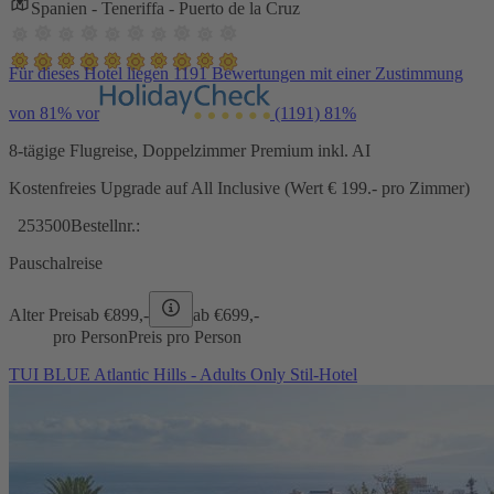
Spanien - Teneriffa - Puerto de la Cruz
Für dieses Hotel liegen 1191 Bewertungen mit einer Zustimmung
von 81% vor
(1191)
81%
8-tägige Flugreise, Doppelzimmer Premium inkl. AI
Kostenfreies Upgrade auf All Inclusive (Wert € 199.- pro Zimmer)
253500
Bestellnr.:
Pauschalreise
Alter Preis
ab €
899,-
ab €
699,-
pro Person
Preis pro Person
TUI BLUE Atlantic Hills - Adults Only Stil-Hotel