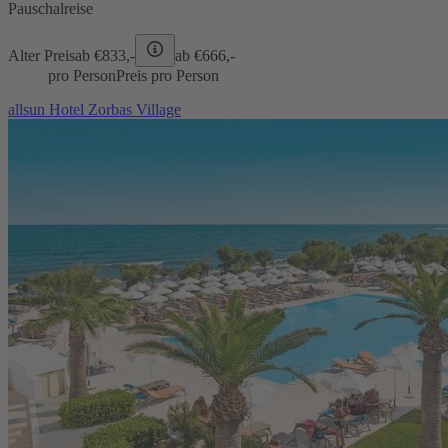
Pauschalreise
Alter Preis
ab €
833,-
ab €
666,-
pro Person
Preis pro Person
allsun Hotel Zorbas Village