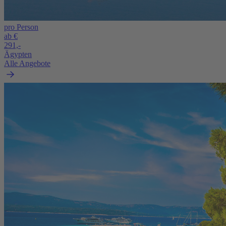
pro Person
ab €
291,-
Ägypten
Alle Angebote