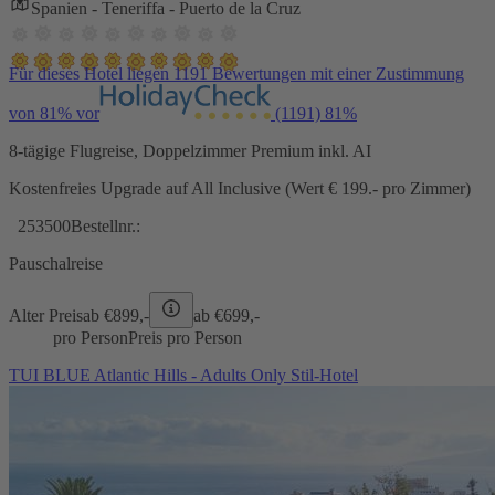
Spanien - Teneriffa - Puerto de la Cruz
Für dieses Hotel liegen 1191 Bewertungen mit einer Zustimmung
von 81% vor
(1191)
81%
8-tägige Flugreise, Doppelzimmer Premium inkl. AI
Kostenfreies Upgrade auf All Inclusive (Wert € 199.- pro Zimmer)
253500
Bestellnr.:
Pauschalreise
Alter Preis
ab €
899,-
ab €
699,-
pro Person
Preis pro Person
TUI BLUE Atlantic Hills - Adults Only Stil-Hotel