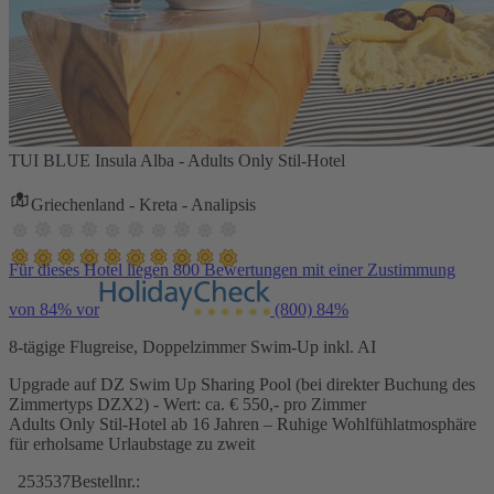
TUI BLUE Insula Alba - Adults Only Stil-Hotel
Griechenland - Kreta - Analipsis
Für dieses Hotel liegen 800 Bewertungen mit einer Zustimmung
von 84% vor
(800)
84%
8-tägige Flugreise, Doppelzimmer Swim-Up inkl. AI
Upgrade auf DZ Swim Up Sharing Pool (bei direkter Buchung des
Zimmertyps DZX2) - Wert: ca. € 550,- pro Zimmer
Adults Only Stil-Hotel ab 16 Jahren – Ruhige Wohlfühlatmosphäre
für erholsame Urlaubstage zu zweit
253537
Bestellnr.: