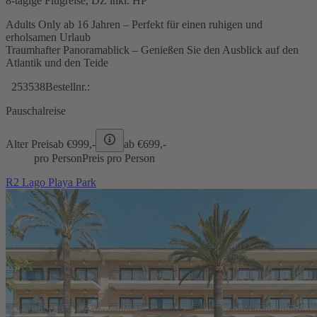
8-tägige Flugreise, DZ inkl. HP
Adults Only ab 16 Jahren – Perfekt für einen ruhigen und
erholsamen Urlaub
Traumhafter Panoramablick – Genießen Sie den Ausblick auf den
Atlantik und den Teide
253538
Bestellnr.:
Pauschalreise
Alter Preis
ab €
999,-
ab €
699,-
pro Person
Preis pro Person
R2 Lago Playa Park