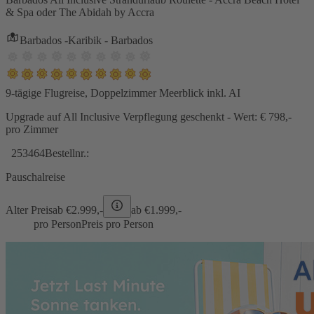
& Spa oder The Abidah by Accra
Barbados -Karibik - Barbados
9-tägige Flugreise, Doppelzimmer Meerblick inkl. AI
Upgrade auf All Inclusive Verpflegung geschenkt - Wert: € 798,-
pro Zimmer
253464
Bestellnr.:
Pauschalreise
Alter Preis
ab €
2.999,-
ab €
1.999,-
pro Person
Preis pro Person