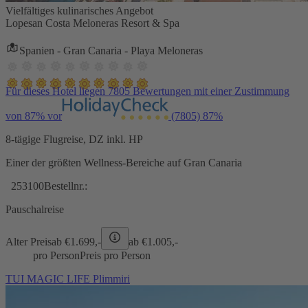
Vielfältiges kulinarisches Angebot
Lopesan Costa Meloneras Resort & Spa
Spanien - Gran Canaria - Playa Meloneras
Für dieses Hotel liegen 7805 Bewertungen mit einer Zustimmung
von 87% vor
(7805)
87%
8-tägige Flugreise, DZ inkl. HP
Einer der größten Wellness-Bereiche auf Gran Canaria
253100
Bestellnr.:
Pauschalreise
Alter Preis
ab €
1.699,-
ab €
1.005,-
pro Person
Preis pro Person
TUI MAGIC LIFE Plimmiri