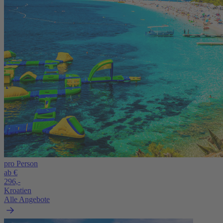
pro Person
ab €
296,-
Kroatien
Alle Angebote