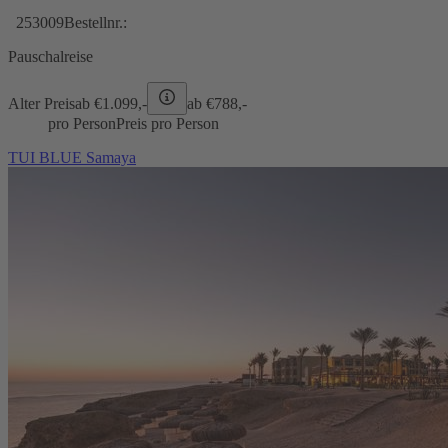
253009
Bestellnr.:
Pauschalreise
Alter Preis
ab €
1.099,-
ab €
788,-
pro Person
Preis pro Person
TUI BLUE Samaya