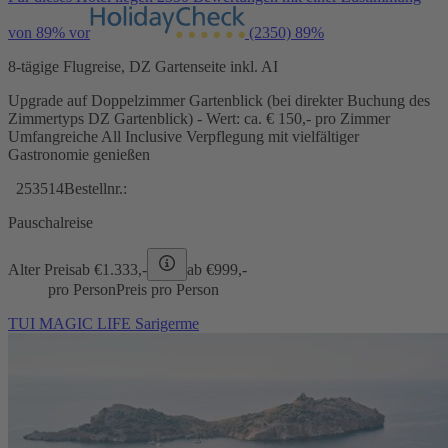
von 89% vor
(2350)
89%
8-tägige Flugreise, DZ Gartenseite inkl. AI
Upgrade auf Doppelzimmer Gartenblick (bei direkter Buchung des
Zimmertyps DZ Gartenblick) - Wert: ca. € 150,- pro Zimmer
Umfangreiche All Inclusive Verpflegung mit vielfältiger
Gastronomie genießen
253514
Bestellnr.:
Pauschalreise
Alter Preis
ab €
1.333,-
ab €
999,-
pro Person
Preis pro Person
TUI MAGIC LIFE Sarigerme