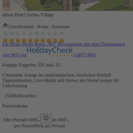
allsun Hotel Zorbas Village
Griechenland - Kreta - Anissaras
Für dieses Hotel liegen 2407 Bewertungen mit einer Zustimmung
von 96% vor
(2407)
96%
8-tägige Flugreise, DZ inkl. AI
Charmante Anlage im landestypischen, kretischen Dorfstil
Tagesanimation, Live-Musik und Shows am Abend sorgen für
Unterhaltung
253001
Bestellnr.:
Pauschalreise
Alter Preis
ab €
899,-
ab €
697,-
pro Person
Preis pro Person