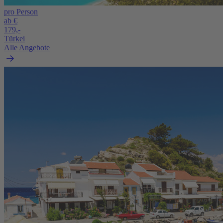
pro Person
ab €
179,-
Türkei
Alle Angebote