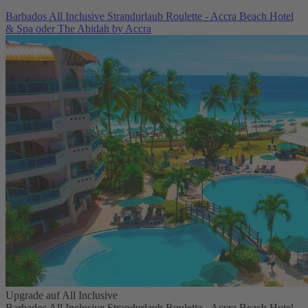
Barbados All Inclusive Strandurlaub Roulette - Accra Beach Hotel
& Spa oder The Abidah by Accra
Upgrade auf All Inclusive
Barbados All Inclusive Strandurlaub Roulette - Accra Beach Hotel