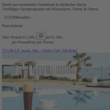
Direkt am traumhaften Sandstrand in idyllischer Bucht
Vielfältiges Sportprogramm mit Wassersport, Tennis & Fitness
253539
Bestellnr.:
Pauschalreise
Alter Preis
ab €
1.299,-
ab €
1.199,-
pro Person
Preis pro Person
TUI BLUE Insula Alba - Adults Only Stil-Hotel