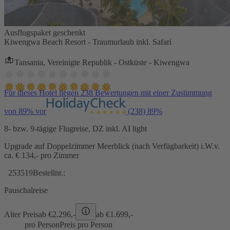
Ausflugspaket geschenkt
Kiwengwa Beach Resort - Traumurlaub inkl. Safari
Tansania, Vereinigte Republik - Ostküste - Kiwengwa
Für dieses Hotel liegen 238 Bewertungen mit einer Zustimmung
von 89% vor
(238)
89%
8- bzw. 9-tägige Flugreise, DZ inkl. AI light
Upgrade auf Doppelzimmer Meerblick (nach Verfügbarkeit) i.W.v.
ca. € 134,- pro Zimmer
253519
Bestellnr.:
Pauschalreise
Alter Preis
ab €
2.296,-
ab €
1.699,-
pro Person
Preis pro Person