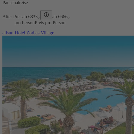
Pauschalreise
Alter Preis
ab €
833,-
ab €
666,-
pro Person
Preis pro Person
allsun Hotel Zorbas Village