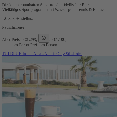
Direkt am traumhaften Sandstrand in idyllischer Bucht
Vielfältiges Sportprogramm mit Wassersport, Tennis & Fitness
253539
Bestellnr.:
Pauschalreise
Alter Preis
ab €
1.299,-
ab €
1.199,-
pro Person
Preis pro Person
TUI BLUE Insula Alba - Adults Only Stil-Hotel