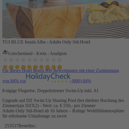
TUI BLUE Insula Alba - Adults Only Stil-Hotel
Griechenland - Kreta - Analipsis
Für dieses Hotel liegen 800 Bewertungen mit einer Zustimmung
von 84% vor
(800)
84%
8-tägige Flugreise, Doppelzimmer Swim-Up inkl. AI
Upgrade auf DZ Swim Up Sharing Pool (bei direkter Buchung des
Zimmertyps DZX2) - Wert: ca. € 550,- pro Zimmer
Adults Only Stil-Hotel ab 16 Jahren – Ruhige Wohlfühlatmosphäre
für erholsame Urlaubstage zu zweit
253537
Bestellnr.: