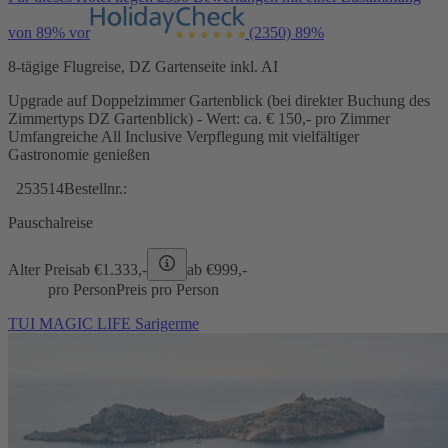
von 89% vor
(2350)
89%
8-tägige Flugreise, DZ Gartenseite inkl. AI
Upgrade auf Doppelzimmer Gartenblick (bei direkter Buchung des
Zimmertyps DZ Gartenblick) - Wert: ca. € 150,- pro Zimmer
Umfangreiche All Inclusive Verpflegung mit vielfältiger
Gastronomie genießen
253514
Bestellnr.:
Pauschalreise
Alter Preis
ab €
1.333,-
ab €
999,-
pro Person
Preis pro Person
TUI MAGIC LIFE Sarigerme