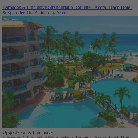
Barbados All Inclusive Strandurlaub Roulette - Accra Beach Hotel
& Spa oder The Abidah by Accra
Upgrade auf All Inclusive
Barbados All Inclusive Strandurlaub Roulette - Accra Beach Hotel