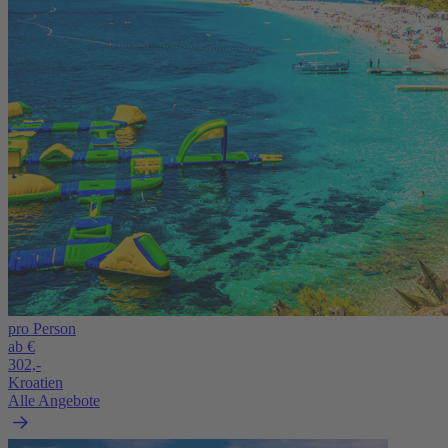
pro Person
ab €
302,-
Kroatien
Alle Angebote