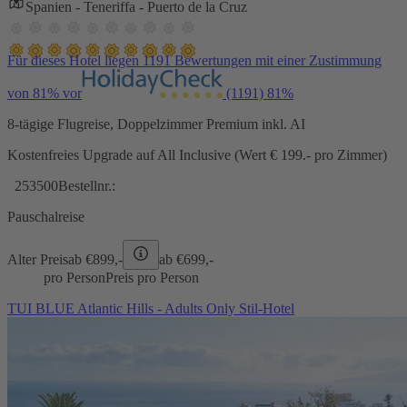
Spanien - Teneriffa - Puerto de la Cruz
Für dieses Hotel liegen 1191 Bewertungen mit einer Zustimmung
von 81% vor
(1191)
81%
8-tägige Flugreise, Doppelzimmer Premium inkl. AI
Kostenfreies Upgrade auf All Inclusive (Wert € 199.- pro Zimmer)
253500
Bestellnr.:
Pauschalreise
Alter Preis
ab €
899,-
ab €
699,-
pro Person
Preis pro Person
TUI BLUE Atlantic Hills - Adults Only Stil-Hotel