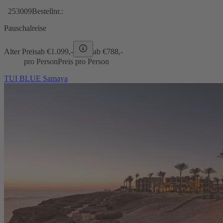
253009
Bestellnr.:
Pauschalreise
Alter Preis
ab €
1.099,-
ab €
788,-
pro Person
Preis pro Person
TUI BLUE Samaya