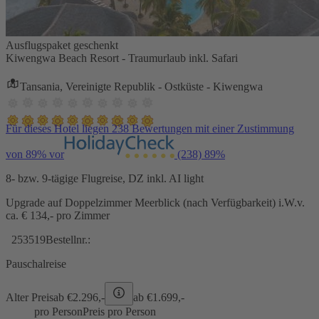
Ausflugspaket geschenkt
Kiwengwa Beach Resort - Traumurlaub inkl. Safari
Tansania, Vereinigte Republik - Ostküste - Kiwengwa
Für dieses Hotel liegen 238 Bewertungen mit einer Zustimmung
von 89% vor
(238)
89%
8- bzw. 9-tägige Flugreise, DZ inkl. AI light
Upgrade auf Doppelzimmer Meerblick (nach Verfügbarkeit) i.W.v.
ca. € 134,- pro Zimmer
253519
Bestellnr.:
Pauschalreise
Alter Preis
ab €
2.296,-
ab €
1.699,-
pro Person
Preis pro Person