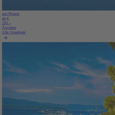
pro Person
ab €
291,-
Ägypten
Alle Angebote