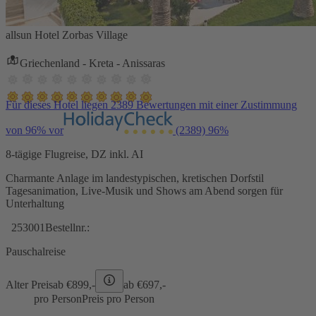
allsun Hotel Zorbas Village
Griechenland - Kreta - Anissaras
Für dieses Hotel liegen 2389 Bewertungen mit einer Zustimmung
von 96% vor
(2389)
96%
8-tägige Flugreise, DZ inkl. AI
Charmante Anlage im landestypischen, kretischen Dorfstil
Tagesanimation, Live-Musik und Shows am Abend sorgen für
Unterhaltung
253001
Bestellnr.:
Pauschalreise
Alter Preis
ab €
899,-
ab €
697,-
pro Person
Preis pro Person