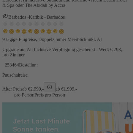
& Spa oder The Abidah by Accra
Barbados -Karibik - Barbados
9-tägige Flugreise, Doppelzimmer Meerblick inkl. AI
Upgrade auf All Inclusive Verpflegung geschenkt - Wert: € 798,-
pro Zimmer
253464
Bestellnr.:
Pauschalreise
Alter Preis
ab €
2.999,-
ab €
1.999,-
pro Person
Preis pro Person