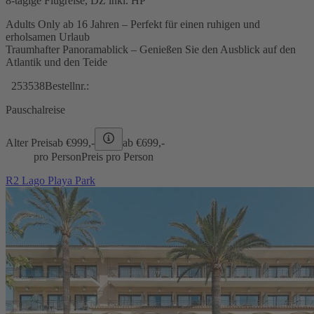
8-tägige Flugreise, DZ inkl. HP
Adults Only ab 16 Jahren – Perfekt für einen ruhigen und
erholsamen Urlaub
Traumhafter Panoramablick – Genießen Sie den Ausblick auf den
Atlantik und den Teide
253538
Bestellnr.:
Pauschalreise
Alter Preis
ab €
999,-
ab €
699,-
pro Person
Preis pro Person
R2 Lago Playa Park