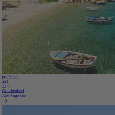
pro Person
ab €
227,-
Griechenland
Alle Angebote