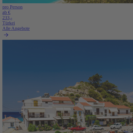
pro Person
ab €
233,-
Türkei
Alle Angebote