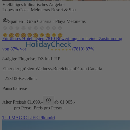
Vielfältiges kulinarisches Angebot
Lopesan Costa Meloneras Resort & Spa
Spanien - Gran Canaria - Playa Meloneras
Für dieses Hotel liegen 7810 Bewertungen mit einer Zustimmung
von 87% vor
(7810)
87%
8-tägige Flugreise, DZ inkl. HP
Einer der größten Wellness-Bereiche auf Gran Canaria
253100
Bestellnr.:
Pauschalreise
Alter Preis
ab €
1.699,-
ab €
1.005,-
pro Person
Preis pro Person
TUI MAGIC LIFE Plimmiri