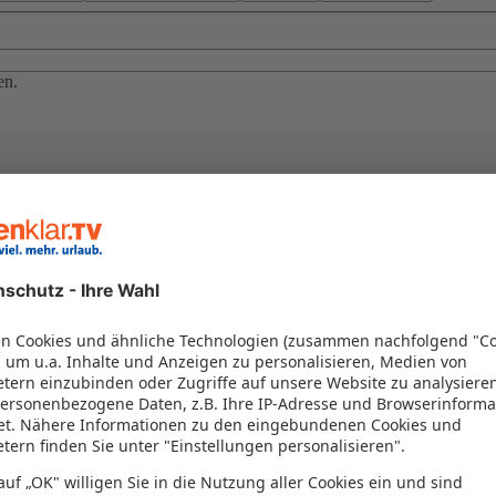
en.
el in einem Paket kombiniert werden – das spart Zeit und Geld. Nutzen 
en!