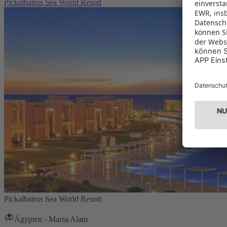
Pickalbatros Sea World Resort
Pickalbatros Sea World Resort
Ägypten - Marsa Alam