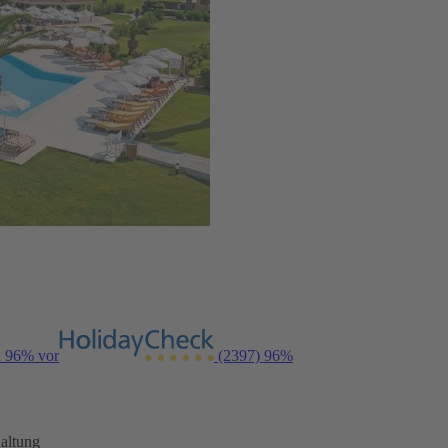
n 96% vor
(2397)
96%
altung