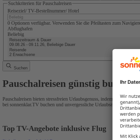
Suchkriterien für Pauschalreisen
Reiseziel/ TV-Bestellnummer/ Hotel
0 Optionen verfügbar. Verwenden Sie die Pfeiltasten zum Navigier
Abflughafen
Beliebig
Reisezeitraum & Dauer
09.08.26 - 09.11.26, Beliebige Dauer
Reisende
2 Erwachsene
Suchen
Pauschalreisen günstig buchen
Pauschalreisen bieten stressfreien Urlaubsgenuss, indem Flug und Hot
bei sonnenklar.TV buchen und unvergessliche Urlaubsmomente erleb
Top TV-Angebote inklusive Flug