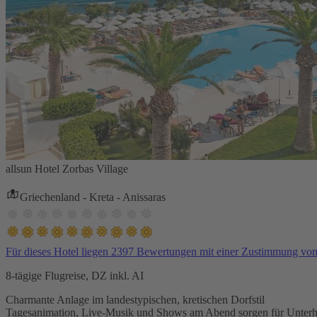
allsun Hotel Zorbas Village
Griechenland - Kreta - Anissaras
Für dieses Hotel liegen 2397 Bewertungen mit einer Zustimmung vo
8-tägige Flugreise, DZ inkl. AI
Charmante Anlage im landestypischen, kretischen Dorfstil
Tagesanimation, Live-Musik und Shows am Abend sorgen für Unterh