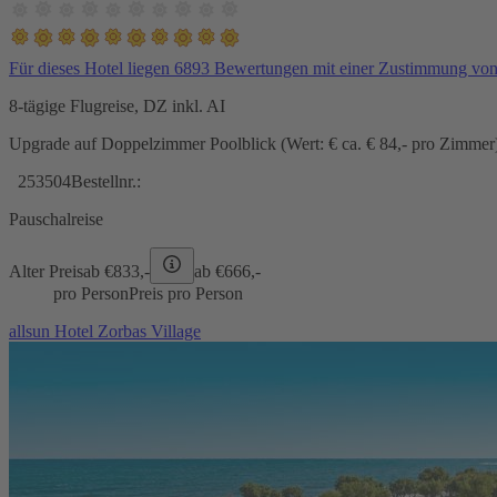
Für dieses Hotel liegen 6893 Bewertungen mit einer Zustimmung vo
8-tägige Flugreise, DZ inkl. AI
Upgrade auf Doppelzimmer Poolblick (Wert: € ca. € 84,- pro Zimmer) 
253504
Bestellnr.:
Pauschalreise
Alter Preis
ab €
833,-
ab €
666,-
pro Person
Preis pro Person
allsun Hotel Zorbas Village