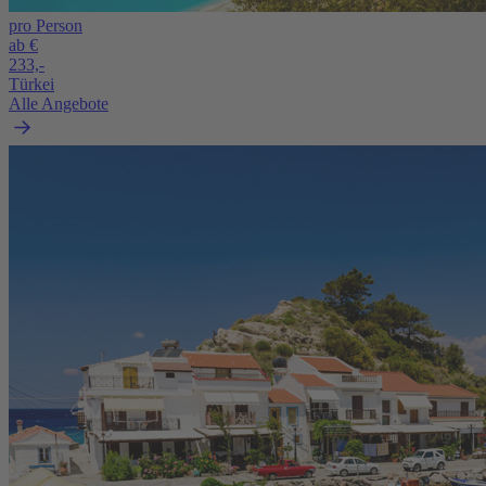
pro Person
ab €
233,-
Türkei
Alle Angebote