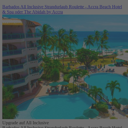
Barbados All Inclusive Strandurlaub Roulette - Accra Beach Hotel
& Spa oder The Abidah by Accra
Upgrade auf All Inclusive
Barbados All Inclusive Strandurlaub Roulette - Accra Beach Hotel