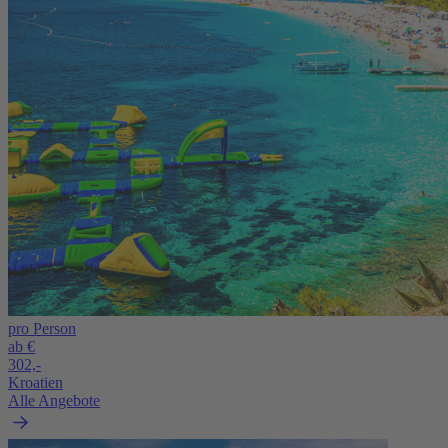
pro Person
ab €
302,-
Kroatien
Alle Angebote