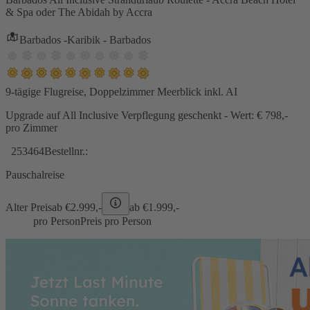
& Spa oder The Abidah by Accra
Barbados -Karibik - Barbados
9-tägige Flugreise, Doppelzimmer Meerblick inkl. AI
Upgrade auf All Inclusive Verpflegung geschenkt - Wert: € 798,-
pro Zimmer
253464
Bestellnr.:
Pauschalreise
Alter Preis
ab €
2.999,-
ab €
1.999,-
pro Person
Preis pro Person