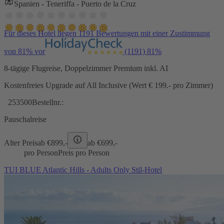
Spanien - Teneriffa - Puerto de la Cruz
Für dieses Hotel liegen 1191 Bewertungen mit einer Zustimmung
von 81% vor
(1191)
81%
8-tägige Flugreise, Doppelzimmer Premium inkl. AI
Kostenfreies Upgrade auf All Inclusive (Wert € 199.- pro Zimmer)
253500
Bestellnr.:
Pauschalreise
Alter Preis
ab €
899,-
ab €
699,-
pro Person
Preis pro Person
TUI BLUE Atlantic Hills - Adults Only Stil-Hotel