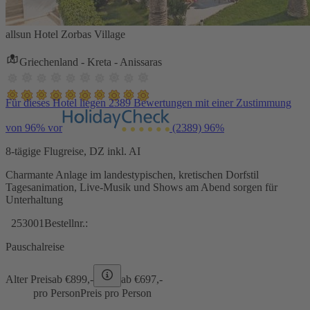
allsun Hotel Zorbas Village
Griechenland - Kreta - Anissaras
Für dieses Hotel liegen 2389 Bewertungen mit einer Zustimmung
von 96% vor
(2389)
96%
8-tägige Flugreise, DZ inkl. AI
Charmante Anlage im landestypischen, kretischen Dorfstil
Tagesanimation, Live-Musik und Shows am Abend sorgen für
Unterhaltung
253001
Bestellnr.:
Pauschalreise
Alter Preis
ab €
899,-
ab €
697,-
pro Person
Preis pro Person