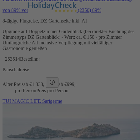
von 89% vor
(2350)
89%
8-tägige Flugreise, DZ Gartenseite inkl. AI
Upgrade auf Doppelzimmer Gartenblick (bei direkter Buchung des
Zimmertyps DZ Gartenblick) - Wert: ca. € 150,- pro Zimmer
Umfangreiche All Inclusive Verpflegung mit vielfältiger
Gastronomie genießen
253514
Bestellnr.:
Pauschalreise
Alter Preis
ab €
1.333,-
ab €
999,-
pro Person
Preis pro Person
TUI MAGIC LIFE Sarigerme