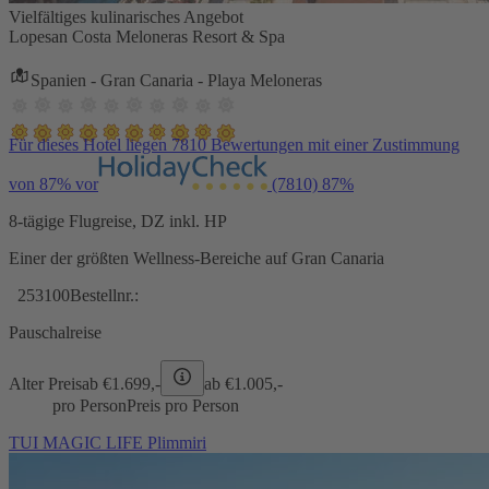
Vielfältiges kulinarisches Angebot
Lopesan Costa Meloneras Resort & Spa
Spanien - Gran Canaria - Playa Meloneras
Für dieses Hotel liegen 7810 Bewertungen mit einer Zustimmung
von 87% vor
(7810)
87%
8-tägige Flugreise, DZ inkl. HP
Einer der größten Wellness-Bereiche auf Gran Canaria
253100
Bestellnr.:
Pauschalreise
Alter Preis
ab €
1.699,-
ab €
1.005,-
pro Person
Preis pro Person
TUI MAGIC LIFE Plimmiri