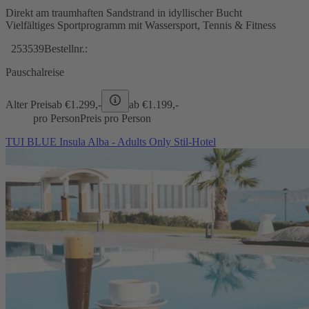
Direkt am traumhaften Sandstrand in idyllischer Bucht
Vielfältiges Sportprogramm mit Wassersport, Tennis & Fitness
253539
Bestellnr.:
Pauschalreise
Alter Preis
ab €
1.299,-
ab €
1.199,-
pro Person
Preis pro Person
TUI BLUE Insula Alba - Adults Only Stil-Hotel