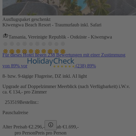
Ausflugspaket geschenkt
Kiwengwa Beach Resort - Traumurlaub inkl. Safari
Tansania, Vereinigte Republik - Ostküste - Kiwengwa
Für dieses Hotel liegen 238 Bewertungen mit einer Zustimmung
von 89% vor
(238)
89%
8- bzw. 9-tägige Flugreise, DZ inkl. AI light
Upgrade auf Doppelzimmer Meerblick (nach Verfügbarkeit) i.W.v.
ca. € 134,- pro Zimmer
253519
Bestellnr.:
Pauschalreise
Alter Preis
ab €
2.296,-
ab €
1.699,-
pro Person
Preis pro Person