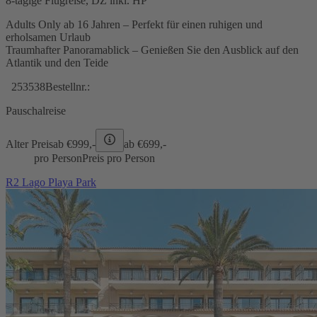
8-tägige Flugreise, DZ inkl. HP
Adults Only ab 16 Jahren – Perfekt für einen ruhigen und
erholsamen Urlaub
Traumhafter Panoramablick – Genießen Sie den Ausblick auf den
Atlantik und den Teide
253538
Bestellnr.:
Pauschalreise
Alter Preis
ab €
999,-
ab €
699,-
pro Person
Preis pro Person
R2 Lago Playa Park