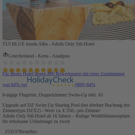
TUI BLUE Insula Alba - Adults Only Stil-Hotel
Griechenland - Kreta - Analipsis
Für dieses Hotel liegen 800 Bewertungen mit einer Zustimmung
von 84% vor
(800)
84%
8-tägige Flugreise, Doppelzimmer Swim-Up inkl. AI
Upgrade auf DZ Swim Up Sharing Pool (bei direkter Buchung des
Zimmertyps DZX2) - Wert: ca. € 550,- pro Zimmer
Adults Only Stil-Hotel ab 16 Jahren – Ruhige Wohlfühlatmosphäre
für erholsame Urlaubstage zu zweit
253537
Bestellnr.: