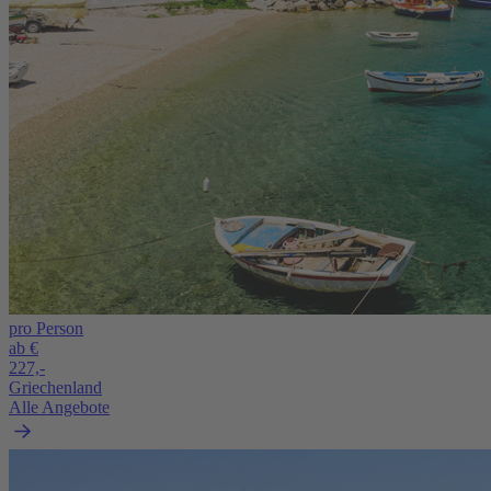
pro Person
ab €
227,-
Griechenland
Alle Angebote