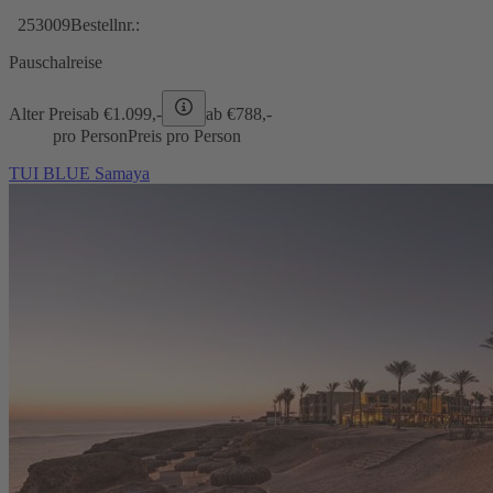
253009
Bestellnr.:
Pauschalreise
Alter Preis
ab €
1.099,-
ab €
788,-
pro Person
Preis pro Person
TUI BLUE Samaya