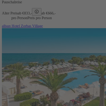
Pauschalreise
Alter Preis
ab €
833,-
ab €
666,-
pro Person
Preis pro Person
allsun Hotel Zorbas Village