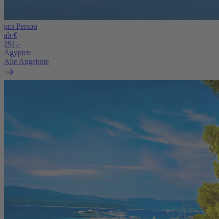
pro Person
ab €
291,-
Ägypten
Alle Angebote