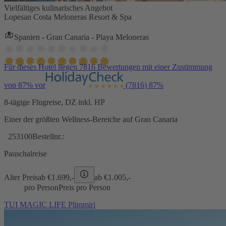
Vielfältiges kulinarisches Angebot
Lopesan Costa Meloneras Resort & Spa
Spanien - Gran Canaria - Playa Meloneras
Für dieses Hotel liegen 7816 Bewertungen mit einer Zustimmung
von 87% vor
(7816)
87%
8-tägige Flugreise, DZ inkl. HP
Einer der größten Wellness-Bereiche auf Gran Canaria
253100
Bestellnr.:
Pauschalreise
Alter Preis
ab €
1.699,-
ab €
1.005,-
pro Person
Preis pro Person
TUI MAGIC LIFE Plimmiri