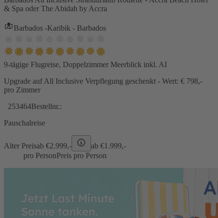
& Spa oder The Abidah by Accra
Barbados -Karibik - Barbados
9-tägige Flugreise, Doppelzimmer Meerblick inkl. AI
Upgrade auf All Inclusive Verpflegung geschenkt - Wert: € 798,-
pro Zimmer
253464
Bestellnr.:
Pauschalreise
Alter Preis
ab €
2.999,-
ab €
1.999,-
pro Person
Preis pro Person