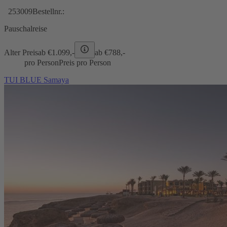
253009
Bestellnr.:
Pauschalreise
Alter Preis
ab €
1.099,-
ab €
788,-
pro Person
Preis pro Person
TUI BLUE Samaya