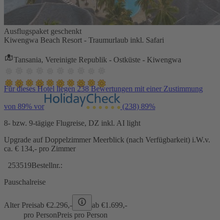
Ausflugspaket geschenkt
Kiwengwa Beach Resort - Traumurlaub inkl. Safari
Tansania, Vereinigte Republik - Ostküste - Kiwengwa
Für dieses Hotel liegen 238 Bewertungen mit einer Zustimmung
von 89% vor
(238)
89%
8- bzw. 9-tägige Flugreise, DZ inkl. AI light
Upgrade auf Doppelzimmer Meerblick (nach Verfügbarkeit) i.W.v.
ca. € 134,- pro Zimmer
253519
Bestellnr.:
Pauschalreise
Alter Preis
ab €
2.296,-
ab €
1.699,-
pro Person
Preis pro Person