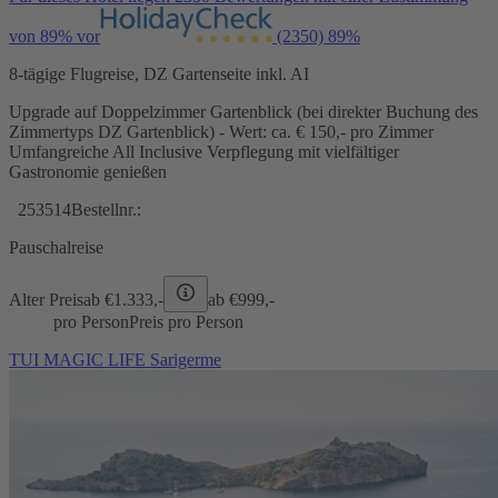
von 89% vor
(2350)
89%
8-tägige Flugreise, DZ Gartenseite inkl. AI
Upgrade auf Doppelzimmer Gartenblick (bei direkter Buchung des
Zimmertyps DZ Gartenblick) - Wert: ca. € 150,- pro Zimmer
Umfangreiche All Inclusive Verpflegung mit vielfältiger
Gastronomie genießen
253514
Bestellnr.:
Pauschalreise
Alter Preis
ab €
1.333,-
ab €
999,-
pro Person
Preis pro Person
TUI MAGIC LIFE Sarigerme