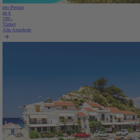
pro Person
ab €
199,-
Türkei
Alle Angebote