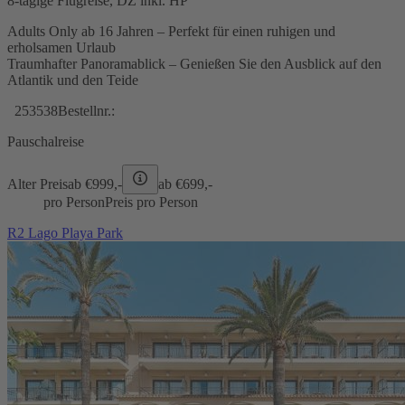
8-tägige Flugreise, DZ inkl. HP
Adults Only ab 16 Jahren – Perfekt für einen ruhigen und
erholsamen Urlaub
Traumhafter Panoramablick – Genießen Sie den Ausblick auf den
Atlantik und den Teide
253538
Bestellnr.:
Pauschalreise
Alter Preis
ab €
999,-
ab €
699,-
pro Person
Preis pro Person
R2 Lago Playa Park