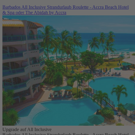
Barbados All Inclusive Strandurlaub Roulette - Accra Beach Hotel
& Spa oder The Abidah by Accra
Upgrade auf All Inclusive
Barbados All Inclusive Strandurlaub Roulette - Accra Beach Hotel