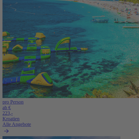
pro Person
ab €
223,-
Kroatien
Alle Angebote