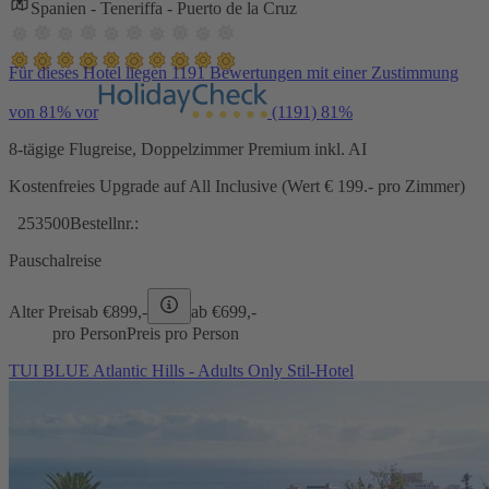
Spanien - Teneriffa - Puerto de la Cruz
Für dieses Hotel liegen 1191 Bewertungen mit einer Zustimmung
von 81% vor
(1191)
81%
8-tägige Flugreise, Doppelzimmer Premium inkl. AI
Kostenfreies Upgrade auf All Inclusive (Wert € 199.- pro Zimmer)
253500
Bestellnr.:
Pauschalreise
Alter Preis
ab €
899,-
ab €
699,-
pro Person
Preis pro Person
TUI BLUE Atlantic Hills - Adults Only Stil-Hotel