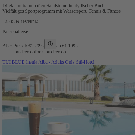
Direkt am traumhaften Sandstrand in idyllischer Bucht
Vielfältiges Sportprogramm mit Wassersport, Tennis & Fitness
253539
Bestellnr.:
Pauschalreise
Alter Preis
ab €
1.299,-
ab €
1.199,-
pro Person
Preis pro Person
TUI BLUE Insula Alba - Adults Only Stil-Hotel