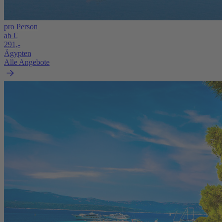
pro Person
ab €
291,-
Ägypten
Alle Angebote