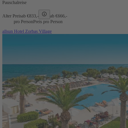
Pauschalreise
Alter Preis
ab €
833,-
ab €
666,-
pro Person
Preis pro Person
allsun Hotel Zorbas Village