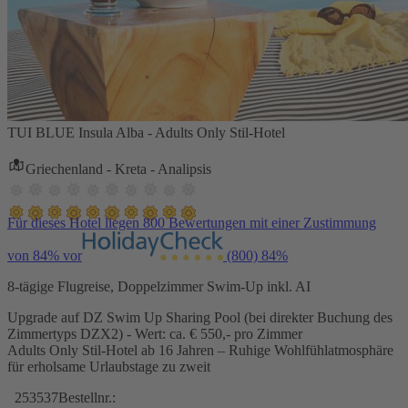
TUI BLUE Insula Alba - Adults Only Stil-Hotel
Griechenland - Kreta - Analipsis
Für dieses Hotel liegen 800 Bewertungen mit einer Zustimmung
von 84% vor
(800)
84%
8-tägige Flugreise, Doppelzimmer Swim-Up inkl. AI
Upgrade auf DZ Swim Up Sharing Pool (bei direkter Buchung des
Zimmertyps DZX2) - Wert: ca. € 550,- pro Zimmer
Adults Only Stil-Hotel ab 16 Jahren – Ruhige Wohlfühlatmosphäre
für erholsame Urlaubstage zu zweit
253537
Bestellnr.: