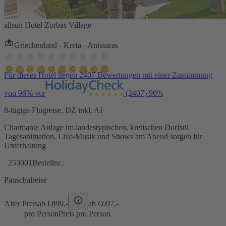
allsun Hotel Zorbas Village
Griechenland - Kreta - Anissaras
Für dieses Hotel liegen 2407 Bewertungen mit einer Zustimmung
von 96% vor
(2407)
96%
8-tägige Flugreise, DZ inkl. AI
Charmante Anlage im landestypischen, kretischen Dorfstil
Tagesanimation, Live-Musik und Shows am Abend sorgen für
Unterhaltung
253001
Bestellnr.:
Pauschalreise
Alter Preis
ab €
899,-
ab €
697,-
pro Person
Preis pro Person