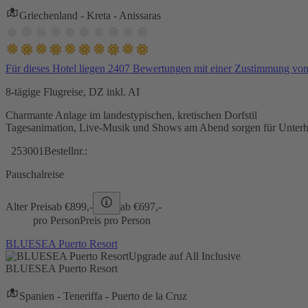
Griechenland - Kreta - Anissaras
Für dieses Hotel liegen 2407 Bewertungen mit einer Zustimmung vo
8-tägige Flugreise, DZ inkl. AI
Charmante Anlage im landestypischen, kretischen Dorfstil
Tagesanimation, Live-Musik und Shows am Abend sorgen für Unterh
253001
Bestellnr.:
Pauschalreise
Alter Preis
ab €
899,-
ab €
697,-
pro Person
Preis pro Person
BLUESEA Puerto Resort
Upgrade auf All Inclusive
BLUESEA Puerto Resort
Spanien - Teneriffa - Puerto de la Cruz