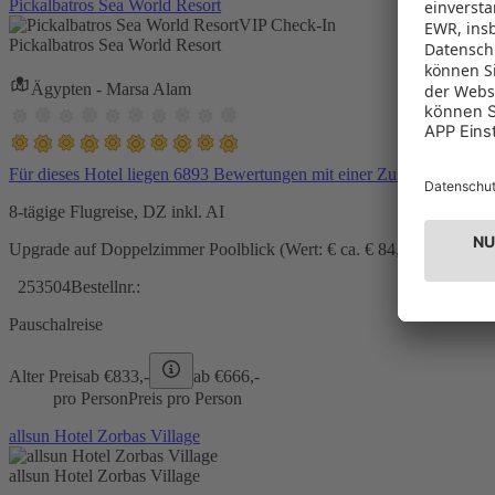
Pickalbatros Sea World Resort
VIP Check-In
Pickalbatros Sea World Resort
Ägypten - Marsa Alam
Für dieses Hotel liegen 6893 Bewertungen mit einer Zustimmung vo
8-tägige Flugreise, DZ inkl. AI
Upgrade auf Doppelzimmer Poolblick (Wert: € ca. € 84,- pro Zimmer) 
253504
Bestellnr.:
Pauschalreise
Alter Preis
ab €
833,-
ab €
666,-
pro Person
Preis pro Person
allsun Hotel Zorbas Village
allsun Hotel Zorbas Village