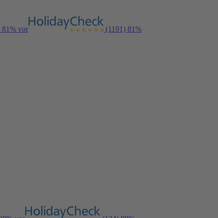
n 81% vor
(1191)
81%