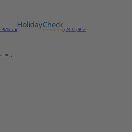
n 96% vor
(2407)
96%
altung