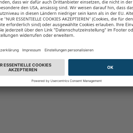
n 96% vor
(6893)
96%
- nur solange der Vorrat reicht