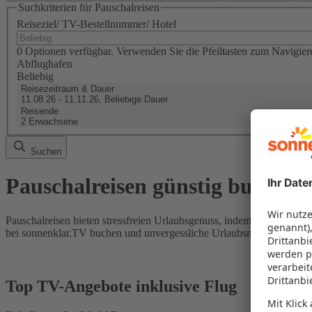
Suchkriterien für Pauschalreisen
Reiseziel/ TV-Bestellnummer/ Hotel
0 Optionen verfügbar. Verwenden Sie die Pfeiltasten zum Navigier
Abflughafen
Beliebig
Reisezeitraum & Dauer
11.08.26 - 11.11.26, Beliebige Dauer
Reisende
2 Erwachsene
Suchen
Pauschalreisen günstig buchen
Pauschalreisen bieten stressfreien Urlaubsgenuss, indem Flug und Hot
bei sonnenklar.TV buchen und unvergessliche Urlaubsmomente erleb
Top TV-Angebote inklusive Flug