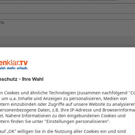
en.
el in einem Paket kombiniert werden – das spart Zeit und Geld. Nutzen 
en!