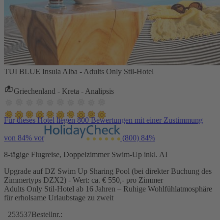
TUI BLUE Insula Alba - Adults Only Stil-Hotel
Griechenland - Kreta - Analipsis
Für dieses Hotel liegen 800 Bewertungen mit einer Zustimmung
von 84% vor
(800)
84%
8-tägige Flugreise, Doppelzimmer Swim-Up inkl. AI
Upgrade auf DZ Swim Up Sharing Pool (bei direkter Buchung des
Zimmertyps DZX2) - Wert: ca. € 550,- pro Zimmer
Adults Only Stil-Hotel ab 16 Jahren – Ruhige Wohlfühlatmosphäre
für erholsame Urlaubstage zu zweit
253537
Bestellnr.: