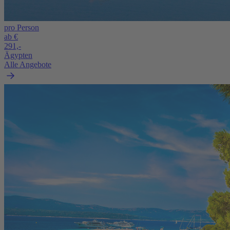
pro Person
ab €
291,-
Ägypten
Alle Angebote