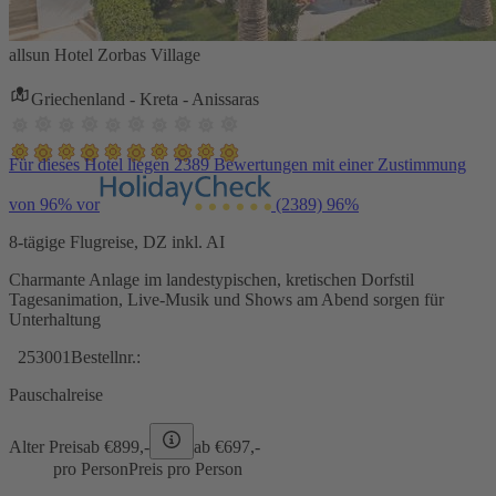
allsun Hotel Zorbas Village
Griechenland - Kreta - Anissaras
Für dieses Hotel liegen 2389 Bewertungen mit einer Zustimmung
von 96% vor
(2389)
96%
8-tägige Flugreise, DZ inkl. AI
Charmante Anlage im landestypischen, kretischen Dorfstil
Tagesanimation, Live-Musik und Shows am Abend sorgen für
Unterhaltung
253001
Bestellnr.:
Pauschalreise
Alter Preis
ab €
899,-
ab €
697,-
pro Person
Preis pro Person