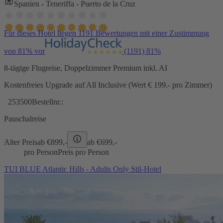
Spanien - Teneriffa - Puerto de la Cruz
Für dieses Hotel liegen 1191 Bewertungen mit einer Zustimmung
von 81% vor
(1191)
81%
8-tägige Flugreise, Doppelzimmer Premium inkl. AI
Kostenfreies Upgrade auf All Inclusive (Wert € 199.- pro Zimmer)
253500
Bestellnr.:
Pauschalreise
Alter Preis
ab €
899,-
ab €
699,-
pro Person
Preis pro Person
TUI BLUE Atlantic Hills - Adults Only Stil-Hotel