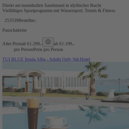
Direkt am traumhaften Sandstrand in idyllischer Bucht
Vielfältiges Sportprogramm mit Wassersport, Tennis & Fitness
253539
Bestellnr.:
Pauschalreise
Alter Preis
ab €
1.299,-
ab €
1.199,-
pro Person
Preis pro Person
TUI BLUE Insula Alba - Adults Only Stil-Hotel