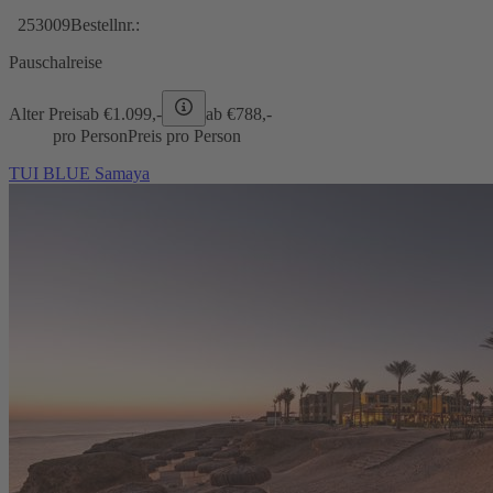
253009
Bestellnr.:
Pauschalreise
Alter Preis
ab €
1.099,-
ab €
788,-
pro Person
Preis pro Person
TUI BLUE Samaya