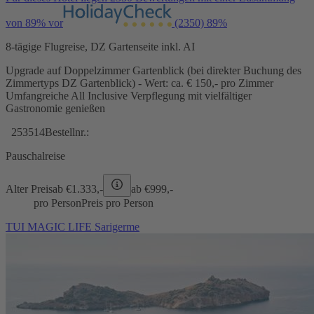
von 89% vor
(2350)
89%
8-tägige Flugreise, DZ Gartenseite inkl. AI
Upgrade auf Doppelzimmer Gartenblick (bei direkter Buchung des
Zimmertyps DZ Gartenblick) - Wert: ca. € 150,- pro Zimmer
Umfangreiche All Inclusive Verpflegung mit vielfältiger
Gastronomie genießen
253514
Bestellnr.:
Pauschalreise
Alter Preis
ab €
1.333,-
ab €
999,-
pro Person
Preis pro Person
TUI MAGIC LIFE Sarigerme