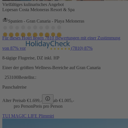
Vielfältiges kulinarisches Angebot
Lopesan Costa Meloneras Resort & Spa
Spanien - Gran Canaria - Playa Meloneras
Für dieses Hotel liegen 7810 Bewertungen mit einer Zustimmung
von 87% vor
(7810)
87%
8-tägige Flugreise, DZ inkl. HP
Einer der größten Wellness-Bereiche auf Gran Canaria
253100
Bestellnr.:
Pauschalreise
Alter Preis
ab €
1.699,-
ab €
1.005,-
pro Person
Preis pro Person
TUI MAGIC LIFE Plimmiri