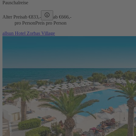
Pauschalreise
Alter Preis
ab €
833,-
ab €
666,-
pro Person
Preis pro Person
allsun Hotel Zorbas Village