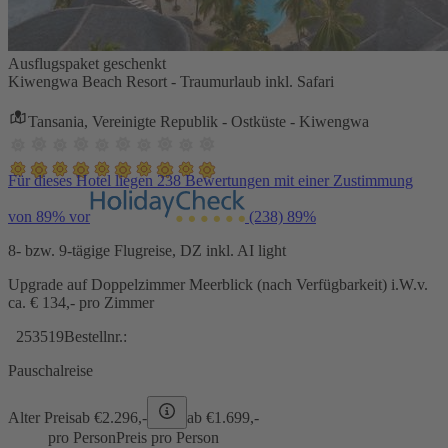
Ausflugspaket geschenkt
Kiwengwa Beach Resort - Traumurlaub inkl. Safari
Tansania, Vereinigte Republik - Ostküste - Kiwengwa
Für dieses Hotel liegen 238 Bewertungen mit einer Zustimmung
von 89% vor
(238)
89%
8- bzw. 9-tägige Flugreise, DZ inkl. AI light
Upgrade auf Doppelzimmer Meerblick (nach Verfügbarkeit) i.W.v.
ca. € 134,- pro Zimmer
253519
Bestellnr.:
Pauschalreise
Alter Preis
ab €
2.296,-
ab €
1.699,-
pro Person
Preis pro Person