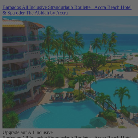
Barbados All Inclusive Strandurlaub Roulette - Accra Beach Hotel
& Spa oder The Abidah by Accra
Upgrade auf All Inclusive
Barbados All Inclusive Strandurlaub Roulette - Accra Beach Hotel