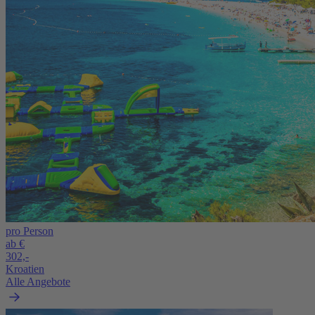
pro Person
ab €
302,-
Kroatien
Alle Angebote