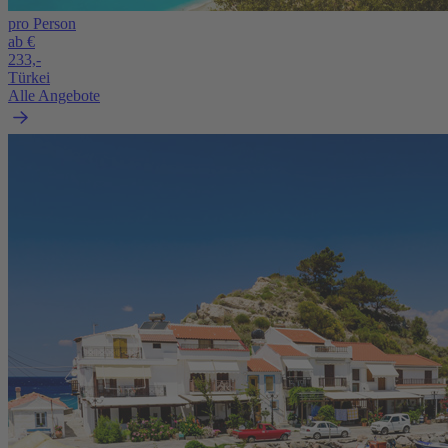
pro Person
ab €
233,-
Türkei
Alle Angebote