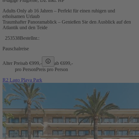
8-tägige Flugreise, DZ inkl. HP
Adults Only ab 16 Jahren – Perfekt für einen ruhigen und
erholsamen Urlaub
Traumhafter Panoramablick – Genießen Sie den Ausblick auf den
Atlantik und den Teide
253538
Bestellnr.:
Pauschalreise
Alter Preis
ab €
999,-
ab €
699,-
pro Person
Preis pro Person
R2 Lago Playa Park