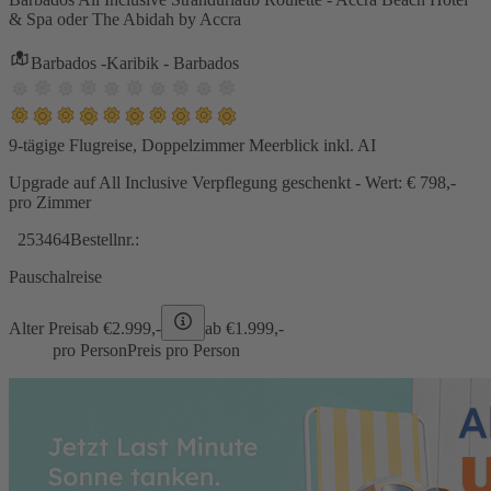
& Spa oder The Abidah by Accra
Barbados -Karibik - Barbados
9-tägige Flugreise, Doppelzimmer Meerblick inkl. AI
Upgrade auf All Inclusive Verpflegung geschenkt - Wert: € 798,-
pro Zimmer
253464
Bestellnr.:
Pauschalreise
Alter Preis
ab €
2.999,-
ab €
1.999,-
pro Person
Preis pro Person