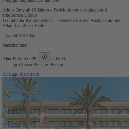
8-tägige Flugreise, DZ inkl. HP
Adults Only ab 16 Jahren – Perfekt für einen ruhigen und
erholsamen Urlaub
Traumhafter Panoramablick – Genießen Sie den Ausblick auf den
Atlantik und den Teide
253538
Bestellnr.:
Pauschalreise
Alter Preis
ab €
999,-
ab €
699,-
pro Person
Preis pro Person
R2 Lago Playa Park