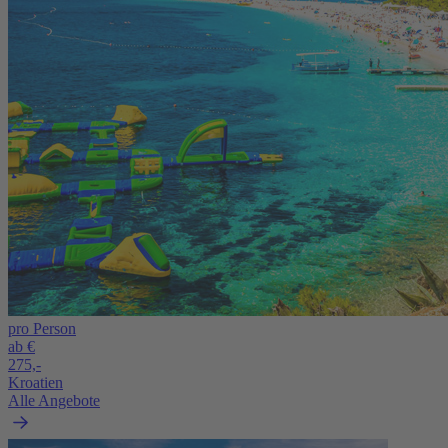
pro Person
ab €
275,-
Kroatien
Alle Angebote