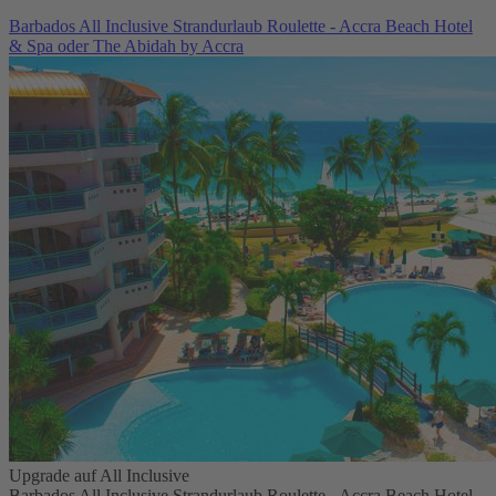
Barbados All Inclusive Strandurlaub Roulette - Accra Beach Hotel
& Spa oder The Abidah by Accra
Upgrade auf All Inclusive
Barbados All Inclusive Strandurlaub Roulette - Accra Beach Hotel