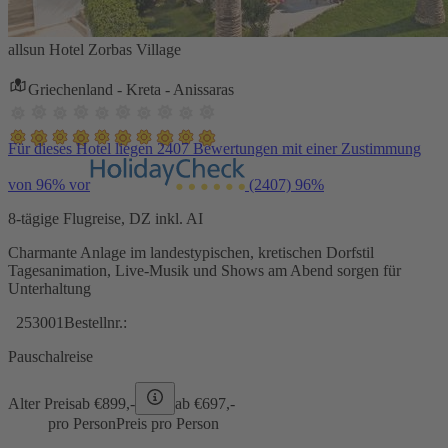
allsun Hotel Zorbas Village
Griechenland - Kreta - Anissaras
Für dieses Hotel liegen 2407 Bewertungen mit einer Zustimmung
von 96% vor
(2407)
96%
8-tägige Flugreise, DZ inkl. AI
Charmante Anlage im landestypischen, kretischen Dorfstil
Tagesanimation, Live-Musik und Shows am Abend sorgen für
Unterhaltung
253001
Bestellnr.:
Pauschalreise
Alter Preis
ab €
899,-
ab €
697,-
pro Person
Preis pro Person