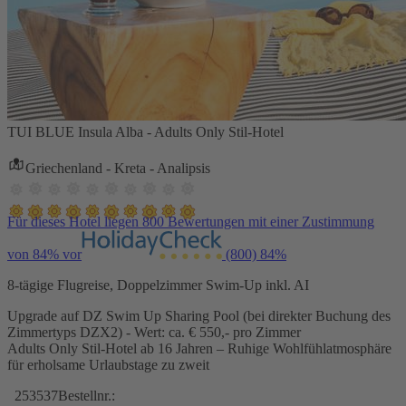
TUI BLUE Insula Alba - Adults Only Stil-Hotel
Griechenland - Kreta - Analipsis
Für dieses Hotel liegen 800 Bewertungen mit einer Zustimmung
von 84% vor
(800)
84%
8-tägige Flugreise, Doppelzimmer Swim-Up inkl. AI
Upgrade auf DZ Swim Up Sharing Pool (bei direkter Buchung des
Zimmertyps DZX2) - Wert: ca. € 550,- pro Zimmer
Adults Only Stil-Hotel ab 16 Jahren – Ruhige Wohlfühlatmosphäre
für erholsame Urlaubstage zu zweit
253537
Bestellnr.: