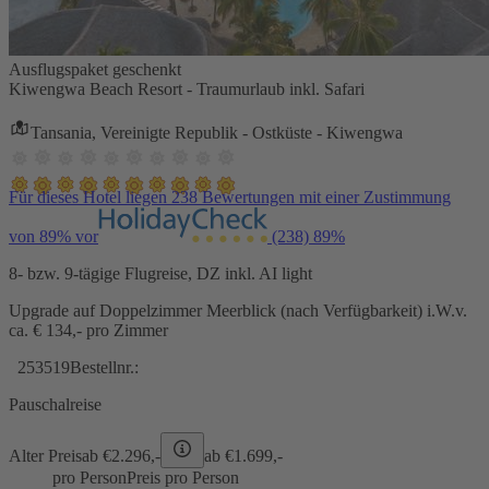
Ausflugspaket geschenkt
Kiwengwa Beach Resort - Traumurlaub inkl. Safari
Tansania, Vereinigte Republik - Ostküste - Kiwengwa
Für dieses Hotel liegen 238 Bewertungen mit einer Zustimmung
von 89% vor
(238)
89%
8- bzw. 9-tägige Flugreise, DZ inkl. AI light
Upgrade auf Doppelzimmer Meerblick (nach Verfügbarkeit) i.W.v.
ca. € 134,- pro Zimmer
253519
Bestellnr.:
Pauschalreise
Alter Preis
ab €
2.296,-
ab €
1.699,-
pro Person
Preis pro Person