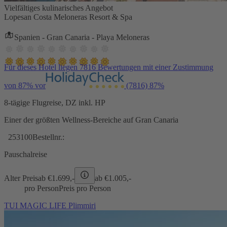
Vielfältiges kulinarisches Angebot
Lopesan Costa Meloneras Resort & Spa
Spanien - Gran Canaria - Playa Meloneras
Für dieses Hotel liegen 7816 Bewertungen mit einer Zustimmung
von 87% vor
(7816)
87%
8-tägige Flugreise, DZ inkl. HP
Einer der größten Wellness-Bereiche auf Gran Canaria
253100
Bestellnr.:
Pauschalreise
Alter Preis
ab €
1.699,-
ab €
1.005,-
pro Person
Preis pro Person
TUI MAGIC LIFE Plimmiri