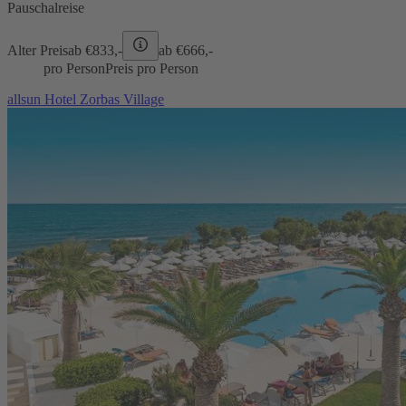
Pauschalreise
Alter Preis
ab €
833,-
ab €
666,-
pro Person
Preis pro Person
allsun Hotel Zorbas Village