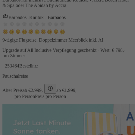
& Spa oder The Abidah by Accra
Barbados -Karibik - Barbados
9-tägige Flugreise, Doppelzimmer Meerblick inkl. AI
Upgrade auf All Inclusive Verpflegung geschenkt - Wert: € 798,-
pro Zimmer
253464
Bestellnr.:
Pauschalreise
Alter Preis
ab €
2.999,-
ab €
1.999,-
pro Person
Preis pro Person