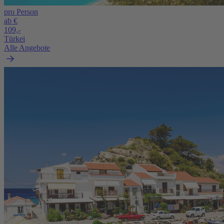
pro Person
ab €
109,-
Türkei
Alle Angebote