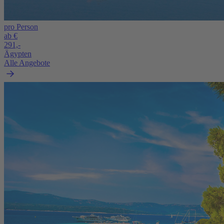
pro Person
ab €
291,-
Ägypten
Alle Angebote