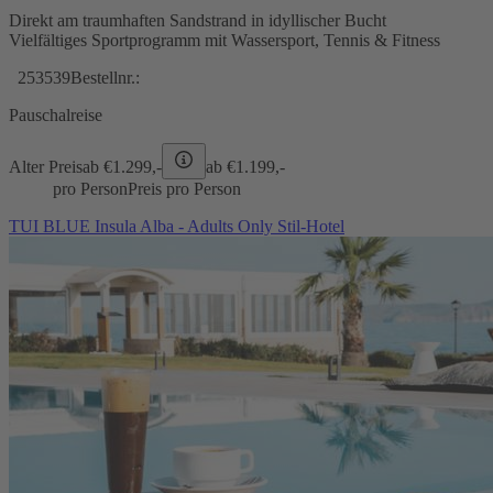
Direkt am traumhaften Sandstrand in idyllischer Bucht
Vielfältiges Sportprogramm mit Wassersport, Tennis & Fitness
253539
Bestellnr.:
Pauschalreise
Alter Preis
ab €
1.299,-
ab €
1.199,-
pro Person
Preis pro Person
TUI BLUE Insula Alba - Adults Only Stil-Hotel