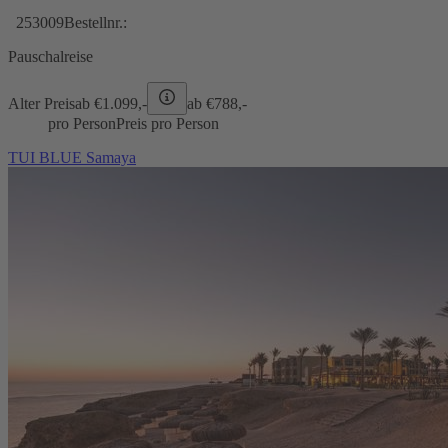
253009
Bestellnr.:
Pauschalreise
Alter Preis
ab €
1.099,-
ab €
788,-
pro Person
Preis pro Person
TUI BLUE Samaya