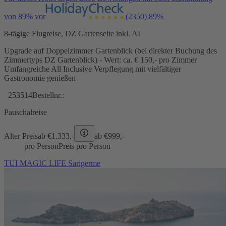
von 89% vor
(2350)
89%
8-tägige Flugreise, DZ Gartenseite inkl. AI
Upgrade auf Doppelzimmer Gartenblick (bei direkter Buchung des
Zimmertyps DZ Gartenblick) - Wert: ca. € 150,- pro Zimmer
Umfangreiche All Inclusive Verpflegung mit vielfältiger
Gastronomie genießen
253514
Bestellnr.:
Pauschalreise
Alter Preis
ab €
1.333,-
ab €
999,-
pro Person
Preis pro Person
TUI MAGIC LIFE Sarigerme