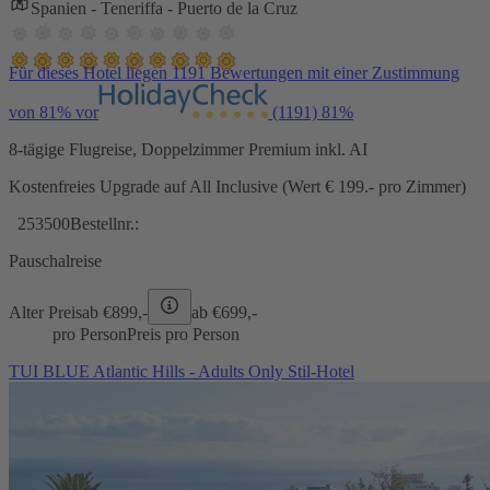
Spanien - Teneriffa - Puerto de la Cruz
Für dieses Hotel liegen 1191 Bewertungen mit einer Zustimmung
von 81% vor
(1191)
81%
8-tägige Flugreise, Doppelzimmer Premium inkl. AI
Kostenfreies Upgrade auf All Inclusive (Wert € 199.- pro Zimmer)
253500
Bestellnr.:
Pauschalreise
Alter Preis
ab €
899,-
ab €
699,-
pro Person
Preis pro Person
TUI BLUE Atlantic Hills - Adults Only Stil-Hotel