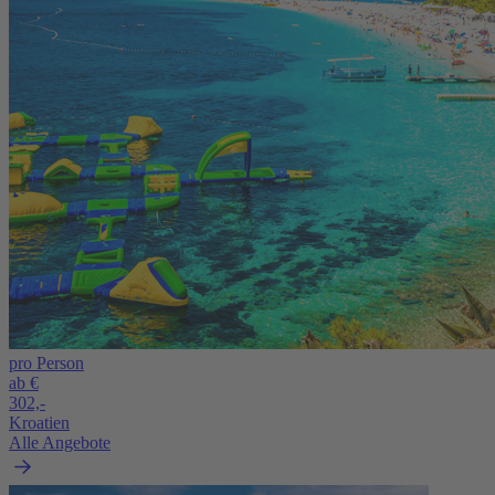
pro Person
ab €
302,-
Kroatien
Alle Angebote