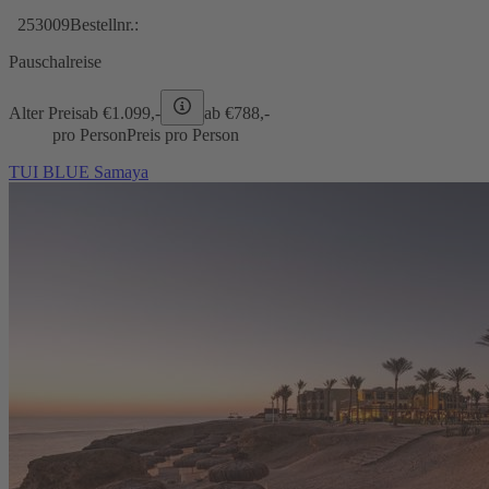
253009
Bestellnr.:
Pauschalreise
Alter Preis
ab €
1.099,-
ab €
788,-
pro Person
Preis pro Person
TUI BLUE Samaya