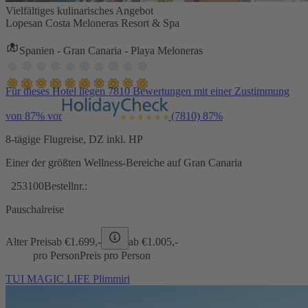
Vielfältiges kulinarisches Angebot
Lopesan Costa Meloneras Resort & Spa
Spanien - Gran Canaria - Playa Meloneras
Für dieses Hotel liegen 7810 Bewertungen mit einer Zustimmung
von 87% vor
(7810)
87%
8-tägige Flugreise, DZ inkl. HP
Einer der größten Wellness-Bereiche auf Gran Canaria
253100
Bestellnr.:
Pauschalreise
Alter Preis
ab €
1.699,-
ab €
1.005,-
pro Person
Preis pro Person
TUI MAGIC LIFE Plimmiri