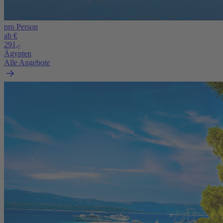
pro Person
ab €
291,-
Ägypten
Alle Angebote