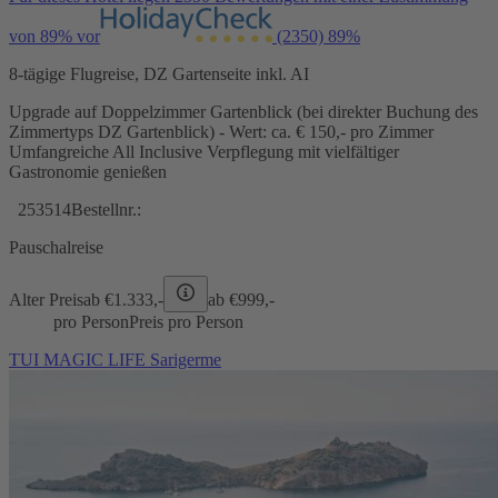
von 89% vor
(2350)
89%
8-tägige Flugreise, DZ Gartenseite inkl. AI
Upgrade auf Doppelzimmer Gartenblick (bei direkter Buchung des
Zimmertyps DZ Gartenblick) - Wert: ca. € 150,- pro Zimmer
Umfangreiche All Inclusive Verpflegung mit vielfältiger
Gastronomie genießen
253514
Bestellnr.:
Pauschalreise
Alter Preis
ab €
1.333,-
ab €
999,-
pro Person
Preis pro Person
TUI MAGIC LIFE Sarigerme