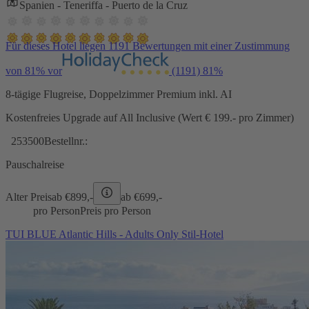
Spanien - Teneriffa - Puerto de la Cruz
Für dieses Hotel liegen 1191 Bewertungen mit einer Zustimmung
von 81% vor
(1191)
81%
8-tägige Flugreise, Doppelzimmer Premium inkl. AI
Kostenfreies Upgrade auf All Inclusive (Wert € 199.- pro Zimmer)
253500
Bestellnr.:
Pauschalreise
Alter Preis
ab €
899,-
ab €
699,-
pro Person
Preis pro Person
TUI BLUE Atlantic Hills - Adults Only Stil-Hotel