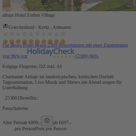
allsun Hotel Zorbas Village
Griechenland - Kreta - Anissaras
Für dieses Hotel liegen 2389 Bewertungen mit einer Zustimmung
von 96% vor
(2389)
96%
8-tägige Flugreise, DZ inkl. AI
Charmante Anlage im landestypischen, kretischen Dorfstil
Tagesanimation, Live-Musik und Shows am Abend sorgen für
Unterhaltung
253001
Bestellnr.:
Pauschalreise
Alter Preis
ab €
899,-
ab €
697,-
pro Person
Preis pro Person