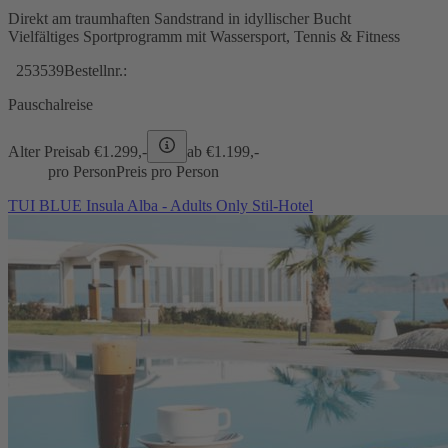
Direkt am traumhaften Sandstrand in idyllischer Bucht
Vielfältiges Sportprogramm mit Wassersport, Tennis & Fitness
253539
Bestellnr.:
Pauschalreise
Alter Preis
ab €
1.299,-
ab €
1.199,-
pro Person
Preis pro Person
TUI BLUE Insula Alba - Adults Only Stil-Hotel