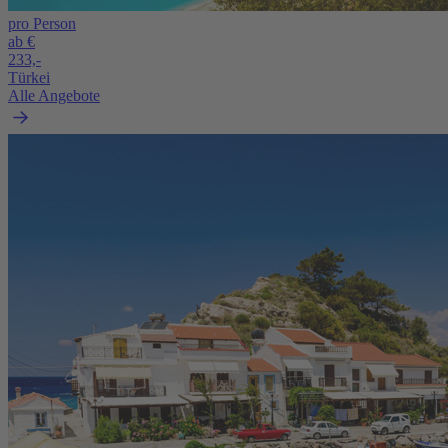
pro Person
ab €
233,-
Türkei
Alle Angebote