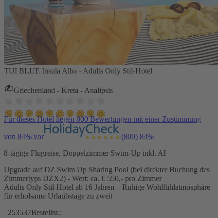
TUI BLUE Insula Alba - Adults Only Stil-Hotel
Griechenland - Kreta - Analipsis
Für dieses Hotel liegen 800 Bewertungen mit einer Zustimmung
von 84% vor
(800)
84%
8-tägige Flugreise, Doppelzimmer Swim-Up inkl. AI
Upgrade auf DZ Swim Up Sharing Pool (bei direkter Buchung des
Zimmertyps DZX2) - Wert: ca. € 550,- pro Zimmer
Adults Only Stil-Hotel ab 16 Jahren – Ruhige Wohlfühlatmosphäre
für erholsame Urlaubstage zu zweit
253537
Bestellnr.: