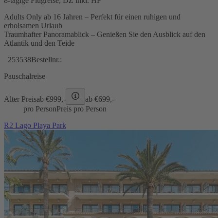
8-tägige Flugreise, DZ inkl. HP
Adults Only ab 16 Jahren – Perfekt für einen ruhigen und
erholsamen Urlaub
Traumhafter Panoramablick – Genießen Sie den Ausblick auf den
Atlantik und den Teide
253538
Bestellnr.:
Pauschalreise
Alter Preis
ab €
999,-
ab €
699,-
pro Person
Preis pro Person
R2 Lago Playa Park