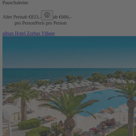
Pauschalreise
Alter Preis
ab €
833,-
ab €
666,-
pro Person
Preis pro Person
allsun Hotel Zorbas Village