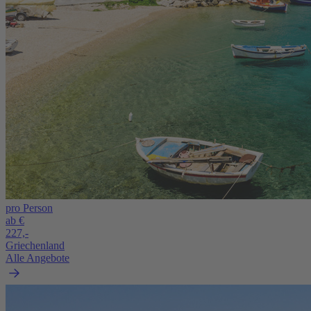
pro Person
ab €
227,-
Griechenland
Alle Angebote