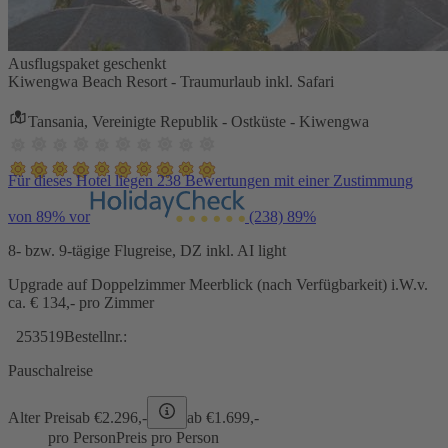
Ausflugspaket geschenkt
Kiwengwa Beach Resort - Traumurlaub inkl. Safari
Tansania, Vereinigte Republik - Ostküste - Kiwengwa
Für dieses Hotel liegen 238 Bewertungen mit einer Zustimmung
von 89% vor
(238)
89%
8- bzw. 9-tägige Flugreise, DZ inkl. AI light
Upgrade auf Doppelzimmer Meerblick (nach Verfügbarkeit) i.W.v.
ca. € 134,- pro Zimmer
253519
Bestellnr.:
Pauschalreise
Alter Preis
ab €
2.296,-
ab €
1.699,-
pro Person
Preis pro Person