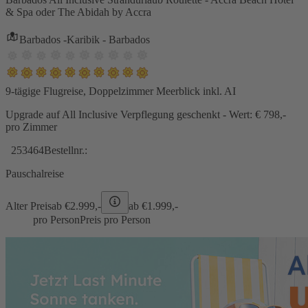
& Spa oder The Abidah by Accra
Barbados -Karibik - Barbados
9-tägige Flugreise, Doppelzimmer Meerblick inkl. AI
Upgrade auf All Inclusive Verpflegung geschenkt - Wert: € 798,-
pro Zimmer
253464
Bestellnr.:
Pauschalreise
Alter Preis
ab €
2.999,-
ab €
1.999,-
pro Person
Preis pro Person