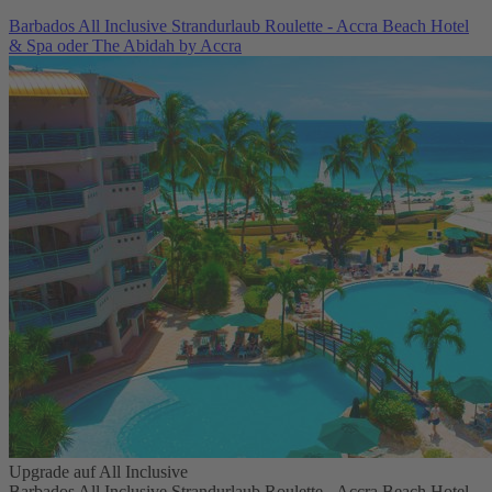
Barbados All Inclusive Strandurlaub Roulette - Accra Beach Hotel
& Spa oder The Abidah by Accra
Upgrade auf All Inclusive
Barbados All Inclusive Strandurlaub Roulette - Accra Beach Hotel