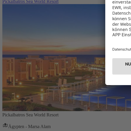
Pickalbatros Sea World Resort
Pickalbatros Sea World Resort
Ägypten - Marsa Alam