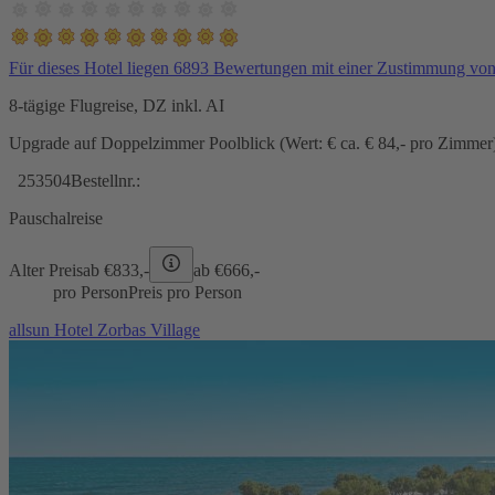
Für dieses Hotel liegen 6893 Bewertungen mit einer Zustimmung vo
8-tägige Flugreise, DZ inkl. AI
Upgrade auf Doppelzimmer Poolblick (Wert: € ca. € 84,- pro Zimmer) 
253504
Bestellnr.:
Pauschalreise
Alter Preis
ab €
833,-
ab €
666,-
pro Person
Preis pro Person
allsun Hotel Zorbas Village