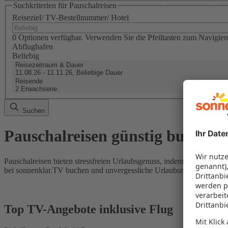
Suchkriterien für Pauschalreisen
Reiseziel/ TV-Bestellnummer/ Hotel
0 Optionen verfügbar. Verwenden Sie die Pfeiltasten zum Navigier
Abflughafen
Beliebig
Reisezeitraum & Dauer
11.08.26 - 11.11.26, Beliebige Dauer
Reisende
2 Erwachsene
Suchen
Pauschalreisen günstig buchen
Pauschalreisen bieten stressfreien Urlaubsgenuss, indem Flug und Hot
bei sonnenklar.TV buchen und unvergessliche Urlaubsmomente erleb
Top TV-Angebote inklusive Flug