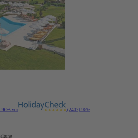
n 96% vor
(2407)
96%
altung