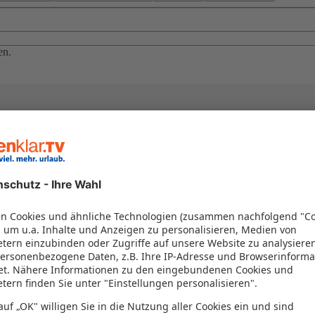
en.
el in einem Paket kombiniert werden – das spart Zeit und Geld. Nutzen 
en!