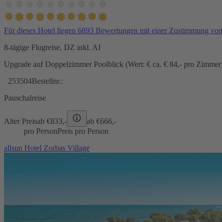
Für dieses Hotel liegen 6893 Bewertungen mit einer Zustimmung vo
8-tägige Flugreise, DZ inkl. AI
Upgrade auf Doppelzimmer Poolblick (Wert: € ca. € 84,- pro Zimmer) 
253504
Bestellnr.:
Pauschalreise
Alter Preis
ab €
833,-
ab €
666,-
pro Person
Preis pro Person
allsun Hotel Zorbas Village