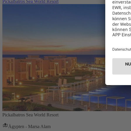
Pickalbatros Sea World Resort
Pickalbatros Sea World Resort
Ägypten - Marsa Alam