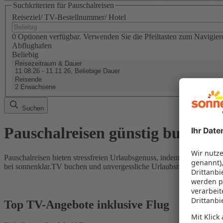
Suchkriterien für Pauschalreisen
Reiseziel/ TV-Bestellnummer/ Hotel
0 Optionen verfügbar. Verwenden Sie die Pfeiltasten zum Navigier
Abflughafen
Beliebig
Reisezeitraum & Dauer
11.08.26 - 11.11.26, Beliebige Dauer
Reisende
2 Erwachsene
Suchen
Pauschalreisen günstig buchen
Pauschalreisen bieten stressfreien Urlaubsgenuss, indem Flug und Hot
bei sonnenklar.TV buchen und unvergessliche Urlaubsmomente erleb
Top TV-Angebote inklusive Flug