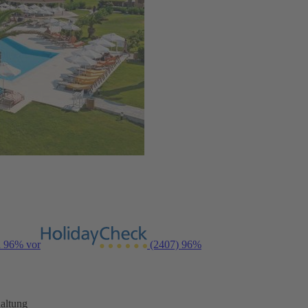
n 96% vor
(2407)
96%
altung