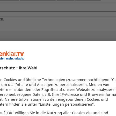
en.
el in einem Paket kombiniert werden – das spart Zeit und Geld. Nutzen 
en!