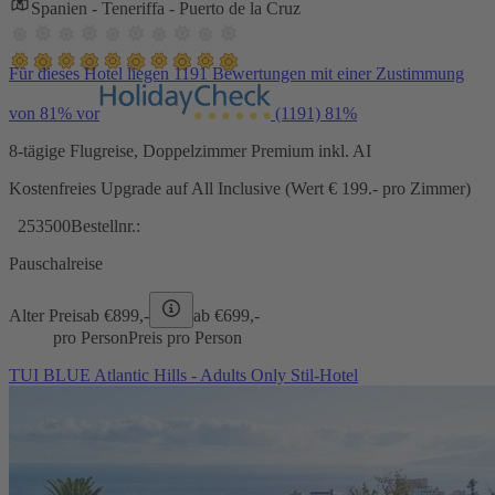
Spanien - Teneriffa - Puerto de la Cruz
Für dieses Hotel liegen 1191 Bewertungen mit einer Zustimmung
von 81% vor
(1191)
81%
8-tägige Flugreise, Doppelzimmer Premium inkl. AI
Kostenfreies Upgrade auf All Inclusive (Wert € 199.- pro Zimmer)
253500
Bestellnr.:
Pauschalreise
Alter Preis
ab €
899,-
ab €
699,-
pro Person
Preis pro Person
TUI BLUE Atlantic Hills - Adults Only Stil-Hotel