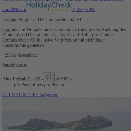
von 89% vor
(2350)
89%
8-tägige Flugreise, DZ Gartenseite inkl. AI
Upgrade auf Doppelzimmer Gartenblick (bei direkter Buchung des
Zimmertyps DZ Gartenblick) - Wert: ca. € 150,- pro Zimmer
Umfangreiche All Inclusive Verpflegung mit vielfältiger
Gastronomie genießen
253514
Bestellnr.:
Pauschalreise
Alter Preis
ab €
1.333,-
ab €
999,-
pro Person
Preis pro Person
TUI MAGIC LIFE Sarigerme