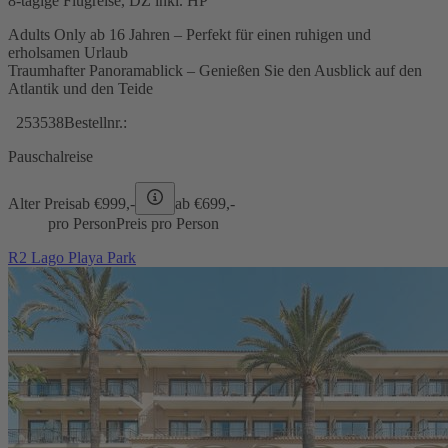
8-tägige Flugreise, DZ inkl. HP
Adults Only ab 16 Jahren – Perfekt für einen ruhigen und
erholsamen Urlaub
Traumhafter Panoramablick – Genießen Sie den Ausblick auf den
Atlantik und den Teide
253538
Bestellnr.:
Pauschalreise
Alter Preis
ab €
999,-
ab €
699,-
pro Person
Preis pro Person
R2 Lago Playa Park