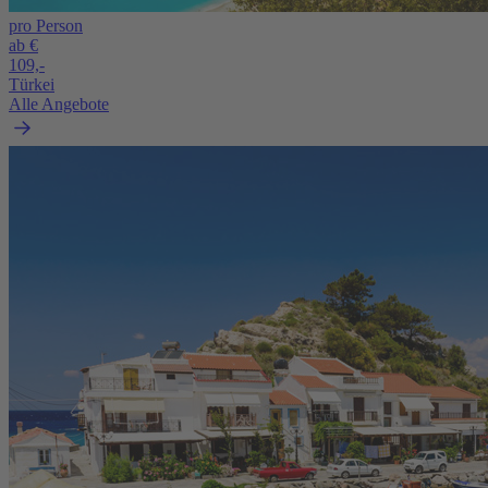
pro Person
ab €
109,-
Türkei
Alle Angebote