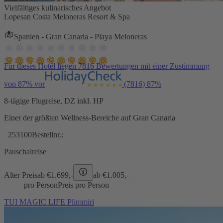
Vielfältiges kulinarisches Angebot
Lopesan Costa Meloneras Resort & Spa
Spanien - Gran Canaria - Playa Meloneras
Für dieses Hotel liegen 7816 Bewertungen mit einer Zustimmung
von 87% vor
(7816)
87%
8-tägige Flugreise, DZ inkl. HP
Einer der größten Wellness-Bereiche auf Gran Canaria
253100
Bestellnr.:
Pauschalreise
Alter Preis
ab €
1.699,-
ab €
1.005,-
pro Person
Preis pro Person
TUI MAGIC LIFE Plimmiri