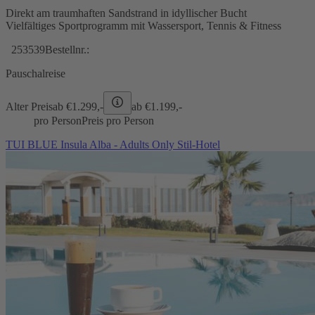
Direkt am traumhaften Sandstrand in idyllischer Bucht
Vielfältiges Sportprogramm mit Wassersport, Tennis & Fitness
253539
Bestellnr.:
Pauschalreise
Alter Preis
ab €
1.299,-
ab €
1.199,-
pro Person
Preis pro Person
TUI BLUE Insula Alba - Adults Only Stil-Hotel