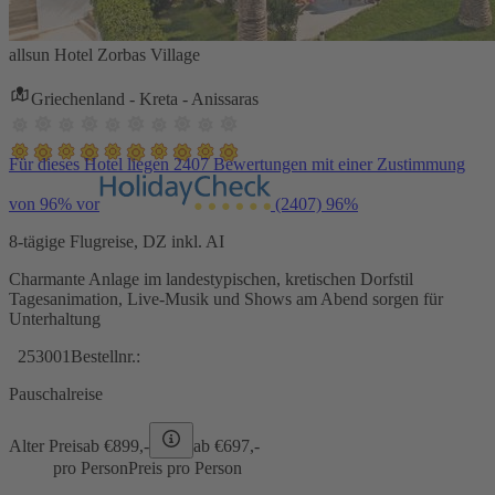
allsun Hotel Zorbas Village
Griechenland - Kreta - Anissaras
Für dieses Hotel liegen 2407 Bewertungen mit einer Zustimmung
von 96% vor
(2407)
96%
8-tägige Flugreise, DZ inkl. AI
Charmante Anlage im landestypischen, kretischen Dorfstil
Tagesanimation, Live-Musik und Shows am Abend sorgen für
Unterhaltung
253001
Bestellnr.:
Pauschalreise
Alter Preis
ab €
899,-
ab €
697,-
pro Person
Preis pro Person