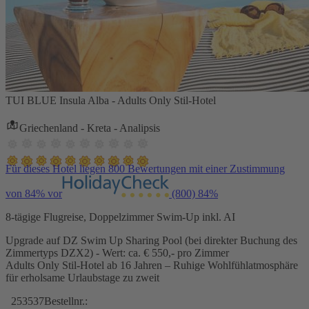
TUI BLUE Insula Alba - Adults Only Stil-Hotel
Griechenland - Kreta - Analipsis
Für dieses Hotel liegen 800 Bewertungen mit einer Zustimmung
von 84% vor
(800)
84%
8-tägige Flugreise, Doppelzimmer Swim-Up inkl. AI
Upgrade auf DZ Swim Up Sharing Pool (bei direkter Buchung des
Zimmertyps DZX2) - Wert: ca. € 550,- pro Zimmer
Adults Only Stil-Hotel ab 16 Jahren – Ruhige Wohlfühlatmosphäre
für erholsame Urlaubstage zu zweit
253537
Bestellnr.: