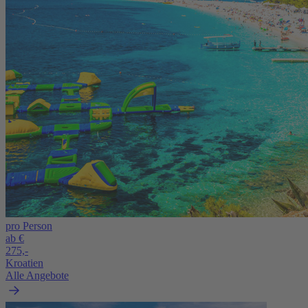
pro Person
ab €
275,-
Kroatien
Alle Angebote