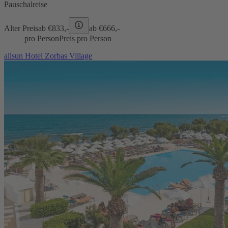
Pauschalreise
Alter Preis
ab €
833,-
ab €
666,-
pro Person
Preis pro Person
allsun Hotel Zorbas Village