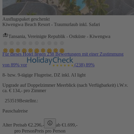
Ausflugspaket geschenkt
Kiwengwa Beach Resort - Traumurlaub inkl. Safari
Tansania, Vereinigte Republik - Ostküste - Kiwengwa
Für dieses Hotel liegen 238 Bewertungen mit einer Zustimmung
von 89% vor
(238)
89%
8- bzw. 9-tägige Flugreise, DZ inkl. AI light
Upgrade auf Doppelzimmer Meerblick (nach Verfügbarkeit) i.W.v.
ca. € 134,- pro Zimmer
253519
Bestellnr.:
Pauschalreise
Alter Preis
ab €
2.296,-
ab €
1.699,-
pro Person
Preis pro Person