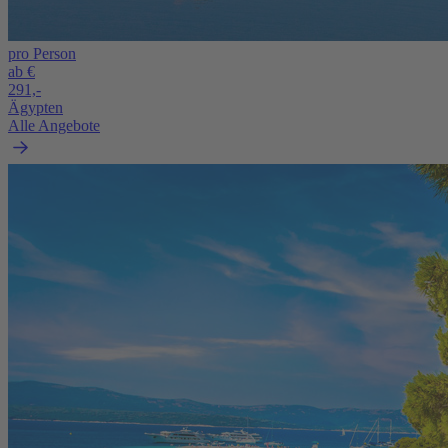
pro Person
ab €
291,-
Ägypten
Alle Angebote