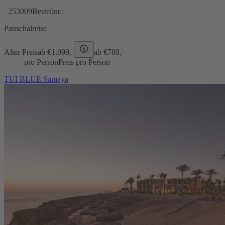
253009
Bestellnr.:
Pauschalreise
Alter Preis
ab €
1.099,-
ab €
788,-
pro Person
Preis pro Person
TUI BLUE Samaya