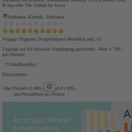
& Spa oder The Abidah by Accra
Barbados -Karibik - Barbados
9-tägige Flugreise, Doppelzimmer Meerblick inkl. AI
Upgrade auf All Inclusive Verpflegung geschenkt - Wert: € 798,-
pro Zimmer
253464
Bestellnr.:
Pauschalreise
Alter Preis
ab €
2.999,-
ab €
1.999,-
pro Person
Preis pro Person