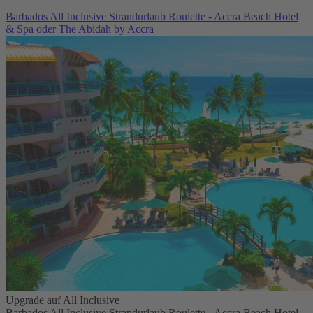
Barbados All Inclusive Strandurlaub Roulette - Accra Beach Hotel
& Spa oder The Abidah by Accra
Upgrade auf All Inclusive
Barbados All Inclusive Strandurlaub Roulette - Accra Beach Hotel