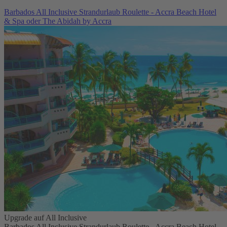
Barbados All Inclusive Strandurlaub Roulette - Accra Beach Hotel
& Spa oder The Abidah by Accra
Upgrade auf All Inclusive
Barbados All Inclusive Strandurlaub Roulette - Accra Beach Hotel