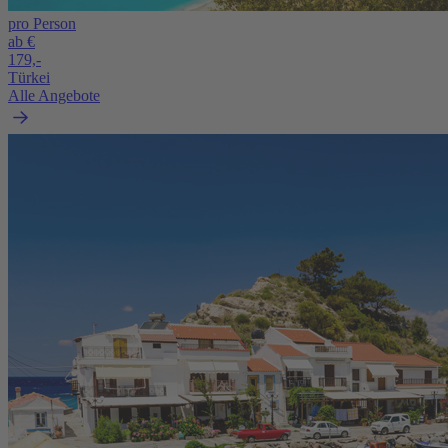
pro Person
ab €
179,-
Türkei
Alle Angebote