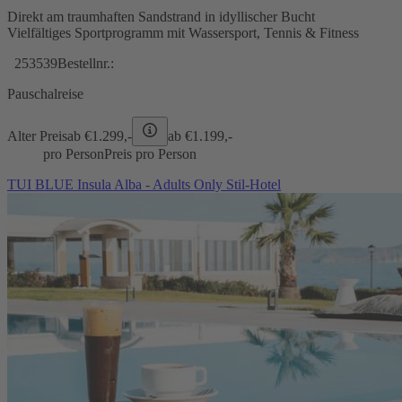
Direkt am traumhaften Sandstrand in idyllischer Bucht
Vielfältiges Sportprogramm mit Wassersport, Tennis & Fitness
253539
Bestellnr.:
Pauschalreise
Alter Preis
ab €
1.299,-
ab €
1.199,-
pro Person
Preis pro Person
TUI BLUE Insula Alba - Adults Only Stil-Hotel