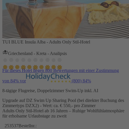
TUI BLUE Insula Alba - Adults Only Stil-Hotel
Griechenland - Kreta - Analipsis
Für dieses Hotel liegen 800 Bewertungen mit einer Zustimmung
von 84% vor
(800)
84%
8-tägige Flugreise, Doppelzimmer Swim-Up inkl. AI
Upgrade auf DZ Swim Up Sharing Pool (bei direkter Buchung des
Zimmertyps DZX2) - Wert: ca. € 550,- pro Zimmer
Adults Only Stil-Hotel ab 16 Jahren – Ruhige Wohlfühlatmosphäre
für erholsame Urlaubstage zu zweit
253537
Bestellnr.: