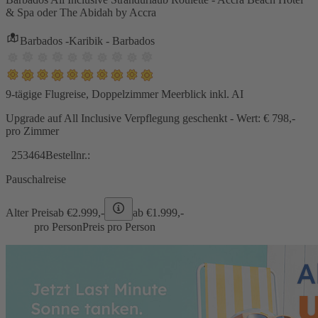
& Spa oder The Abidah by Accra
Barbados -Karibik - Barbados
9-tägige Flugreise, Doppelzimmer Meerblick inkl. AI
Upgrade auf All Inclusive Verpflegung geschenkt - Wert: € 798,-
pro Zimmer
253464
Bestellnr.:
Pauschalreise
Alter Preis
ab €
2.999,-
ab €
1.999,-
pro Person
Preis pro Person