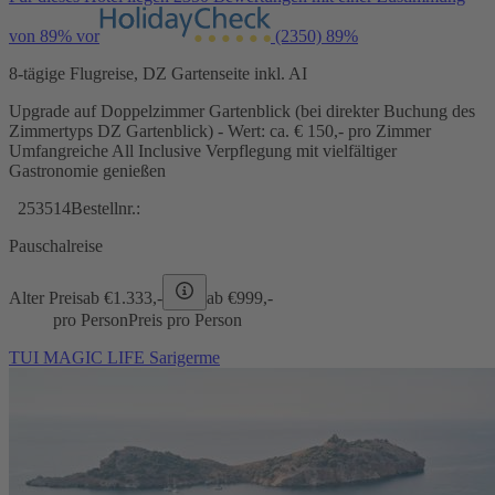
von 89% vor
(2350)
89%
8-tägige Flugreise, DZ Gartenseite inkl. AI
Upgrade auf Doppelzimmer Gartenblick (bei direkter Buchung des
Zimmertyps DZ Gartenblick) - Wert: ca. € 150,- pro Zimmer
Umfangreiche All Inclusive Verpflegung mit vielfältiger
Gastronomie genießen
253514
Bestellnr.:
Pauschalreise
Alter Preis
ab €
1.333,-
ab €
999,-
pro Person
Preis pro Person
TUI MAGIC LIFE Sarigerme