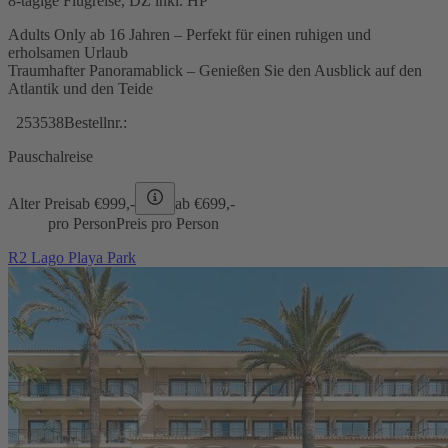
8-tägige Flugreise, DZ inkl. HP
Adults Only ab 16 Jahren – Perfekt für einen ruhigen und
erholsamen Urlaub
Traumhafter Panoramablick – Genießen Sie den Ausblick auf den
Atlantik und den Teide
253538
Bestellnr.:
Pauschalreise
Alter Preis
ab €
999,-
ab €
699,-
pro Person
Preis pro Person
R2 Lago Playa Park