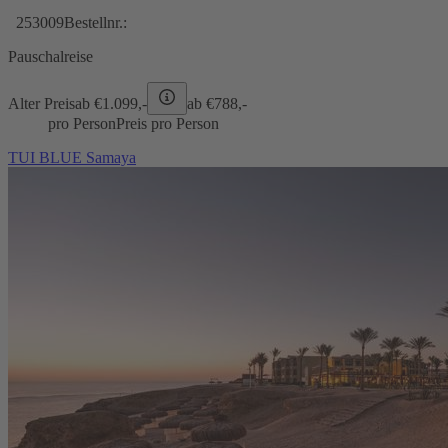
253009
Bestellnr.:
Pauschalreise
Alter Preis
ab €
1.099,-
ab €
788,-
pro Person
Preis pro Person
TUI BLUE Samaya