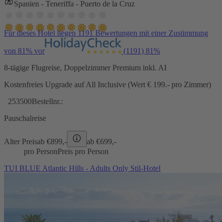
Spanien - Teneriffa - Puerto de la Cruz
Für dieses Hotel liegen 1191 Bewertungen mit einer Zustimmung
von 81% vor
(1191)
81%
8-tägige Flugreise, Doppelzimmer Premium inkl. AI
Kostenfreies Upgrade auf All Inclusive (Wert € 199.- pro Zimmer)
253500
Bestellnr.:
Pauschalreise
Alter Preis
ab €
899,-
ab €
699,-
pro Person
Preis pro Person
TUI BLUE Atlantic Hills - Adults Only Stil-Hotel