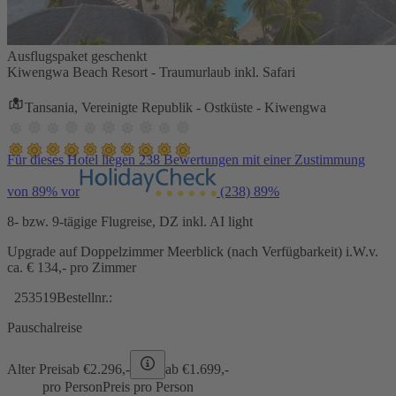
Ausflugspaket geschenkt
Kiwengwa Beach Resort - Traumurlaub inkl. Safari
Tansania, Vereinigte Republik - Ostküste - Kiwengwa
Für dieses Hotel liegen 238 Bewertungen mit einer Zustimmung
von 89% vor
(238)
89%
8- bzw. 9-tägige Flugreise, DZ inkl. AI light
Upgrade auf Doppelzimmer Meerblick (nach Verfügbarkeit) i.W.v.
ca. € 134,- pro Zimmer
253519
Bestellnr.:
Pauschalreise
Alter Preis
ab €
2.296,-
ab €
1.699,-
pro Person
Preis pro Person