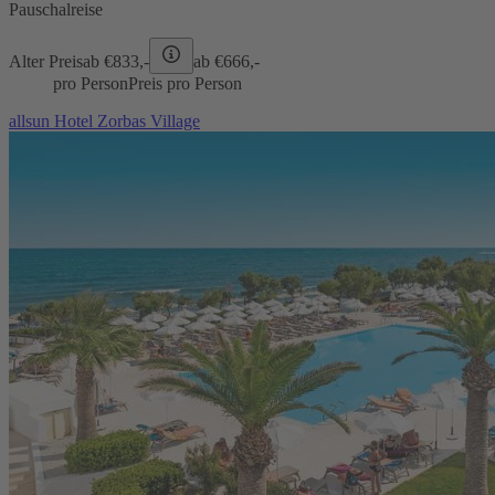
Pauschalreise
Alter Preis
ab €
833,-
ab €
666,-
pro Person
Preis pro Person
allsun Hotel Zorbas Village