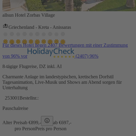
allsun Hotel Zorbas Village
Griechenland - Kreta - Anissaras
Für dieses Hotel liegen 2407 Bewertungen mit einer Zustimmung
von 96% vor
(2407)
96%
8-tägige Flugreise, DZ inkl. AI
Charmante Anlage im landestypischen, kretischen Dorfstil
Tagesanimation, Live-Musik und Shows am Abend sorgen für
Unterhaltung
253001
Bestellnr.:
Pauschalreise
Alter Preis
ab €
899,-
ab €
697,-
pro Person
Preis pro Person