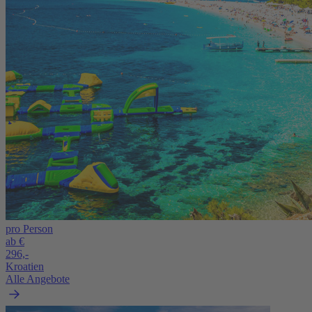
pro Person
ab €
296,-
Kroatien
Alle Angebote