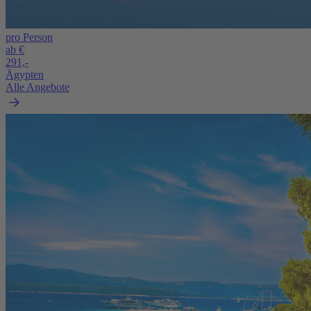
pro Person
ab €
291,-
Ägypten
Alle Angebote