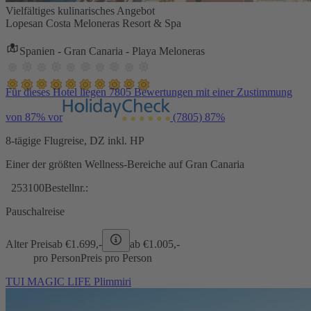
Vielfältiges kulinarisches Angebot
Lopesan Costa Meloneras Resort & Spa
Spanien - Gran Canaria - Playa Meloneras
Für dieses Hotel liegen 7805 Bewertungen mit einer Zustimmung
von 87% vor
(7805)
87%
8-tägige Flugreise, DZ inkl. HP
Einer der größten Wellness-Bereiche auf Gran Canaria
253100
Bestellnr.:
Pauschalreise
Alter Preis
ab €
1.699,-
ab €
1.005,-
pro Person
Preis pro Person
TUI MAGIC LIFE Plimmiri