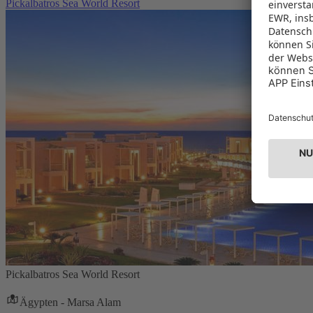
Pickalbatros Sea World Resort
Pickalbatros Sea World Resort
Ägypten - Marsa Alam