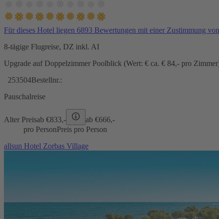
Für dieses Hotel liegen 6893 Bewertungen mit einer Zustimmung vo
8-tägige Flugreise, DZ inkl. AI
Upgrade auf Doppelzimmer Poolblick (Wert: € ca. € 84,- pro Zimmer) 
253504
Bestellnr.:
Pauschalreise
Alter Preis
ab €
833,-
ab €
666,-
pro Person
Preis pro Person
allsun Hotel Zorbas Village