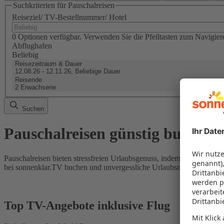
Suchkriterien für Pauschalreisen
Reiseziel/ TV-Bestellnummer/ Hotel
0 Optionen verfügbar. Verwenden Sie die Pfeiltasten zum Navigier
Abflughafen
Beliebig
Reisezeitraum & Dauer
12.08.26 - 12.11.26, Beliebige Dauer
Reisende
2 Erwachsene
Suchen
Pauschalreisen günstig buchen
Pauschalreisen bieten stressfreien Urlaubsgenuss, indem Flug und Hot
bei sonnenklar.TV buchen und unvergessliche Urlaubsmomente erleb
Top TV-Angebote inklusive Flug