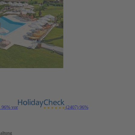
n 96% vor
(2407)
96%
altung