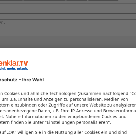
en.
el in einem Paket kombiniert werden – das spart Zeit und Geld. Nutzen 
en!