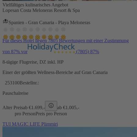
Vielfältiges kulinarisches Angebot
Lopesan Costa Meloneras Resort & Spa
Spanien - Gran Canaria - Playa Meloneras
Für dieses Hotel liegen 7805 Bewertungen mit einer Zustimmung
von 87% vor
(7805)
87%
8-tägige Flugreise, DZ inkl. HP
Einer der größten Wellness-Bereiche auf Gran Canaria
253100
Bestellnr.:
Pauschalreise
Alter Preis
ab €
1.699,-
ab €
1.005,-
pro Person
Preis pro Person
TUI MAGIC LIFE Plimmiri