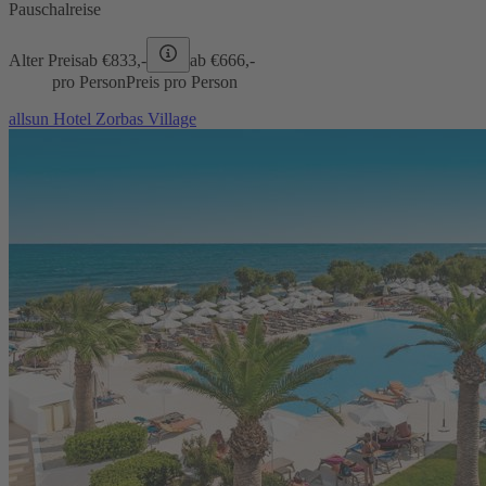
Pauschalreise
Alter Preis
ab €
833,-
ab €
666,-
pro Person
Preis pro Person
allsun Hotel Zorbas Village