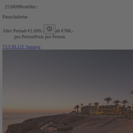
253009
Bestellnr.:
Pauschalreise
Alter Preis
ab €
1.099,-
ab €
788,-
pro Person
Preis pro Person
TUI BLUE Samaya