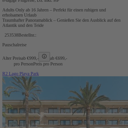
8-tägige Flugreise, DZ inkl. HP
Adults Only ab 16 Jahren – Perfekt für einen ruhigen und
erholsamen Urlaub
Traumhafter Panoramablick – Genießen Sie den Ausblick auf den
Atlantik und den Teide
253538
Bestellnr.:
Pauschalreise
Alter Preis
ab €
999,-
ab €
699,-
pro Person
Preis pro Person
R2 Lago Playa Park