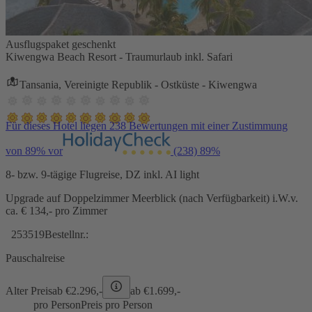
Ausflugspaket geschenkt
Kiwengwa Beach Resort - Traumurlaub inkl. Safari
Tansania, Vereinigte Republik - Ostküste - Kiwengwa
Für dieses Hotel liegen 238 Bewertungen mit einer Zustimmung
von 89% vor
(238)
89%
8- bzw. 9-tägige Flugreise, DZ inkl. AI light
Upgrade auf Doppelzimmer Meerblick (nach Verfügbarkeit) i.W.v.
ca. € 134,- pro Zimmer
253519
Bestellnr.:
Pauschalreise
Alter Preis
ab €
2.296,-
ab €
1.699,-
pro Person
Preis pro Person