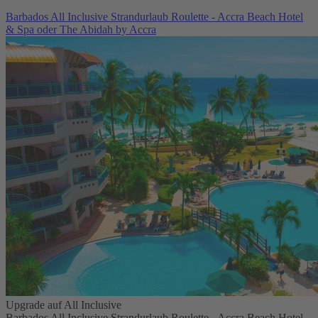
Barbados All Inclusive Strandurlaub Roulette - Accra Beach Hotel
& Spa oder The Abidah by Accra
Upgrade auf All Inclusive
Barbados All Inclusive Strandurlaub Roulette - Accra Beach Hotel