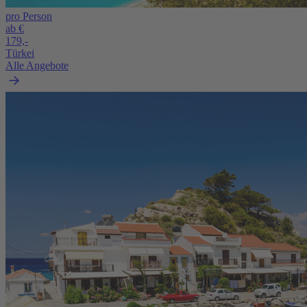
pro Person
ab €
179,-
Türkei
Alle Angebote