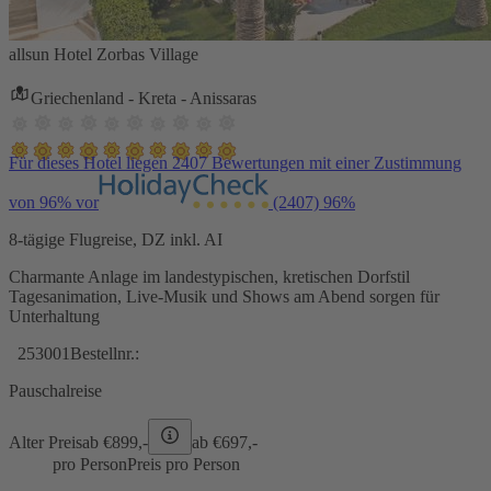
allsun Hotel Zorbas Village
Griechenland - Kreta - Anissaras
Für dieses Hotel liegen 2407 Bewertungen mit einer Zustimmung
von 96% vor
(2407)
96%
8-tägige Flugreise, DZ inkl. AI
Charmante Anlage im landestypischen, kretischen Dorfstil
Tagesanimation, Live-Musik und Shows am Abend sorgen für
Unterhaltung
253001
Bestellnr.:
Pauschalreise
Alter Preis
ab €
899,-
ab €
697,-
pro Person
Preis pro Person