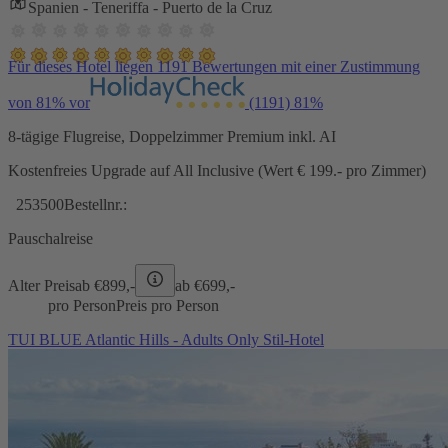
Spanien - Teneriffa - Puerto de la Cruz
Für dieses Hotel liegen 1191 Bewertungen mit einer Zustimmung
von 81% vor
(1191)
81%
8-tägige Flugreise, Doppelzimmer Premium inkl. AI
Kostenfreies Upgrade auf All Inclusive (Wert € 199.- pro Zimmer)
253500
Bestellnr.:
Pauschalreise
Alter Preis
ab €
899,-
ab €
699,-
pro Person
Preis pro Person
TUI BLUE Atlantic Hills - Adults Only Stil-Hotel