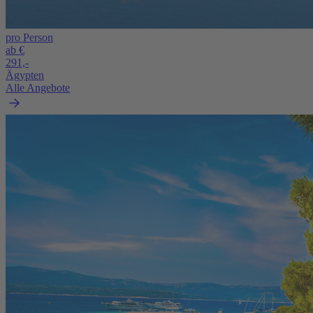
pro Person
ab €
291,-
Ägypten
Alle Angebote