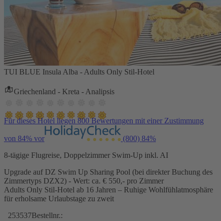
TUI BLUE Insula Alba - Adults Only Stil-Hotel
Griechenland - Kreta - Analipsis
Für dieses Hotel liegen 800 Bewertungen mit einer Zustimmung
von 84% vor
(800)
84%
8-tägige Flugreise, Doppelzimmer Swim-Up inkl. AI
Upgrade auf DZ Swim Up Sharing Pool (bei direkter Buchung des
Zimmertyps DZX2) - Wert: ca. € 550,- pro Zimmer
Adults Only Stil-Hotel ab 16 Jahren – Ruhige Wohlfühlatmosphäre
für erholsame Urlaubstage zu zweit
253537
Bestellnr.: