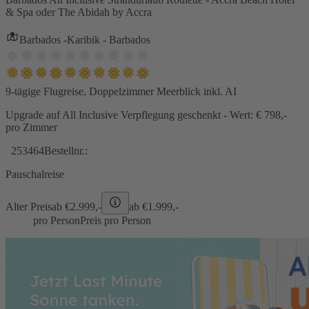
& Spa oder The Abidah by Accra
Barbados -Karibik - Barbados
9-tägige Flugreise, Doppelzimmer Meerblick inkl. AI
Upgrade auf All Inclusive Verpflegung geschenkt - Wert: € 798,-
pro Zimmer
253464
Bestellnr.:
Pauschalreise
Alter Preis
ab €
2.999,-
ab €
1.999,-
pro Person
Preis pro Person