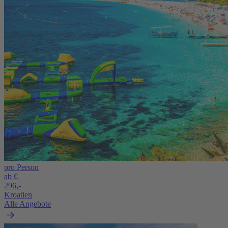
pro Person
ab €
296,-
Kroatien
Alle Angebote