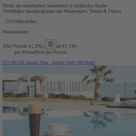
Direkt am traumhaften Sandstrand in idyllischer Bucht
Vielfältiges Sportprogramm mit Wassersport, Tennis & Fitness
253539
Bestellnr.:
Pauschalreise
Alter Preis
ab €
1.299,-
ab €
1.199,-
pro Person
Preis pro Person
TUI BLUE Insula Alba - Adults Only Stil-Hotel