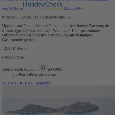
von 89% vor
(2350)
89%
8-tägige Flugreise, DZ Gartenseite inkl. AI
Upgrade auf Doppelzimmer Gartenblick (bei direkter Buchung des
Zimmertyps DZ Gartenblick) - Wert: ca. € 150,- pro Zimmer
Umfangreiche All Inclusive Verpflegung mit vielfältiger
Gastronomie genießen
253514
Bestellnr.:
Pauschalreise
Alter Preis
ab €
1.333,-
ab €
999,-
pro Person
Preis pro Person
TUI MAGIC LIFE Sarigerme