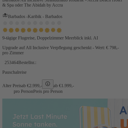
& Spa oder The Abidah by Accra
Barbados -Karibik - Barbados
9-tägige Flugreise, Doppelzimmer Meerblick inkl. AI
Upgrade auf All Inclusive Verpflegung geschenkt - Wert: € 798,-
pro Zimmer
253464
Bestellnr.:
Pauschalreise
Alter Preis
ab €
2.999,-
ab €
1.999,-
pro Person
Preis pro Person