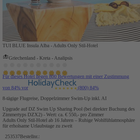
TUI BLUE Insula Alba - Adults Only Stil-Hotel
Griechenland - Kreta - Analipsis
Für dieses Hotel liegen 800 Bewertungen mit einer Zustimmung
von 84% vor
(800)
84%
8-tägige Flugreise, Doppelzimmer Swim-Up inkl. AI
Upgrade auf DZ Swim Up Sharing Pool (bei direkter Buchung des
Zimmertyps DZX2) - Wert: ca. € 550,- pro Zimmer
Adults Only Stil-Hotel ab 16 Jahren – Ruhige Wohlfühlatmosphäre
für erholsame Urlaubstage zu zweit
253537
Bestellnr.: