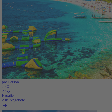
pro Person
ab €
275,-
Kroatien
Alle Angebote