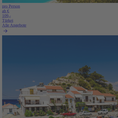
pro Person
ab €
109,-
Türkei
Alle Angebote