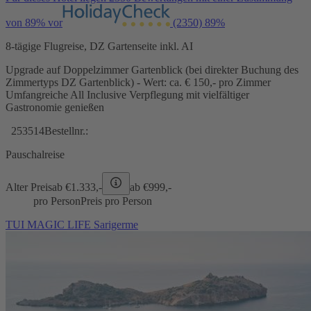
von 89% vor
(2350)
89%
8-tägige Flugreise, DZ Gartenseite inkl. AI
Upgrade auf Doppelzimmer Gartenblick (bei direkter Buchung des
Zimmertyps DZ Gartenblick) - Wert: ca. € 150,- pro Zimmer
Umfangreiche All Inclusive Verpflegung mit vielfältiger
Gastronomie genießen
253514
Bestellnr.:
Pauschalreise
Alter Preis
ab €
1.333,-
ab €
999,-
pro Person
Preis pro Person
TUI MAGIC LIFE Sarigerme