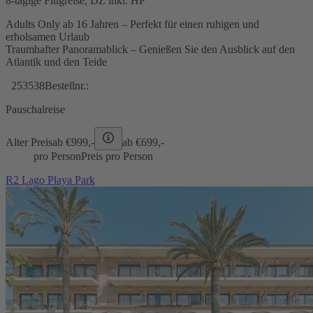
8-tägige Flugreise, DZ inkl. HP
Adults Only ab 16 Jahren – Perfekt für einen ruhigen und
erholsamen Urlaub
Traumhafter Panoramablick – Genießen Sie den Ausblick auf den
Atlantik und den Teide
253538
Bestellnr.:
Pauschalreise
Alter Preis
ab €
999,-
ab €
699,-
pro Person
Preis pro Person
R2 Lago Playa Park