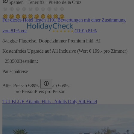
Spanien - Teneriffa - Puerto de la Cruz
Für dieses Hotel liegen 1191 Bewertungen mit einer Zustimmung
von 81% vor
(1191)
81%
8-tägige Flugreise, Doppelzimmer Premium inkl. AI
Kostenfreies Upgrade auf All Inclusive (Wert € 199.- pro Zimmer)
253500
Bestellnr.:
Pauschalreise
Alter Preis
ab €
899,-
ab €
699,-
pro Person
Preis pro Person
TUI BLUE Atlantic Hills - Adults Only Stil-Hotel