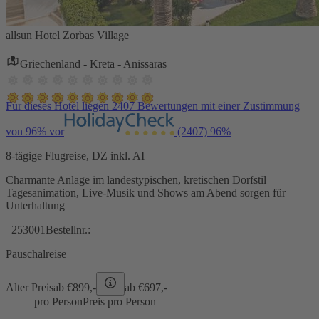
allsun Hotel Zorbas Village
Griechenland - Kreta - Anissaras
Für dieses Hotel liegen 2407 Bewertungen mit einer Zustimmung
von 96% vor
(2407)
96%
8-tägige Flugreise, DZ inkl. AI
Charmante Anlage im landestypischen, kretischen Dorfstil
Tagesanimation, Live-Musik und Shows am Abend sorgen für
Unterhaltung
253001
Bestellnr.:
Pauschalreise
Alter Preis
ab €
899,-
ab €
697,-
pro Person
Preis pro Person