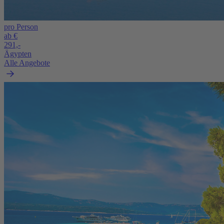
pro Person
ab €
291,-
Ägypten
Alle Angebote