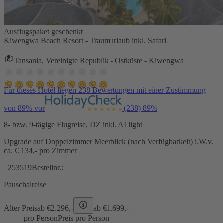
Ausflugspaket geschenkt
Kiwengwa Beach Resort - Traumurlaub inkl. Safari
Tansania, Vereinigte Republik - Ostküste - Kiwengwa
Für dieses Hotel liegen 238 Bewertungen mit einer Zustimmung
von 89% vor
(238)
89%
8- bzw. 9-tägige Flugreise, DZ inkl. AI light
Upgrade auf Doppelzimmer Meerblick (nach Verfügbarkeit) i.W.v.
ca. € 134,- pro Zimmer
253519
Bestellnr.:
Pauschalreise
Alter Preis
ab €
2.296,-
ab €
1.699,-
pro Person
Preis pro Person