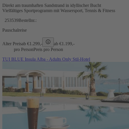
Direkt am traumhaften Sandstrand in idyllischer Bucht
Vielfältiges Sportprogramm mit Wassersport, Tennis & Fitness
253539
Bestellnr.:
Pauschalreise
Alter Preis
ab €
1.299,-
ab €
1.199,-
pro Person
Preis pro Person
TUI BLUE Insula Alba - Adults Only Stil-Hotel