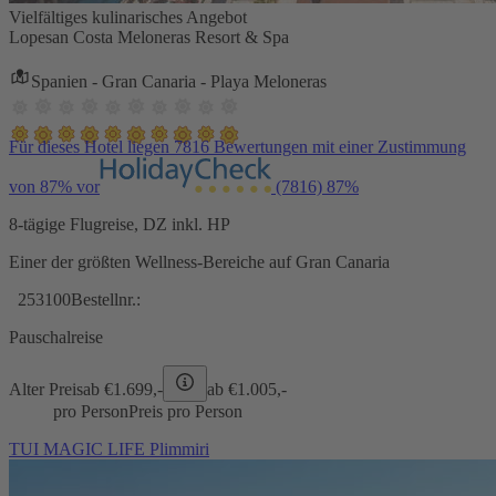
Vielfältiges kulinarisches Angebot
Lopesan Costa Meloneras Resort & Spa
Spanien - Gran Canaria - Playa Meloneras
Für dieses Hotel liegen 7816 Bewertungen mit einer Zustimmung
von 87% vor
(7816)
87%
8-tägige Flugreise, DZ inkl. HP
Einer der größten Wellness-Bereiche auf Gran Canaria
253100
Bestellnr.:
Pauschalreise
Alter Preis
ab €
1.699,-
ab €
1.005,-
pro Person
Preis pro Person
TUI MAGIC LIFE Plimmiri