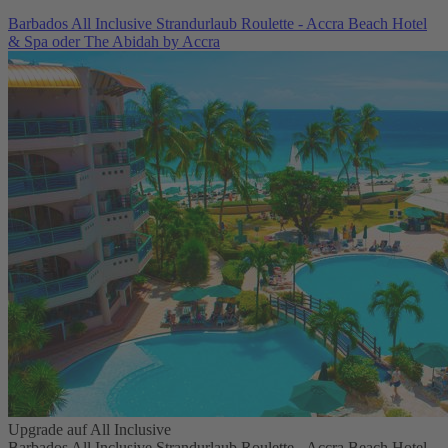
Barbados All Inclusive Strandurlaub Roulette - Accra Beach Hotel
& Spa oder The Abidah by Accra
Upgrade auf All Inclusive
Barbados All Inclusive Strandurlaub Roulette - Accra Beach Hotel