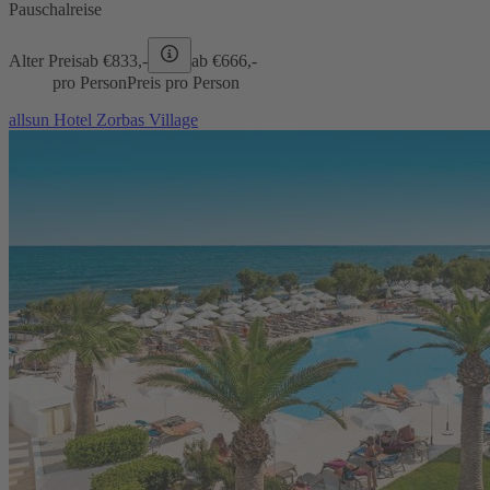
Pauschalreise
Alter Preis
ab €
833,-
ab €
666,-
pro Person
Preis pro Person
allsun Hotel Zorbas Village