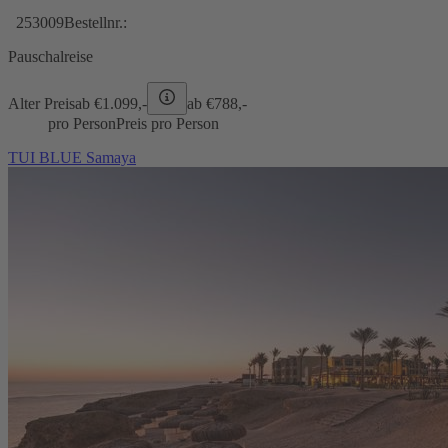
253009
Bestellnr.:
Pauschalreise
Alter Preis
ab €
1.099,-
ab €
788,-
pro Person
Preis pro Person
TUI BLUE Samaya