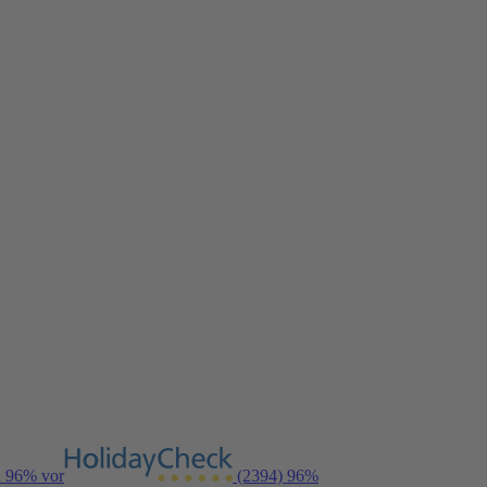
n 96% vor
(2394)
96%