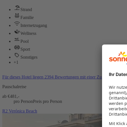
Strand
Familie
Internetzugang
Wellness
Pool
Sport
Sonstiges
+1
Für dieses Hotel liegen 2394 Bewertungen mit einer Zustimmung vo
Pauschalreise
ab €
481,-
pro Person
Preis pro Person
R2 Verónica Beach