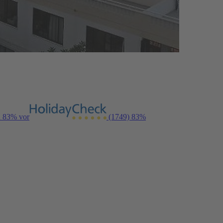
n 83% vor
(1749)
83%