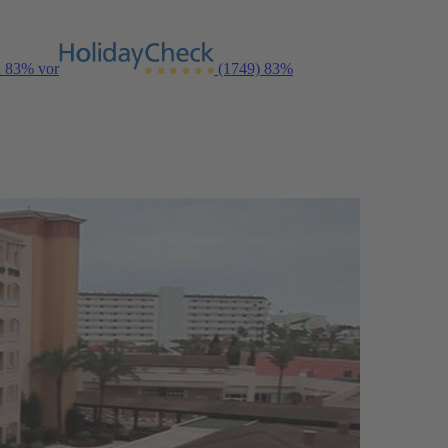
n 83% vor
(1749)
83%