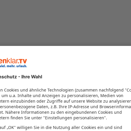
n 96% vor
(2394)
96%