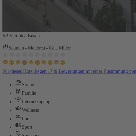
R2 Verónica Beach
Spanien - Mallorca - Cala Millor
Für dieses Hotel liegen 1749 Bewertungen mit einer Zustimmung vo
Strand
Familie
Internetzugang
Wellness
Pool
Sport
Sonstiges