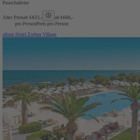
Pauschalreise
Alter Preis
ab €
833,-
ab €
666,-
pro Person
Preis pro Person
allsun Hotel Zorbas Village