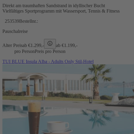
Direkt am traumhaften Sandstrand in idyllischer Bucht
Vielfältiges Sportprogramm mit Wassersport, Tennis & Fitness
253539
Bestellnr.:
Pauschalreise
Alter Preis
ab €
1.299,-
ab €
1.199,-
pro Person
Preis pro Person
TUI BLUE Insula Alba - Adults Only Stil-Hotel