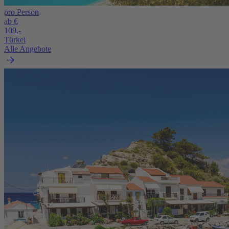
pro Person
ab €
109,-
Türkei
Alle Angebote