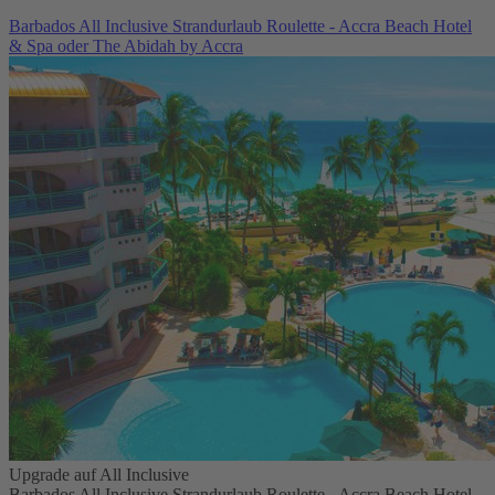
Barbados All Inclusive Strandurlaub Roulette - Accra Beach Hotel
& Spa oder The Abidah by Accra
Upgrade auf All Inclusive
Barbados All Inclusive Strandurlaub Roulette - Accra Beach Hotel