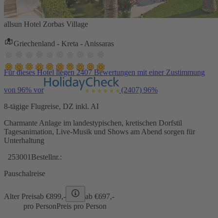
allsun Hotel Zorbas Village
Griechenland - Kreta - Anissaras
Für dieses Hotel liegen 2407 Bewertungen mit einer Zustimmung
von 96% vor
(2407)
96%
8-tägige Flugreise, DZ inkl. AI
Charmante Anlage im landestypischen, kretischen Dorfstil
Tagesanimation, Live-Musik und Shows am Abend sorgen für
Unterhaltung
253001
Bestellnr.:
Pauschalreise
Alter Preis
ab €
899,-
ab €
697,-
pro Person
Preis pro Person