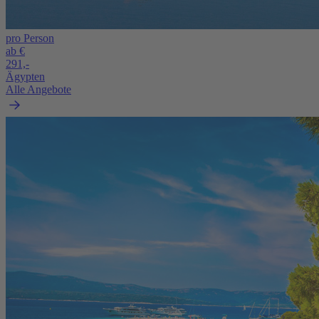
pro Person
ab €
291,-
Ägypten
Alle Angebote