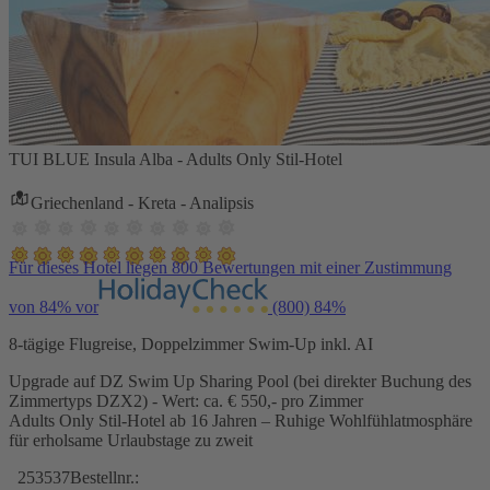
TUI BLUE Insula Alba - Adults Only Stil-Hotel
Griechenland - Kreta - Analipsis
Für dieses Hotel liegen 800 Bewertungen mit einer Zustimmung
von 84% vor
(800)
84%
8-tägige Flugreise, Doppelzimmer Swim-Up inkl. AI
Upgrade auf DZ Swim Up Sharing Pool (bei direkter Buchung des
Zimmertyps DZX2) - Wert: ca. € 550,- pro Zimmer
Adults Only Stil-Hotel ab 16 Jahren – Ruhige Wohlfühlatmosphäre
für erholsame Urlaubstage zu zweit
253537
Bestellnr.: