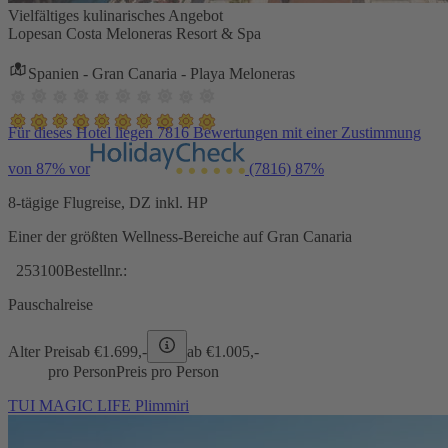
Vielfältiges kulinarisches Angebot
Lopesan Costa Meloneras Resort & Spa
Spanien - Gran Canaria - Playa Meloneras
Für dieses Hotel liegen 7816 Bewertungen mit einer Zustimmung
von 87% vor
(7816)
87%
8-tägige Flugreise, DZ inkl. HP
Einer der größten Wellness-Bereiche auf Gran Canaria
253100
Bestellnr.:
Pauschalreise
Alter Preis
ab €
1.699,-
ab €
1.005,-
pro Person
Preis pro Person
TUI MAGIC LIFE Plimmiri