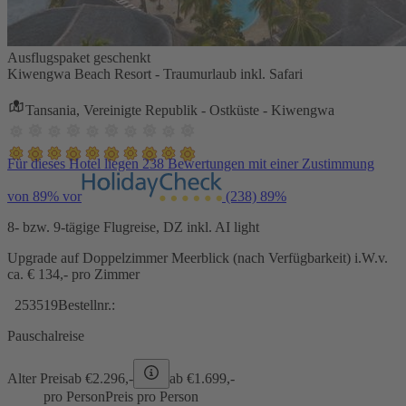
Ausflugspaket geschenkt
Kiwengwa Beach Resort - Traumurlaub inkl. Safari
Tansania, Vereinigte Republik - Ostküste - Kiwengwa
Für dieses Hotel liegen 238 Bewertungen mit einer Zustimmung
von 89% vor
(238)
89%
8- bzw. 9-tägige Flugreise, DZ inkl. AI light
Upgrade auf Doppelzimmer Meerblick (nach Verfügbarkeit) i.W.v.
ca. € 134,- pro Zimmer
253519
Bestellnr.:
Pauschalreise
Alter Preis
ab €
2.296,-
ab €
1.699,-
pro Person
Preis pro Person