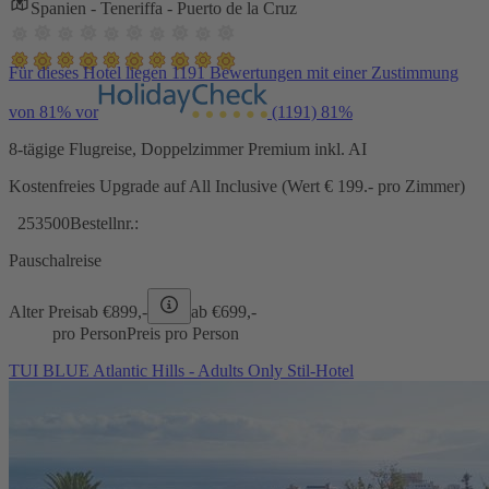
Spanien - Teneriffa - Puerto de la Cruz
Für dieses Hotel liegen 1191 Bewertungen mit einer Zustimmung
von 81% vor
(1191)
81%
8-tägige Flugreise, Doppelzimmer Premium inkl. AI
Kostenfreies Upgrade auf All Inclusive (Wert € 199.- pro Zimmer)
253500
Bestellnr.:
Pauschalreise
Alter Preis
ab €
899,-
ab €
699,-
pro Person
Preis pro Person
TUI BLUE Atlantic Hills - Adults Only Stil-Hotel