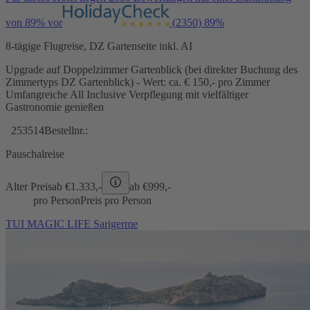
von 89% vor
(2350)
89%
8-tägige Flugreise, DZ Gartenseite inkl. AI
Upgrade auf Doppelzimmer Gartenblick (bei direkter Buchung des
Zimmertyps DZ Gartenblick) - Wert: ca. € 150,- pro Zimmer
Umfangreiche All Inclusive Verpflegung mit vielfältiger
Gastronomie genießen
253514
Bestellnr.:
Pauschalreise
Alter Preis
ab €
1.333,-
ab €
999,-
pro Person
Preis pro Person
TUI MAGIC LIFE Sarigerme