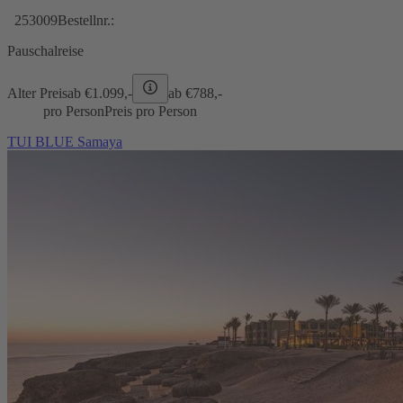
253009
Bestellnr.:
Pauschalreise
Alter Preis
ab €
1.099,-
ab €
788,-
pro Person
Preis pro Person
TUI BLUE Samaya