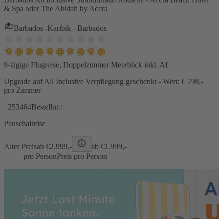
& Spa oder The Abidah by Accra
Barbados -Karibik - Barbados
9-tägige Flugreise, Doppelzimmer Meerblick inkl. AI
Upgrade auf All Inclusive Verpflegung geschenkt - Wert: € 798,-
pro Zimmer
253464
Bestellnr.:
Pauschalreise
Alter Preis
ab €
2.999,-
ab €
1.999,-
pro Person
Preis pro Person