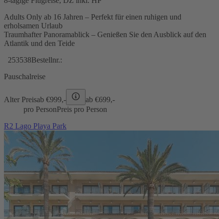
8-tägige Flugreise, DZ inkl. HP
Adults Only ab 16 Jahren – Perfekt für einen ruhigen und
erholsamen Urlaub
Traumhafter Panoramablick – Genießen Sie den Ausblick auf den
Atlantik und den Teide
253538
Bestellnr.:
Pauschalreise
Alter Preis
ab €
999,-
ab €
699,-
pro Person
Preis pro Person
R2 Lago Playa Park