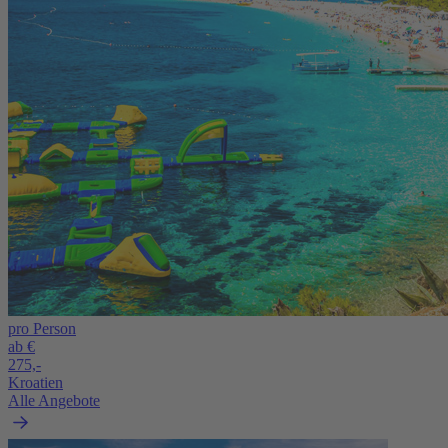
pro Person
ab €
275,-
Kroatien
Alle Angebote