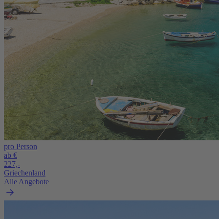
pro Person
ab €
227,-
Griechenland
Alle Angebote