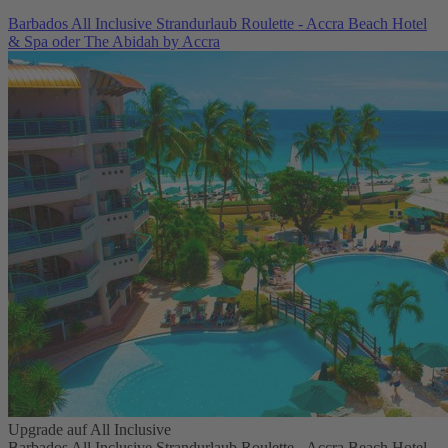
Barbados All Inclusive Strandurlaub Roulette - Accra Beach Hotel
& Spa oder The Abidah by Accra
Upgrade auf All Inclusive
Barbados All Inclusive Strandurlaub Roulette - Accra Beach Hotel