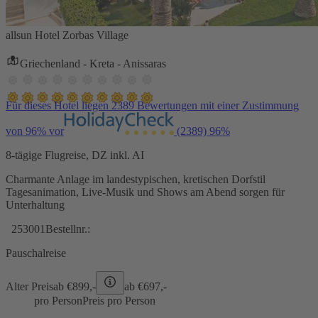
allsun Hotel Zorbas Village
Griechenland - Kreta - Anissaras
Für dieses Hotel liegen 2389 Bewertungen mit einer Zustimmung
von 96% vor
(2389)
96%
8-tägige Flugreise, DZ inkl. AI
Charmante Anlage im landestypischen, kretischen Dorfstil
Tagesanimation, Live-Musik und Shows am Abend sorgen für
Unterhaltung
253001
Bestellnr.:
Pauschalreise
Alter Preis
ab €
899,-
ab €
697,-
pro Person
Preis pro Person