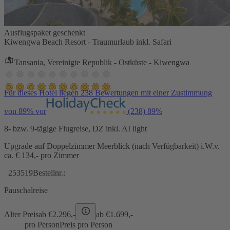
Ausflugspaket geschenkt
Kiwengwa Beach Resort - Traumurlaub inkl. Safari
Tansania, Vereinigte Republik - Ostküste - Kiwengwa
Für dieses Hotel liegen 238 Bewertungen mit einer Zustimmung
von 89% vor
(238)
89%
8- bzw. 9-tägige Flugreise, DZ inkl. AI light
Upgrade auf Doppelzimmer Meerblick (nach Verfügbarkeit) i.W.v.
ca. € 134,- pro Zimmer
253519
Bestellnr.:
Pauschalreise
Alter Preis
ab €
2.296,-
ab €
1.699,-
pro Person
Preis pro Person