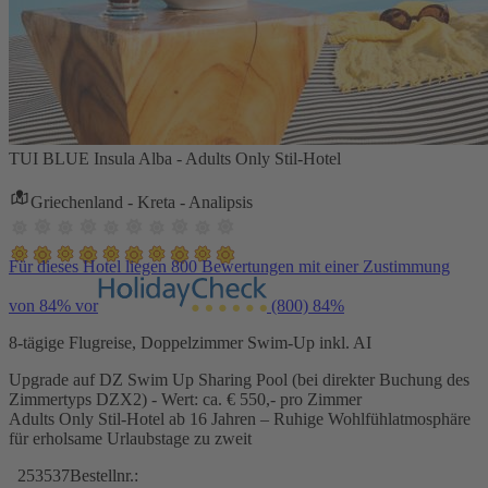
TUI BLUE Insula Alba - Adults Only Stil-Hotel
Griechenland - Kreta - Analipsis
Für dieses Hotel liegen 800 Bewertungen mit einer Zustimmung
von 84% vor
(800)
84%
8-tägige Flugreise, Doppelzimmer Swim-Up inkl. AI
Upgrade auf DZ Swim Up Sharing Pool (bei direkter Buchung des
Zimmertyps DZX2) - Wert: ca. € 550,- pro Zimmer
Adults Only Stil-Hotel ab 16 Jahren – Ruhige Wohlfühlatmosphäre
für erholsame Urlaubstage zu zweit
253537
Bestellnr.: