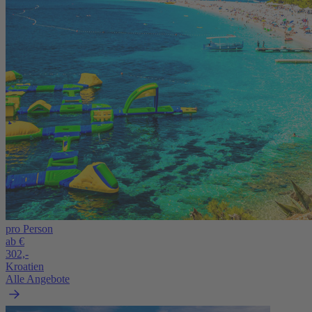
pro Person
ab €
302,-
Kroatien
Alle Angebote