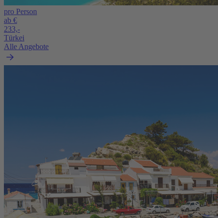
pro Person
ab €
233,-
Türkei
Alle Angebote