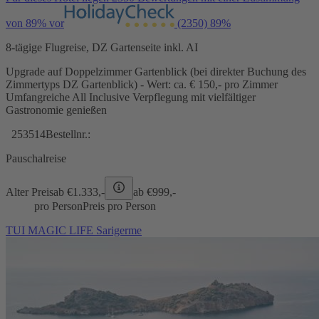
von 89% vor
(2350)
89%
8-tägige Flugreise, DZ Gartenseite inkl. AI
Upgrade auf Doppelzimmer Gartenblick (bei direkter Buchung des
Zimmertyps DZ Gartenblick) - Wert: ca. € 150,- pro Zimmer
Umfangreiche All Inclusive Verpflegung mit vielfältiger
Gastronomie genießen
253514
Bestellnr.:
Pauschalreise
Alter Preis
ab €
1.333,-
ab €
999,-
pro Person
Preis pro Person
TUI MAGIC LIFE Sarigerme