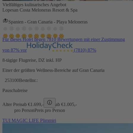
Vielfältiges kulinarisches Angebot
Lopesan Costa Meloneras Resort & Spa
Spanien - Gran Canaria - Playa Meloneras
Für dieses Hotel liegen 7810 Bewertungen mit einer Zustimmung
von 87% vor
(7810)
87%
8-tägige Flugreise, DZ inkl. HP
Einer der größten Wellness-Bereiche auf Gran Canaria
253100
Bestellnr.:
Pauschalreise
Alter Preis
ab €
1.699,-
ab €
1.005,-
pro Person
Preis pro Person
TUI MAGIC LIFE Plimmiri