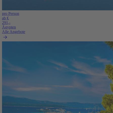
pro Person
ab €
291,-
Ägypten
Alle Angebote