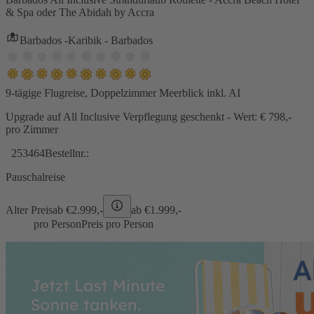
& Spa oder The Abidah by Accra
Barbados -Karibik - Barbados
9-tägige Flugreise, Doppelzimmer Meerblick inkl. AI
Upgrade auf All Inclusive Verpflegung geschenkt - Wert: € 798,-
pro Zimmer
253464
Bestellnr.:
Pauschalreise
Alter Preis
ab €
2.999,-
ab €
1.999,-
pro Person
Preis pro Person