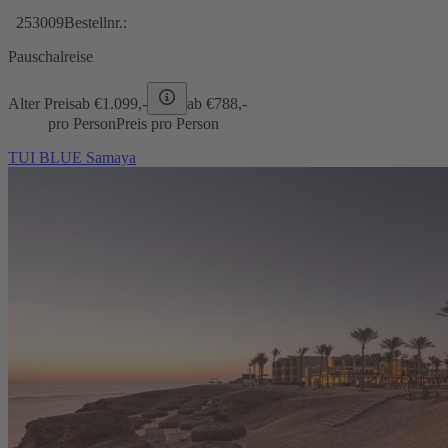
253009
Bestellnr.:
Pauschalreise
Alter Preis
ab €
1.099,-
ab €
788,-
pro Person
Preis pro Person
TUI BLUE Samaya