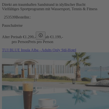
Direkt am traumhaften Sandstrand in idyllischer Bucht
Vielfältiges Sportprogramm mit Wassersport, Tennis & Fitness
253539
Bestellnr.:
Pauschalreise
Alter Preis
ab €
1.299,-
ab €
1.199,-
pro Person
Preis pro Person
TUI BLUE Insula Alba - Adults Only Stil-Hotel