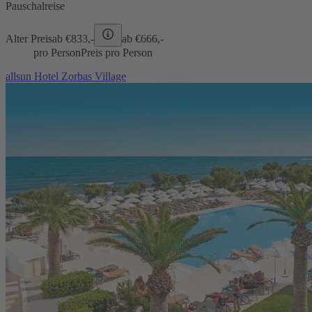
Pauschalreise
Alter Preis
ab €
833,-
ab €
666,-
pro Person
Preis pro Person
allsun Hotel Zorbas Village