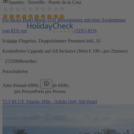
Spanien - Teneriffa - Puerto de la Cruz
Für dieses Hotel liegen 1191 Bewertungen mit einer Zustimmung
von 81% vor
(1191)
81%
8-tägige Flugreise, Doppelzimmer Premium inkl. AI
Kostenfreies Upgrade auf All Inclusive (Wert € 199.- pro Zimmer)
253500
Bestellnr.:
Pauschalreise
Alter Preis
ab €
899,-
ab €
699,-
pro Person
Preis pro Person
TUI BLUE Atlantic Hills - Adults Only Stil-Hotel