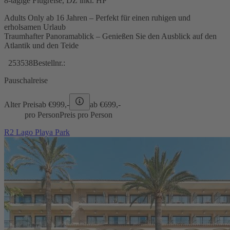
8-tägige Flugreise, DZ inkl. HP
Adults Only ab 16 Jahren – Perfekt für einen ruhigen und
erholsamen Urlaub
Traumhafter Panoramablick – Genießen Sie den Ausblick auf den
Atlantik und den Teide
253538
Bestellnr.:
Pauschalreise
Alter Preis
ab €
999,-
ab €
699,-
pro Person
Preis pro Person
R2 Lago Playa Park