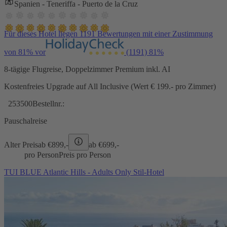
Spanien - Teneriffa - Puerto de la Cruz
Für dieses Hotel liegen 1191 Bewertungen mit einer Zustimmung
von 81% vor
(1191)
81%
8-tägige Flugreise, Doppelzimmer Premium inkl. AI
Kostenfreies Upgrade auf All Inclusive (Wert € 199.- pro Zimmer)
253500
Bestellnr.:
Pauschalreise
Alter Preis
ab €
899,-
ab €
699,-
pro Person
Preis pro Person
TUI BLUE Atlantic Hills - Adults Only Stil-Hotel