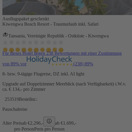
Ausflugspaket geschenkt
Kiwengwa Beach Resort - Traumurlaub inkl. Safari
Tansania, Vereinigte Republik - Ostküste - Kiwengwa
Für dieses Hotel liegen 238 Bewertungen mit einer Zustimmung
von 89% vor
(238)
89%
8- bzw. 9-tägige Flugreise, DZ inkl. AI light
Upgrade auf Doppelzimmer Meerblick (nach Verfügbarkeit) i.W.v.
ca. € 134,- pro Zimmer
253519
Bestellnr.:
Pauschalreise
Alter Preis
ab €
2.296,-
ab €
1.699,-
pro Person
Preis pro Person