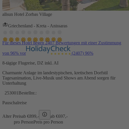
allsun Hotel Zorbas Village
Griechenland - Kreta - Anissaras
Für dieses Hotel liegen 2407 Bewertungen mit einer Zustimmung
von 96% vor
(2407)
96%
8-tägige Flugreise, DZ inkl. AI
Charmante Anlage im landestypischen, kretischen Dorfstil
Tagesanimation, Live-Musik und Shows am Abend sorgen für
Unterhaltung
253001
Bestellnr.:
Pauschalreise
Alter Preis
ab €
899,-
ab €
697,-
pro Person
Preis pro Person