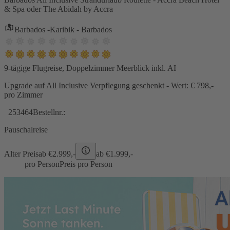
& Spa oder The Abidah by Accra
Barbados -Karibik - Barbados
9-tägige Flugreise, Doppelzimmer Meerblick inkl. AI
Upgrade auf All Inclusive Verpflegung geschenkt - Wert: € 798,-
pro Zimmer
253464
Bestellnr.:
Pauschalreise
Alter Preis
ab €
2.999,-
ab €
1.999,-
pro Person
Preis pro Person