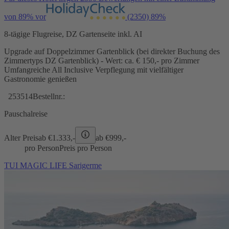
von 89% vor
(2350)
89%
8-tägige Flugreise, DZ Gartenseite inkl. AI
Upgrade auf Doppelzimmer Gartenblick (bei direkter Buchung des
Zimmertyps DZ Gartenblick) - Wert: ca. € 150,- pro Zimmer
Umfangreiche All Inclusive Verpflegung mit vielfältiger
Gastronomie genießen
253514
Bestellnr.:
Pauschalreise
Alter Preis
ab €
1.333,-
ab €
999,-
pro Person
Preis pro Person
TUI MAGIC LIFE Sarigerme