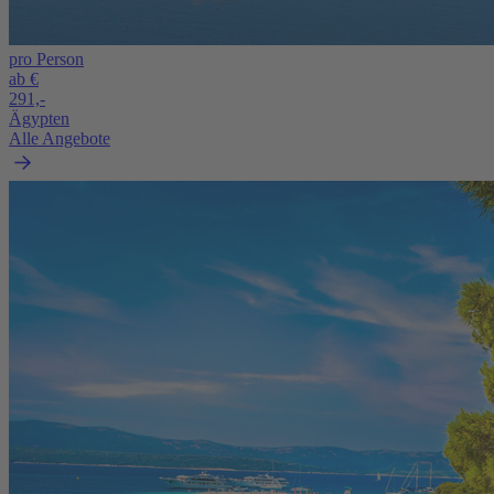
pro Person
ab €
291,-
Ägypten
Alle Angebote