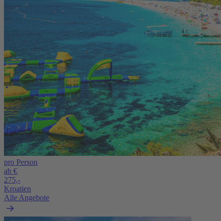
pro Person
ab €
275,-
Kroatien
Alle Angebote