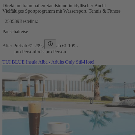
Direkt am traumhaften Sandstrand in idyllischer Bucht
Vielfältiges Sportprogramm mit Wassersport, Tennis & Fitness
253539
Bestellnr.:
Pauschalreise
Alter Preis
ab €
1.299,-
ab €
1.199,-
pro Person
Preis pro Person
TUI BLUE Insula Alba - Adults Only Stil-Hotel