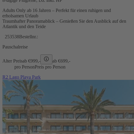
8-tägige Flugreise, DZ inkl. HP
Adults Only ab 16 Jahren – Perfekt für einen ruhigen und
erholsamen Urlaub
Traumhafter Panoramablick – Genießen Sie den Ausblick auf den
Atlantik und den Teide
253538
Bestellnr.:
Pauschalreise
Alter Preis
ab €
999,-
ab €
699,-
pro Person
Preis pro Person
R2 Lago Playa Park