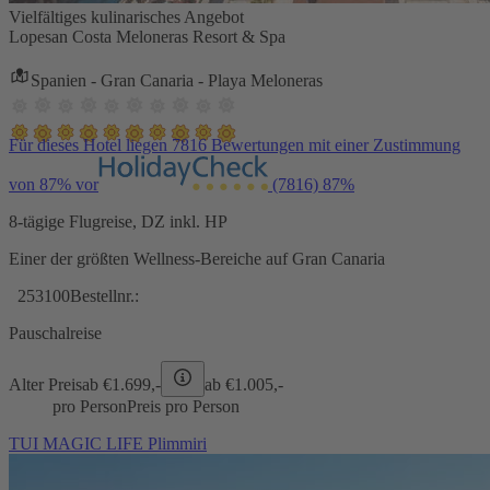
Vielfältiges kulinarisches Angebot
Lopesan Costa Meloneras Resort & Spa
Spanien - Gran Canaria - Playa Meloneras
Für dieses Hotel liegen 7816 Bewertungen mit einer Zustimmung
von 87% vor
(7816)
87%
8-tägige Flugreise, DZ inkl. HP
Einer der größten Wellness-Bereiche auf Gran Canaria
253100
Bestellnr.:
Pauschalreise
Alter Preis
ab €
1.699,-
ab €
1.005,-
pro Person
Preis pro Person
TUI MAGIC LIFE Plimmiri