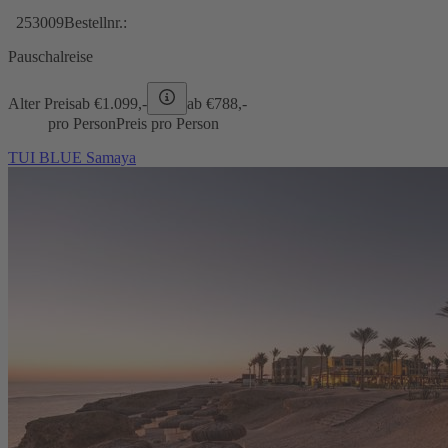
253009
Bestellnr.:
Pauschalreise
Alter Preis
ab €
1.099,-
ab €
788,-
pro Person
Preis pro Person
TUI BLUE Samaya