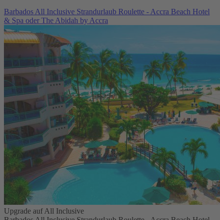
Barbados All Inclusive Strandurlaub Roulette - Accra Beach Hotel
& Spa oder The Abidah by Accra
Upgrade auf All Inclusive
Barbados All Inclusive Strandurlaub Roulette - Accra Beach Hotel