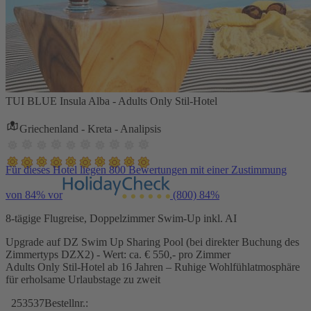
TUI BLUE Insula Alba - Adults Only Stil-Hotel
Griechenland - Kreta - Analipsis
Für dieses Hotel liegen 800 Bewertungen mit einer Zustimmung
von 84% vor
(800)
84%
8-tägige Flugreise, Doppelzimmer Swim-Up inkl. AI
Upgrade auf DZ Swim Up Sharing Pool (bei direkter Buchung des
Zimmertyps DZX2) - Wert: ca. € 550,- pro Zimmer
Adults Only Stil-Hotel ab 16 Jahren – Ruhige Wohlfühlatmosphäre
für erholsame Urlaubstage zu zweit
253537
Bestellnr.: