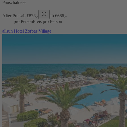
Pauschalreise
Alter Preis
ab €
833,-
ab €
666,-
pro Person
Preis pro Person
allsun Hotel Zorbas Village