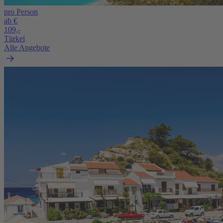
pro Person
ab €
109,-
Türkei
Alle Angebote