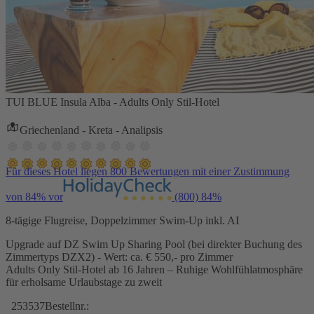
TUI BLUE Insula Alba - Adults Only Stil-Hotel
Griechenland - Kreta - Analipsis
Für dieses Hotel liegen 800 Bewertungen mit einer Zustimmung
von 84% vor
(800)
84%
8-tägige Flugreise, Doppelzimmer Swim-Up inkl. AI
Upgrade auf DZ Swim Up Sharing Pool (bei direkter Buchung des
Zimmertyps DZX2) - Wert: ca. € 550,- pro Zimmer
Adults Only Stil-Hotel ab 16 Jahren – Ruhige Wohlfühlatmosphäre
für erholsame Urlaubstage zu zweit
253537
Bestellnr.: