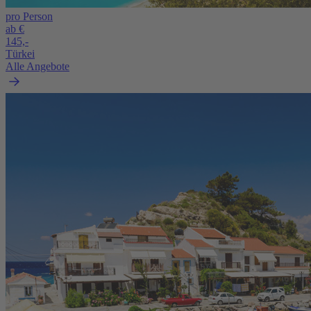
pro Person
ab €
145,-
Türkei
Alle Angebote