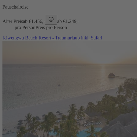
Pauschalreise
Alter Preis
ab €
1.456,-
ab €
1.249,-
pro Person
Preis pro Person
Kiwengwa Beach Resort - Traumurlaub inkl. Safari