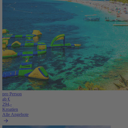
pro Person
ab €
294,-
Kroatien
Alle Angebote