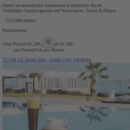
Direkt am traumhaften Sandstrand in idyllischer Bucht
Vielfältiges Sportprogramm mit Wassersport, Tennis & Fitness
253539
Bestellnr.:
Pauschalreise
Alter Preis
ab €
1.299,-
ab €
1.199,-
pro Person
Preis pro Person
TUI BLUE Insula Alba - Adults Only Stil-Hotel