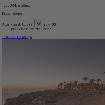
253009
Bestellnr.:
Pauschalreise
Alter Preis
ab €
1.099,-
ab €
788,-
pro Person
Preis pro Person
TUI BLUE Samaya