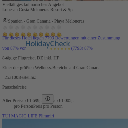
Vielfältiges kulinarisches Angebot
Lopesan Costa Meloneras Resort & Spa
Spanien - Gran Canaria - Playa Meloneras
Für dieses Hotel liegen 7793 Bewertungen mit einer Zustimmung
von 87% vor
(7793)
87%
8-tägige Flugreise, DZ inkl. HP
Einer der größten Wellness-Bereiche auf Gran Canaria
253100
Bestellnr.:
Pauschalreise
Alter Preis
ab €
1.699,-
ab €
1.005,-
pro Person
Preis pro Person
TUI MAGIC LIFE Plimmiri