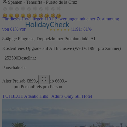
Spanien - Teneriffa - Puerto de la Cruz
Für dieses Hotel liegen 1191 Bewertungen mit einer Zustimmung
von 81% vor
(1191)
81%
8-tägige Flugreise, Doppelzimmer Premium inkl. AI
Kostenfreies Upgrade auf All Inclusive (Wert € 199.- pro Zimmer)
253500
Bestellnr.:
Pauschalreise
Alter Preis
ab €
899,-
ab €
699,-
pro Person
Preis pro Person
TUI BLUE Atlantic Hills - Adults Only Stil-Hotel