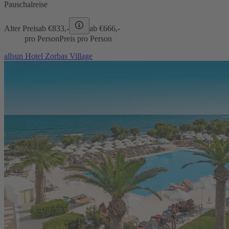
Pauschalreise
Alter Preis
ab €
833,-
ab €
666,-
pro Person
Preis pro Person
allsun Hotel Zorbas Village