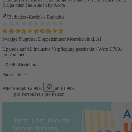
& Spa oder The Abidah by Accra
Barbados -Karibik - Barbados
9-tägige Flugreise, Doppelzimmer Meerblick inkl. AI
Upgrade auf All Inclusive Verpflegung geschenkt - Wert: € 798,-
pro Zimmer
253464
Bestellnr.:
Pauschalreise
Alter Preis
ab €
2.999,-
ab €
1.999,-
pro Person
Preis pro Person