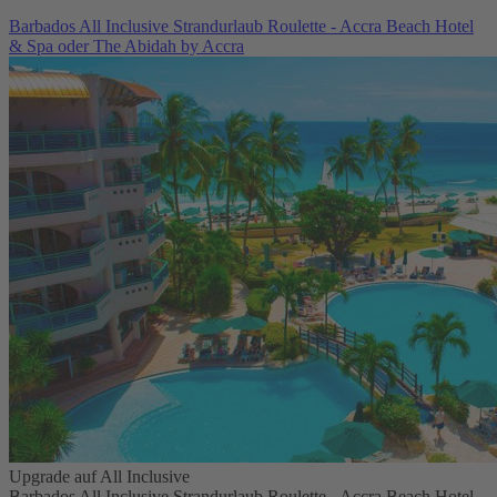
Barbados All Inclusive Strandurlaub Roulette - Accra Beach Hotel
& Spa oder The Abidah by Accra
Upgrade auf All Inclusive
Barbados All Inclusive Strandurlaub Roulette - Accra Beach Hotel