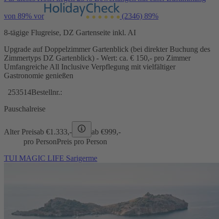
von 89% vor
(2346)
89%
8-tägige Flugreise, DZ Gartenseite inkl. AI
Upgrade auf Doppelzimmer Gartenblick (bei direkter Buchung des
Zimmertyps DZ Gartenblick) - Wert: ca. € 150,- pro Zimmer
Umfangreiche All Inclusive Verpflegung mit vielfältiger
Gastronomie genießen
253514
Bestellnr.:
Pauschalreise
Alter Preis
ab €
1.333,-
ab €
999,-
pro Person
Preis pro Person
TUI MAGIC LIFE Sarigerme