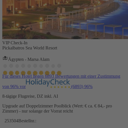
VIP Check-In
Pickalbatros Sea World Resort
Ägypten - Marsa Alam
Für dieses Hotel liegen 6893 Bewertungen mit einer Zustimmung
von 96% vor
(6893)
96%
8-tägige Flugreise, DZ inkl. AI
Upgrade auf Doppelzimmer Poolblick (Wert: € ca. € 84,- pro
Zimmer) - nur solange der Vorrat reicht
253504
Bestellnr.: