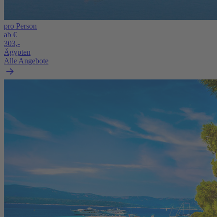
pro Person
ab €
303,-
Ägypten
Alle Angebote