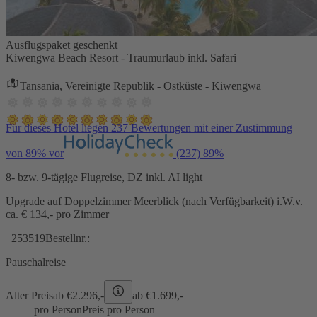
Ausflugspaket geschenkt
Kiwengwa Beach Resort - Traumurlaub inkl. Safari
Tansania, Vereinigte Republik - Ostküste - Kiwengwa
Für dieses Hotel liegen 237 Bewertungen mit einer Zustimmung
von 89% vor
(237)
89%
8- bzw. 9-tägige Flugreise, DZ inkl. AI light
Upgrade auf Doppelzimmer Meerblick (nach Verfügbarkeit) i.W.v.
ca. € 134,- pro Zimmer
253519
Bestellnr.:
Pauschalreise
Alter Preis
ab €
2.296,-
ab €
1.699,-
pro Person
Preis pro Person