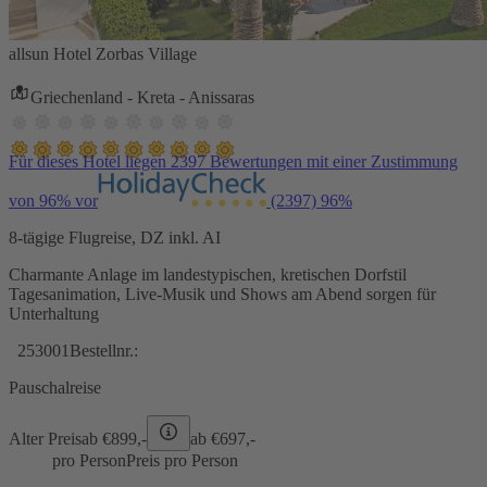
allsun Hotel Zorbas Village
Griechenland - Kreta - Anissaras
Für dieses Hotel liegen 2397 Bewertungen mit einer Zustimmung
von 96% vor
(2397)
96%
8-tägige Flugreise, DZ inkl. AI
Charmante Anlage im landestypischen, kretischen Dorfstil
Tagesanimation, Live-Musik und Shows am Abend sorgen für
Unterhaltung
253001
Bestellnr.:
Pauschalreise
Alter Preis
ab €
899,-
ab €
697,-
pro Person
Preis pro Person