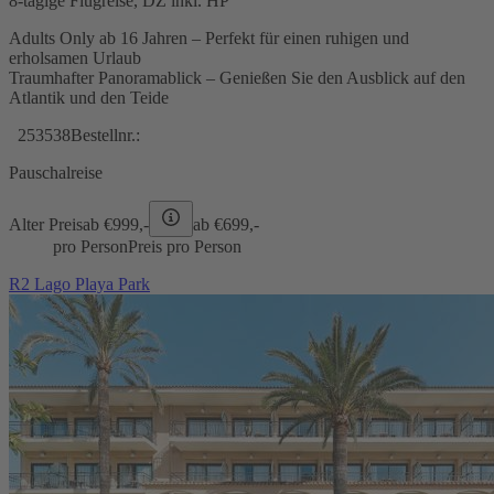
8-tägige Flugreise, DZ inkl. HP
Adults Only ab 16 Jahren – Perfekt für einen ruhigen und
erholsamen Urlaub
Traumhafter Panoramablick – Genießen Sie den Ausblick auf den
Atlantik und den Teide
253538
Bestellnr.:
Pauschalreise
Alter Preis
ab €
999,-
ab €
699,-
pro Person
Preis pro Person
R2 Lago Playa Park