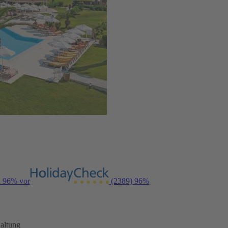
n 96% vor
(2389)
96%
altung