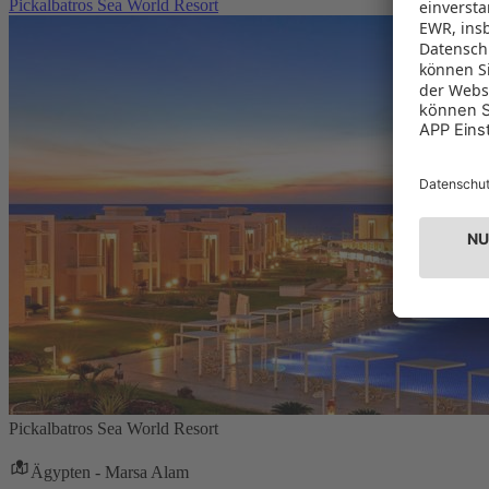
Pickalbatros Sea World Resort
Pickalbatros Sea World Resort
Ägypten - Marsa Alam