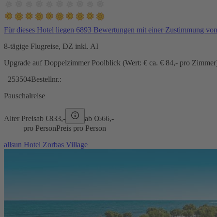
Für dieses Hotel liegen 6893 Bewertungen mit einer Zustimmung vo
8-tägige Flugreise, DZ inkl. AI
Upgrade auf Doppelzimmer Poolblick (Wert: € ca. € 84,- pro Zimmer) 
253504
Bestellnr.:
Pauschalreise
Alter Preis
ab €
833,-
ab €
666,-
pro Person
Preis pro Person
allsun Hotel Zorbas Village