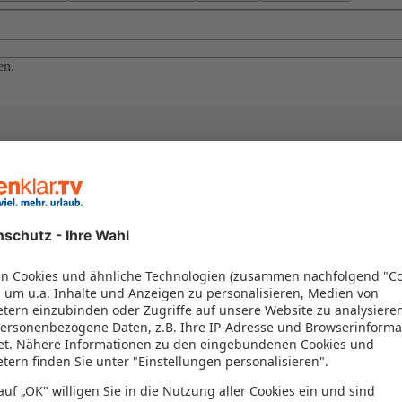
en.
el in einem Paket kombiniert werden – das spart Zeit und Geld. Nutzen 
en!