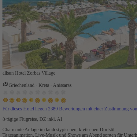
allsun Hotel Zorbas Village
Griechenland - Kreta - Anissaras
Für dieses Hotel liegen 2389 Bewertungen mit einer Zustimmung vo
8-tägige Flugreise, DZ inkl. AI
Charmante Anlage im landestypischen, kretischen Dorfstil
Tagesanimation, Live-Musik und Shows am Abend sorgen für Unterh