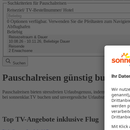
Suchkriterien für Pauschalreisen
Reiseziel/ TV-Bestellnummer/ Hotel
0 Optionen verfügbar. Verwenden Sie die Pfeiltasten zum Navigier
Abflughafen
Beliebig
Reisezeitraum & Dauer
10.08.26 - 10.11.26, Beliebige Dauer
Reisende
2 Erwachsene
Suchen
Pauschalreisen günstig buchen
Pauschalreisen bieten stressfreien Urlaubsgenuss, indem Flug und Hot
bei sonnenklar.TV buchen und unvergessliche Urlaubsmomente erleb
Top TV-Angebote inklusive Flug