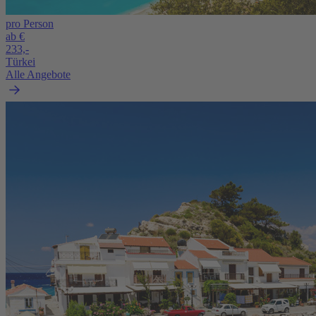
pro Person
ab €
233,-
Türkei
Alle Angebote