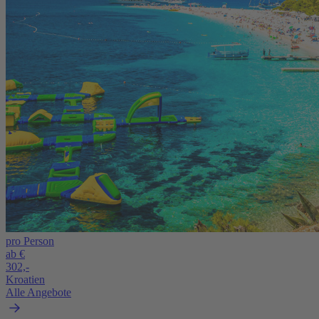
pro Person
ab €
302,-
Kroatien
Alle Angebote