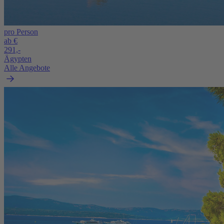
pro Person
ab €
291,-
Ägypten
Alle Angebote