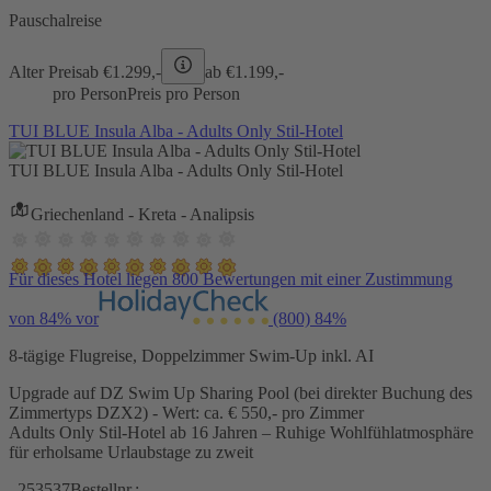
Pauschalreise
Alter Preis
ab €
1.299,-
ab €
1.199,-
pro Person
Preis pro Person
TUI BLUE Insula Alba - Adults Only Stil-Hotel
TUI BLUE Insula Alba - Adults Only Stil-Hotel
Griechenland - Kreta - Analipsis
Für dieses Hotel liegen 800 Bewertungen mit einer Zustimmung
von 84% vor
(800)
84%
8-tägige Flugreise, Doppelzimmer Swim-Up inkl. AI
Upgrade auf DZ Swim Up Sharing Pool (bei direkter Buchung des
Zimmertyps DZX2) - Wert: ca. € 550,- pro Zimmer
Adults Only Stil-Hotel ab 16 Jahren – Ruhige Wohlfühlatmosphäre
für erholsame Urlaubstage zu zweit
253537
Bestellnr.: