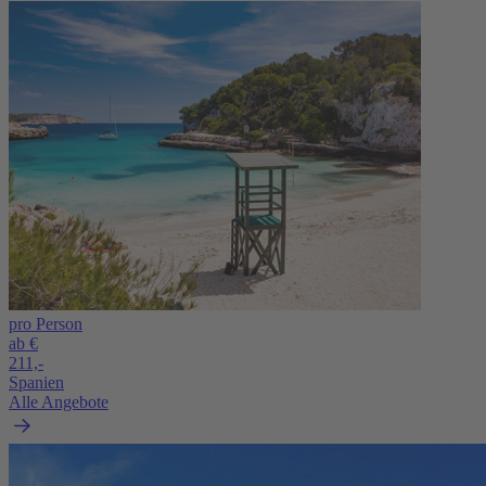
pro Person
ab €
211,-
Spanien
Alle Angebote