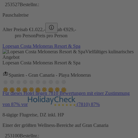
253527
Bestellnr.:
Pauschalreise
Alter Preis
ab €
1.022,-
ab €
929,-
pro Person
Preis pro Person
Lopesan Costa Meloneras Resort & Spa
Vielfältiges kulinarisches
Angebot
Lopesan Costa Meloneras Resort & Spa
Spanien - Gran Canaria - Playa Meloneras
Für dieses Hotel liegen 7810 Bewertungen mit einer Zustimmung
von 87% vor
(7810)
87%
8-tägige Flugreise, DZ inkl. HP
Einer der größten Wellness-Bereiche auf Gran Canaria
253100
Bestellnr.: