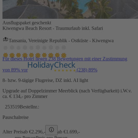
Ausflugspaket geschenkt
Kiwengwa Beach Resort - Traumurlaub inkl. Safari
Tansania, Vereinigte Republik - Ostküste - Kiwengwa
Für dieses Hotel liegen 238 Bewertungen mit einer Zustimmung
von 89% vor
(238)
89%
8- bzw. 9-tägige Flugreise, DZ inkl. AI light
Upgrade auf Doppelzimmer Meerblick (nach Verfügbarkeit) i.W.v.
ca. € 134,- pro Zimmer
253519
Bestellnr.:
Pauschalreise
Alter Preis
ab €
2.296,-
ab €
1.699,-
pro Person
Preis pro Person