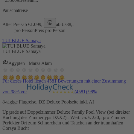
253009
Bestellnr.:
Pauschalreise
Alter Preis
ab €
1.099,-
ab €
788,-
pro Person
Preis pro Person
TUI BLUE Samaya
TUI BLUE Samaya
Ägypten - Marsa Alam
Für dieses Hotel liegen 4581 Bewertungen mit einer Zustimmung
von 98% vor
(4581)
98%
8-tägige Flugreise, DZ Deluxe Poolseite inkl. AI
Upgrade auf Doppelzimmer Deluxe Family Pool View (bei direkter
Buchung des Zimmertyps DZX2) - Wert: ca. € 220,- pro Zimmer
Perfekter Ort zum Schnorcheln und Tauchen an der traumhaften
Coraya Bucht