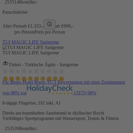
253514
Bestellnr.:
Pauschalreise
Alter Preis
ab €
1.333,-
ab €
999,-
pro Person
Preis pro Person
TUI MAGIC LIFE Sarigerme
TUI MAGIC LIFE Sarigerme
Türkei - Türkische Ägäis - Sarigerme
Für dieses Hotel liegen 3373 Bewertungen mit einer Zustimmung
von 98% vor
(3373)
98%
8-tägige Flugreise, DZ inkl. AI
Direkt am traumhaften Sandstrand in idyllischer Bucht
Vielfältiges Sportprogramm mit Wassersport, Tennis & Fitness
253539
Bestellnr.: