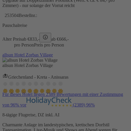
Upgrade auf Doppelzimmer Poolblick (Wert: € ca. € 84,- pro
Zimmer) - nur solange der Vorrat reicht
253504
Bestellnr.:
Pauschalreise
Alter Preis
ab €
833,-
ab €
666,-
pro Person
Preis pro Person
allsun Hotel Zorbas Village
allsun Hotel Zorbas Village
Griechenland - Kreta - Anissaras
Für dieses Hotel liegen 2389 Bewertungen mit einer Zustimmung
von 96% vor
(2389)
96%
8-tägige Flugreise, DZ inkl. AI
Charmante Anlage im landestypischen, kretischen Dorfstil
Tagesanimation, Live-Musik und Shows am Abend sorgen für