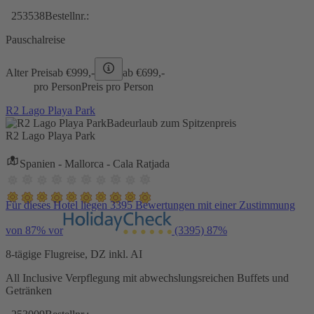
253538
Bestellnr.:
Pauschalreise
Alter Preis
ab €
999,-
ab €
699,-
pro Person
Preis pro Person
R2 Lago Playa Park
Badeurlaub zum Spitzenpreis
R2 Lago Playa Park
Spanien - Mallorca - Cala Ratjada
Für dieses Hotel liegen 3395 Bewertungen mit einer Zustimmung
von 87% vor
(3395)
87%
8-tägige Flugreise, DZ inkl. AI
All Inclusive Verpflegung mit abwechslungsreichen Buffets und
Getränken