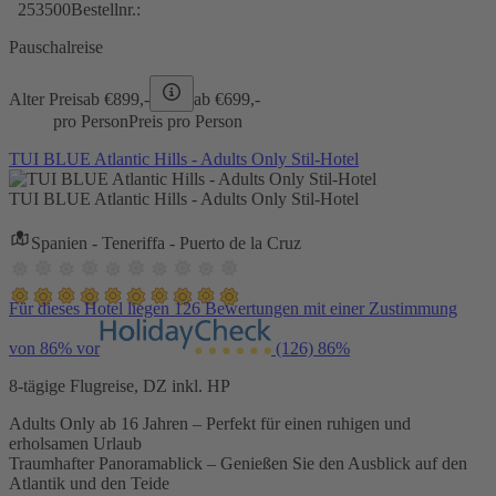
253500
Bestellnr.:
Pauschalreise
Alter Preis
ab €
899,-
ab €
699,-
pro Person
Preis pro Person
TUI BLUE Atlantic Hills - Adults Only Stil-Hotel
TUI BLUE Atlantic Hills - Adults Only Stil-Hotel
Spanien - Teneriffa - Puerto de la Cruz
Für dieses Hotel liegen 126 Bewertungen mit einer Zustimmung
von 86% vor
(126)
86%
8-tägige Flugreise, DZ inkl. HP
Adults Only ab 16 Jahren – Perfekt für einen ruhigen und
erholsamen Urlaub
Traumhafter Panoramablick – Genießen Sie den Ausblick auf den
Atlantik und den Teide