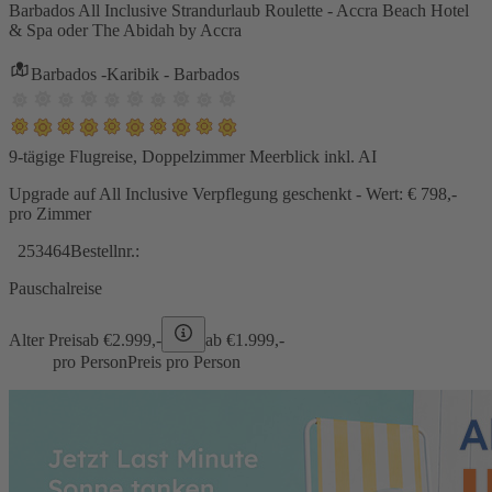
Barbados All Inclusive Strandurlaub Roulette - Accra Beach Hotel
& Spa oder The Abidah by Accra
Barbados -Karibik - Barbados
9-tägige Flugreise, Doppelzimmer Meerblick inkl. AI
Upgrade auf All Inclusive Verpflegung geschenkt - Wert: € 798,-
pro Zimmer
253464
Bestellnr.:
Pauschalreise
Alter Preis
ab €
2.999,-
ab €
1.999,-
pro Person
Preis pro Person