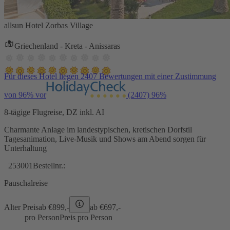
allsun Hotel Zorbas Village
Griechenland - Kreta - Anissaras
Für dieses Hotel liegen 2407 Bewertungen mit einer Zustimmung
von 96% vor
(2407)
96%
8-tägige Flugreise, DZ inkl. AI
Charmante Anlage im landestypischen, kretischen Dorfstil
Tagesanimation, Live-Musik und Shows am Abend sorgen für
Unterhaltung
253001
Bestellnr.:
Pauschalreise
Alter Preis
ab €
899,-
ab €
697,-
pro Person
Preis pro Person