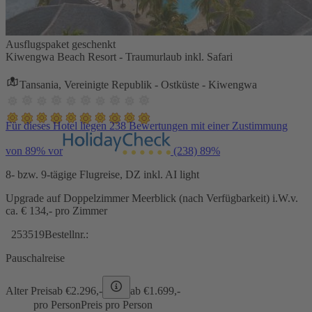
Ausflugspaket geschenkt
Kiwengwa Beach Resort - Traumurlaub inkl. Safari
Tansania, Vereinigte Republik - Ostküste - Kiwengwa
Für dieses Hotel liegen 238 Bewertungen mit einer Zustimmung
von 89% vor
(238)
89%
8- bzw. 9-tägige Flugreise, DZ inkl. AI light
Upgrade auf Doppelzimmer Meerblick (nach Verfügbarkeit) i.W.v.
ca. € 134,- pro Zimmer
253519
Bestellnr.:
Pauschalreise
Alter Preis
ab €
2.296,-
ab €
1.699,-
pro Person
Preis pro Person