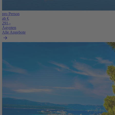
pro Person
ab €
291,-
Ägypten
Alle Angebote