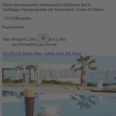
Direkt am traumhaften Sandstrand in idyllischer Bucht
Vielfältiges Sportprogramm mit Wassersport, Tennis & Fitness
253539
Bestellnr.:
Pauschalreise
Alter Preis
ab €
1.299,-
ab €
1.199,-
pro Person
Preis pro Person
TUI BLUE Insula Alba - Adults Only Stil-Hotel