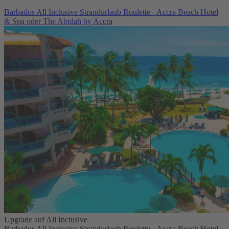
Barbados All Inclusive Strandurlaub Roulette - Accra Beach Hotel
& Spa oder The Abidah by Accra
Upgrade auf All Inclusive
Barbados All Inclusive Strandurlaub Roulette - Accra Beach Hotel