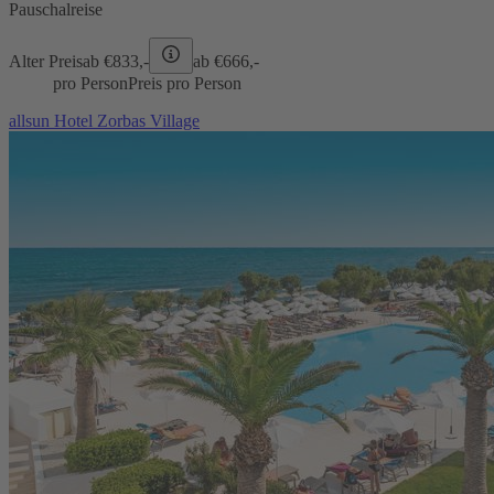
Pauschalreise
Alter Preis
ab €
833,-
ab €
666,-
pro Person
Preis pro Person
allsun Hotel Zorbas Village