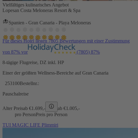
Vielfältiges kulinarisches Angebot
Lopesan Costa Meloneras Resort & Spa
Spanien - Gran Canaria - Playa Meloneras
Für dieses Hotel liegen 7805 Bewertungen mit einer Zustimmung
von 87% vor
(7805)
87%
8-tägige Flugreise, DZ inkl. HP
Einer der größten Wellness-Bereiche auf Gran Canaria
253100
Bestellnr.:
Pauschalreise
Alter Preis
ab €
1.699,-
ab €
1.005,-
pro Person
Preis pro Person
TUI MAGIC LIFE Plimmiri