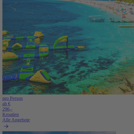
pro Person
ab €
296,-
Kroatien
Alle Angebote