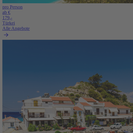
pro Person
ab €
179,-
Türkei
Alle Angebote