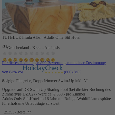
TUI BLUE Insula Alba - Adults Only Stil-Hotel
Griechenland - Kreta - Analipsis
Für dieses Hotel liegen 800 Bewertungen mit einer Zustimmung
von 84% vor
(800)
84%
8-tägige Flugreise, Doppelzimmer Swim-Up inkl. AI
Upgrade auf DZ Swim Up Sharing Pool (bei direkter Buchung des
Zimmertyps DZX2) - Wert: ca. € 550,- pro Zimmer
Adults Only Stil-Hotel ab 16 Jahren – Ruhige Wohlfühlatmosphäre
für erholsame Urlaubstage zu zweit
253537
Bestellnr.: