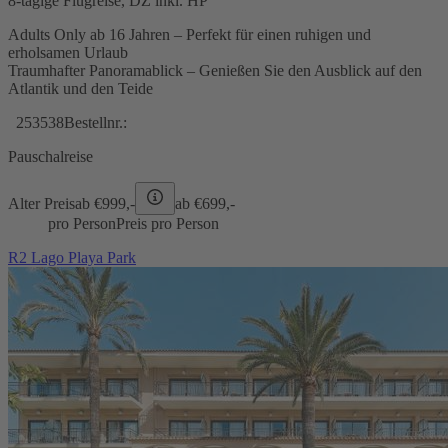
8-tägige Flugreise, DZ inkl. HP
Adults Only ab 16 Jahren – Perfekt für einen ruhigen und
erholsamen Urlaub
Traumhafter Panoramablick – Genießen Sie den Ausblick auf den
Atlantik und den Teide
253538
Bestellnr.:
Pauschalreise
Alter Preis
ab €
999,-
ab €
699,-
pro Person
Preis pro Person
R2 Lago Playa Park