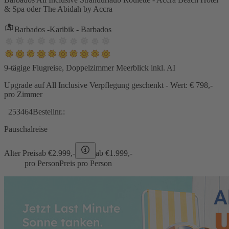
& Spa oder The Abidah by Accra
Barbados -Karibik - Barbados
9-tägige Flugreise, Doppelzimmer Meerblick inkl. AI
Upgrade auf All Inclusive Verpflegung geschenkt - Wert: € 798,-
pro Zimmer
253464
Bestellnr.:
Pauschalreise
Alter Preis
ab €
2.999,-
ab €
1.999,-
pro Person
Preis pro Person