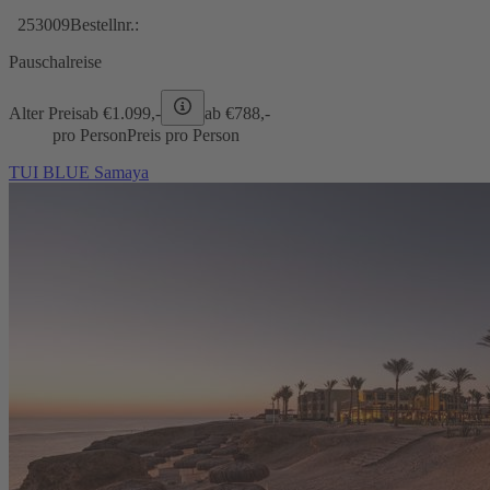
253009
Bestellnr.:
Pauschalreise
Alter Preis
ab €
1.099,-
ab €
788,-
pro Person
Preis pro Person
TUI BLUE Samaya