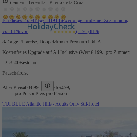
Spanien - Teneriffa - Puerto de la Cruz
Für dieses Hotel liegen 1191 Bewertungen mit einer Zustimmung
von 81% vor
(1191)
81%
8-tägige Flugreise, Doppelzimmer Premium inkl. AI
Kostenfreies Upgrade auf All Inclusive (Wert € 199.- pro Zimmer)
253500
Bestellnr.:
Pauschalreise
Alter Preis
ab €
899,-
ab €
699,-
pro Person
Preis pro Person
TUI BLUE Atlantic Hills - Adults Only Stil-Hotel