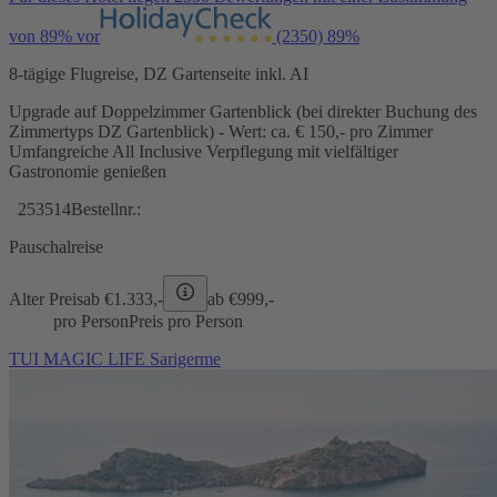
von 89% vor
(2350)
89%
8-tägige Flugreise, DZ Gartenseite inkl. AI
Upgrade auf Doppelzimmer Gartenblick (bei direkter Buchung des
Zimmertyps DZ Gartenblick) - Wert: ca. € 150,- pro Zimmer
Umfangreiche All Inclusive Verpflegung mit vielfältiger
Gastronomie genießen
253514
Bestellnr.:
Pauschalreise
Alter Preis
ab €
1.333,-
ab €
999,-
pro Person
Preis pro Person
TUI MAGIC LIFE Sarigerme