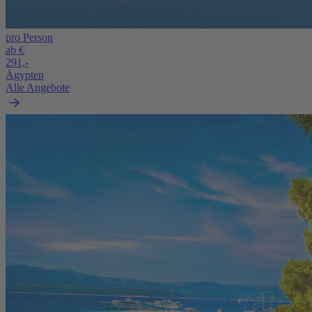
pro Person
ab €
291,-
Ägypten
Alle Angebote