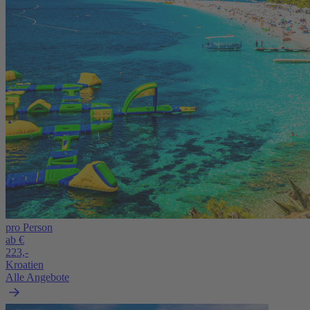
pro Person
ab €
223,-
Kroatien
Alle Angebote