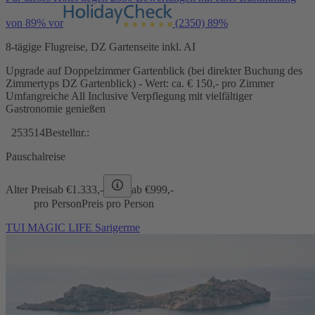
von 89% vor
(2350)
89%
8-tägige Flugreise, DZ Gartenseite inkl. AI
Upgrade auf Doppelzimmer Gartenblick (bei direkter Buchung des
Zimmertyps DZ Gartenblick) - Wert: ca. € 150,- pro Zimmer
Umfangreiche All Inclusive Verpflegung mit vielfältiger
Gastronomie genießen
253514
Bestellnr.:
Pauschalreise
Alter Preis
ab €
1.333,-
ab €
999,-
pro Person
Preis pro Person
TUI MAGIC LIFE Sarigerme