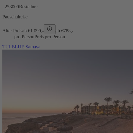
253009
Bestellnr.:
Pauschalreise
Alter Preis
ab €
1.099,-
ab €
788,-
pro Person
Preis pro Person
TUI BLUE Samaya