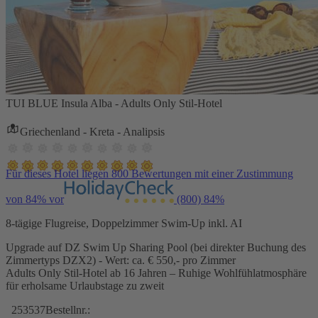
TUI BLUE Insula Alba - Adults Only Stil-Hotel
Griechenland - Kreta - Analipsis
Für dieses Hotel liegen 800 Bewertungen mit einer Zustimmung
von 84% vor
(800)
84%
8-tägige Flugreise, Doppelzimmer Swim-Up inkl. AI
Upgrade auf DZ Swim Up Sharing Pool (bei direkter Buchung des
Zimmertyps DZX2) - Wert: ca. € 550,- pro Zimmer
Adults Only Stil-Hotel ab 16 Jahren – Ruhige Wohlfühlatmosphäre
für erholsame Urlaubstage zu zweit
253537
Bestellnr.: