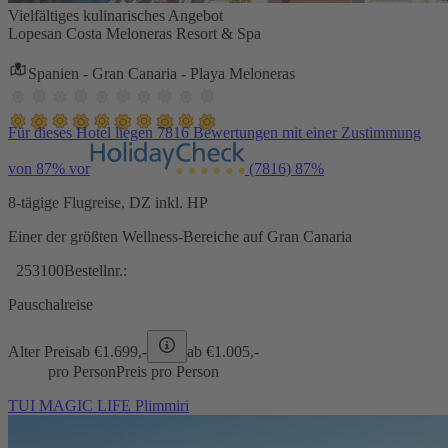
Vielfältiges kulinarisches Angebot
Lopesan Costa Meloneras Resort & Spa
Spanien - Gran Canaria - Playa Meloneras
Für dieses Hotel liegen 7816 Bewertungen mit einer Zustimmung
von 87% vor
(7816)
87%
8-tägige Flugreise, DZ inkl. HP
Einer der größten Wellness-Bereiche auf Gran Canaria
253100
Bestellnr.:
Pauschalreise
Alter Preis
ab €
1.699,-
ab €
1.005,-
pro Person
Preis pro Person
TUI MAGIC LIFE Plimmiri