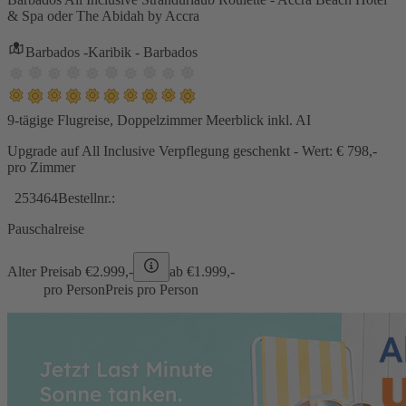
& Spa oder The Abidah by Accra
Barbados -Karibik - Barbados
9-tägige Flugreise, Doppelzimmer Meerblick inkl. AI
Upgrade auf All Inclusive Verpflegung geschenkt - Wert: € 798,-
pro Zimmer
253464
Bestellnr.:
Pauschalreise
Alter Preis
ab €
2.999,-
ab €
1.999,-
pro Person
Preis pro Person