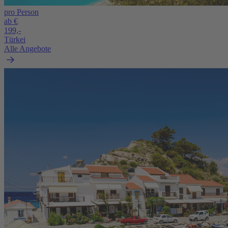
pro Person
ab €
199,-
Türkei
Alle Angebote