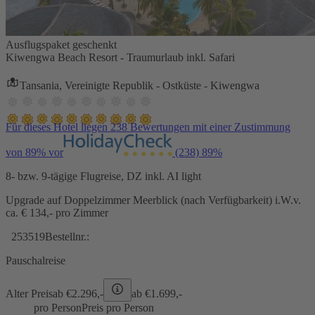
Ausflugspaket geschenkt
Kiwengwa Beach Resort - Traumurlaub inkl. Safari
Tansania, Vereinigte Republik - Ostküste - Kiwengwa
Für dieses Hotel liegen 238 Bewertungen mit einer Zustimmung
von 89% vor
(238)
89%
8- bzw. 9-tägige Flugreise, DZ inkl. AI light
Upgrade auf Doppelzimmer Meerblick (nach Verfügbarkeit) i.W.v.
ca. € 134,- pro Zimmer
253519
Bestellnr.:
Pauschalreise
Alter Preis
ab €
2.296,-
ab €
1.699,-
pro Person
Preis pro Person