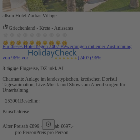
allsun Hotel Zorbas Village
Griechenland - Kreta - Anissaras
Für dieses Hotel liegen 2407 Bewertungen mit einer Zustimmung
von 96% vor
(2407)
96%
8-tägige Flugreise, DZ inkl. AI
Charmante Anlage im landestypischen, kretischen Dorfstil
Tagesanimation, Live-Musik und Shows am Abend sorgen für
Unterhaltung
253001
Bestellnr.:
Pauschalreise
Alter Preis
ab €
899,-
ab €
697,-
pro Person
Preis pro Person