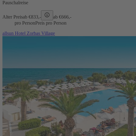
Pauschalreise
Alter Preis
ab €
833,-
ab €
666,-
pro Person
Preis pro Person
allsun Hotel Zorbas Village