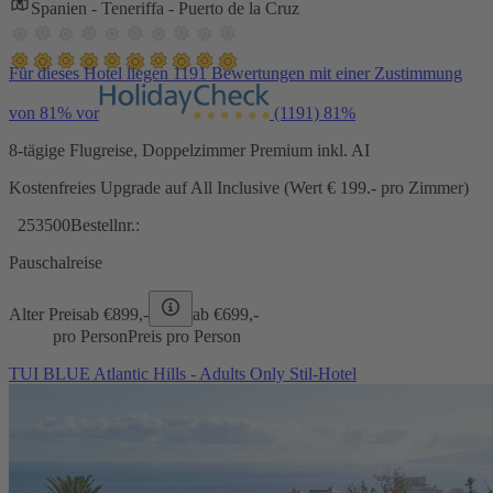
Spanien - Teneriffa - Puerto de la Cruz
Für dieses Hotel liegen 1191 Bewertungen mit einer Zustimmung
von 81% vor
(1191)
81%
8-tägige Flugreise, Doppelzimmer Premium inkl. AI
Kostenfreies Upgrade auf All Inclusive (Wert € 199.- pro Zimmer)
253500
Bestellnr.:
Pauschalreise
Alter Preis
ab €
899,-
ab €
699,-
pro Person
Preis pro Person
TUI BLUE Atlantic Hills - Adults Only Stil-Hotel