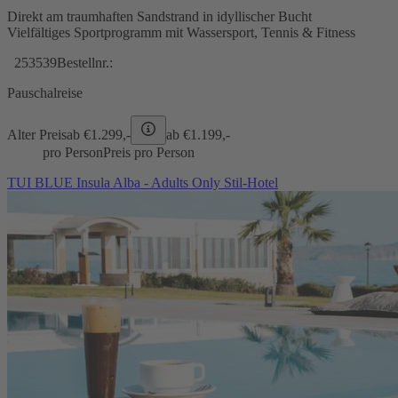
Direkt am traumhaften Sandstrand in idyllischer Bucht
Vielfältiges Sportprogramm mit Wassersport, Tennis & Fitness
253539
Bestellnr.:
Pauschalreise
Alter Preis
ab €
1.299,-
ab €
1.199,-
pro Person
Preis pro Person
TUI BLUE Insula Alba - Adults Only Stil-Hotel