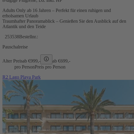
8-tägige Flugreise, DZ inkl. HP
Adults Only ab 16 Jahren – Perfekt für einen ruhigen und
erholsamen Urlaub
Traumhafter Panoramablick – Genießen Sie den Ausblick auf den
Atlantik und den Teide
253538
Bestellnr.:
Pauschalreise
Alter Preis
ab €
999,-
ab €
699,-
pro Person
Preis pro Person
R2 Lago Playa Park