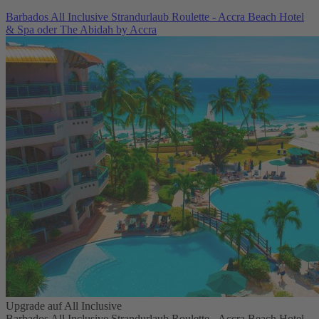
Barbados All Inclusive Strandurlaub Roulette - Accra Beach Hotel
& Spa oder The Abidah by Accra
Upgrade auf All Inclusive
Barbados All Inclusive Strandurlaub Roulette - Accra Beach Hotel