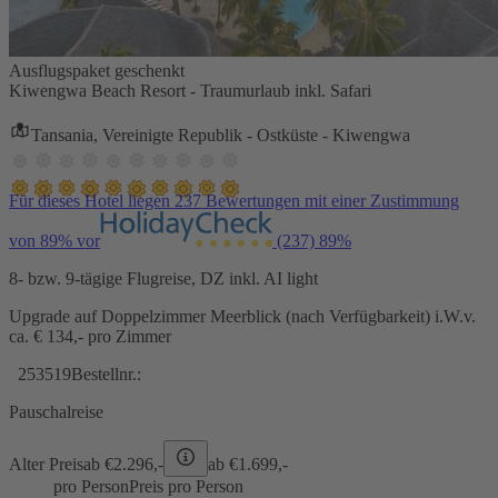
Ausflugspaket geschenkt
Kiwengwa Beach Resort - Traumurlaub inkl. Safari
Tansania, Vereinigte Republik - Ostküste - Kiwengwa
Für dieses Hotel liegen 237 Bewertungen mit einer Zustimmung
von 89% vor
(237)
89%
8- bzw. 9-tägige Flugreise, DZ inkl. AI light
Upgrade auf Doppelzimmer Meerblick (nach Verfügbarkeit) i.W.v.
ca. € 134,- pro Zimmer
253519
Bestellnr.:
Pauschalreise
Alter Preis
ab €
2.296,-
ab €
1.699,-
pro Person
Preis pro Person