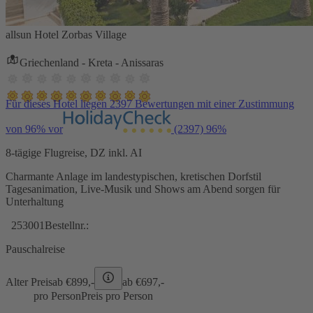
allsun Hotel Zorbas Village
Griechenland - Kreta - Anissaras
Für dieses Hotel liegen 2397 Bewertungen mit einer Zustimmung
von 96% vor
(2397)
96%
8-tägige Flugreise, DZ inkl. AI
Charmante Anlage im landestypischen, kretischen Dorfstil
Tagesanimation, Live-Musik und Shows am Abend sorgen für
Unterhaltung
253001
Bestellnr.:
Pauschalreise
Alter Preis
ab €
899,-
ab €
697,-
pro Person
Preis pro Person