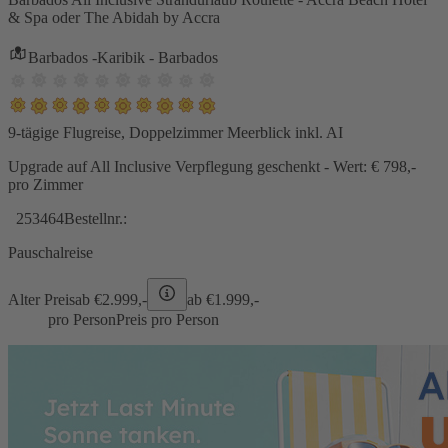
& Spa oder The Abidah by Accra
Barbados -Karibik - Barbados
9-tägige Flugreise, Doppelzimmer Meerblick inkl. AI
Upgrade auf All Inclusive Verpflegung geschenkt - Wert: € 798,-
pro Zimmer
253464
Bestellnr.:
Pauschalreise
Alter Preis
ab €
2.999,-
ab €
1.999,-
pro Person
Preis pro Person