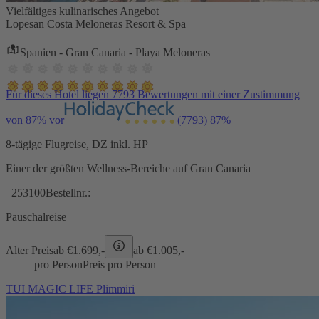
Vielfältiges kulinarisches Angebot
Lopesan Costa Meloneras Resort & Spa
Spanien - Gran Canaria - Playa Meloneras
Für dieses Hotel liegen 7793 Bewertungen mit einer Zustimmung
von 87% vor
(7793)
87%
8-tägige Flugreise, DZ inkl. HP
Einer der größten Wellness-Bereiche auf Gran Canaria
253100
Bestellnr.:
Pauschalreise
Alter Preis
ab €
1.699,-
ab €
1.005,-
pro Person
Preis pro Person
TUI MAGIC LIFE Plimmiri