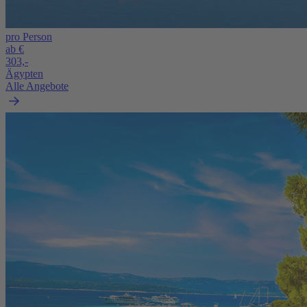
pro Person
ab €
303,-
Ägypten
Alle Angebote