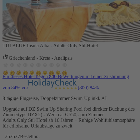
TUI BLUE Insula Alba - Adults Only Stil-Hotel
Griechenland - Kreta - Analipsis
Für dieses Hotel liegen 800 Bewertungen mit einer Zustimmung
von 84% vor
(800)
84%
8-tägige Flugreise, Doppelzimmer Swim-Up inkl. AI
Upgrade auf DZ Swim Up Sharing Pool (bei direkter Buchung des
Zimmertyps DZX2) - Wert: ca. € 550,- pro Zimmer
Adults Only Stil-Hotel ab 16 Jahren – Ruhige Wohlfühlatmosphäre
für erholsame Urlaubstage zu zweit
253537
Bestellnr.: