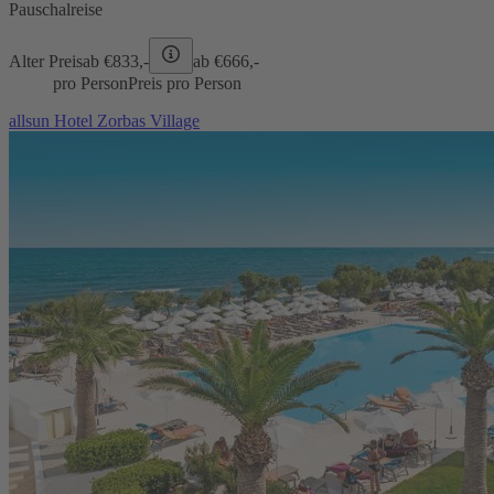
Pauschalreise
Alter Preis
ab €
833,-
ab €
666,-
pro Person
Preis pro Person
allsun Hotel Zorbas Village