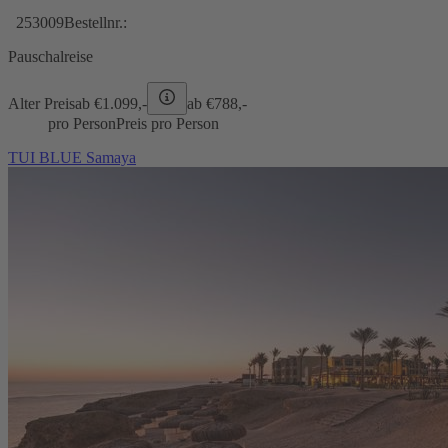
253009
Bestellnr.:
Pauschalreise
Alter Preis
ab €
1.099,-
ab €
788,-
pro Person
Preis pro Person
TUI BLUE Samaya