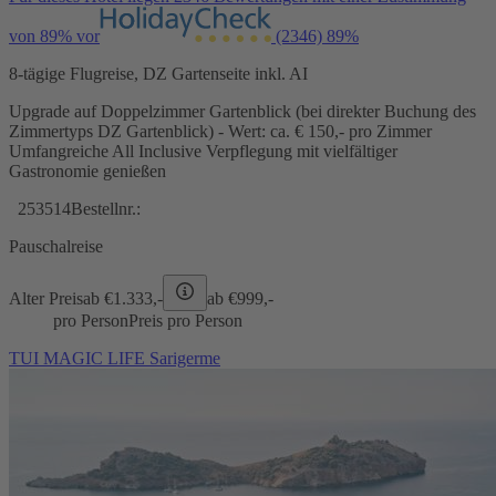
von 89% vor
(2346)
89%
8-tägige Flugreise, DZ Gartenseite inkl. AI
Upgrade auf Doppelzimmer Gartenblick (bei direkter Buchung des
Zimmertyps DZ Gartenblick) - Wert: ca. € 150,- pro Zimmer
Umfangreiche All Inclusive Verpflegung mit vielfältiger
Gastronomie genießen
253514
Bestellnr.:
Pauschalreise
Alter Preis
ab €
1.333,-
ab €
999,-
pro Person
Preis pro Person
TUI MAGIC LIFE Sarigerme