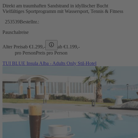
Direkt am traumhaften Sandstrand in idyllischer Bucht
Vielfältiges Sportprogramm mit Wassersport, Tennis & Fitness
253539
Bestellnr.:
Pauschalreise
Alter Preis
ab €
1.299,-
ab €
1.199,-
pro Person
Preis pro Person
TUI BLUE Insula Alba - Adults Only Stil-Hotel