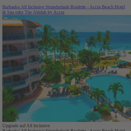
Barbados All Inclusive Strandurlaub Roulette - Accra Beach Hotel
& Spa oder The Abidah by Accra
Upgrade auf All Inclusive
Barbados All Inclusive Strandurlaub Roulette - Accra Beach Hotel