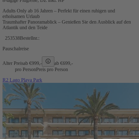
8-tägige Flugreise, DZ inkl. HP
Adults Only ab 16 Jahren – Perfekt für einen ruhigen und
erholsamen Urlaub
Traumhafter Panoramablick – Genießen Sie den Ausblick auf den
Atlantik und den Teide
253538
Bestellnr.:
Pauschalreise
Alter Preis
ab €
999,-
ab €
699,-
pro Person
Preis pro Person
R2 Lago Playa Park