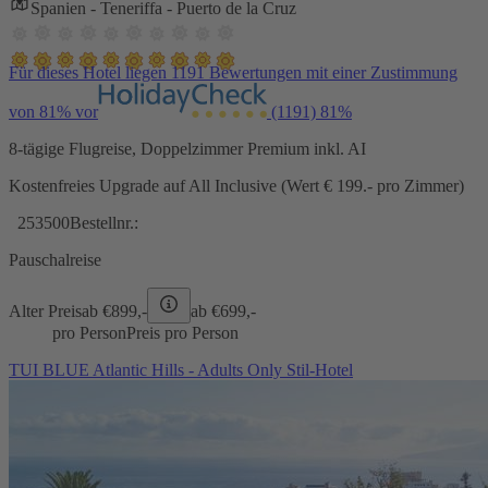
Spanien - Teneriffa - Puerto de la Cruz
Für dieses Hotel liegen 1191 Bewertungen mit einer Zustimmung
von 81% vor
(1191)
81%
8-tägige Flugreise, Doppelzimmer Premium inkl. AI
Kostenfreies Upgrade auf All Inclusive (Wert € 199.- pro Zimmer)
253500
Bestellnr.:
Pauschalreise
Alter Preis
ab €
899,-
ab €
699,-
pro Person
Preis pro Person
TUI BLUE Atlantic Hills - Adults Only Stil-Hotel