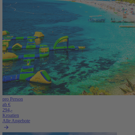
pro Person
ab €
294,-
Kroatien
Alle Angebote