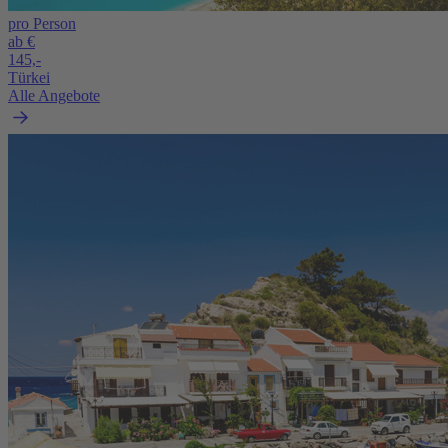
pro Person
ab €
145,-
Türkei
Alle Angebote