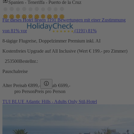
Spanien - Teneriffa - Puerto de la Cruz
Für dieses Hotel liegen 1191 Bewertungen mit einer Zustimmung
von 81% vor
(1191)
81%
8-tägige Flugreise, Doppelzimmer Premium inkl. AI
Kostenfreies Upgrade auf All Inclusive (Wert € 199.- pro Zimmer)
253500
Bestellnr.:
Pauschalreise
Alter Preis
ab €
899,-
ab €
699,-
pro Person
Preis pro Person
TUI BLUE Atlantic Hills - Adults Only Stil-Hotel