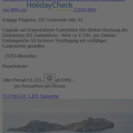
von 89% vor
(2350)
89%
8-tägige Flugreise, DZ Gartenseite inkl. AI
Upgrade auf Doppelzimmer Gartenblick (bei direkter Buchung des
Zimmertyps DZ Gartenblick) - Wert: ca. € 150,- pro Zimmer
Umfangreiche All Inclusive Verpflegung mit vielfältiger
Gastronomie genießen
253514
Bestellnr.:
Pauschalreise
Alter Preis
ab €
1.333,-
ab €
999,-
pro Person
Preis pro Person
TUI MAGIC LIFE Sarigerme