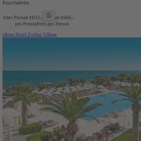
Pauschalreise
Alter Preis
ab €
833,-
ab €
666,-
pro Person
Preis pro Person
allsun Hotel Zorbas Village