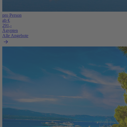
pro Person
ab €
291,-
Ägypten
Alle Angebote