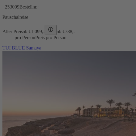
253009
Bestellnr.:
Pauschalreise
Alter Preis
ab €
1.099,-
ab €
788,-
pro Person
Preis pro Person
TUI BLUE Samaya