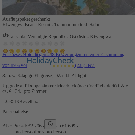
Ausflugspaket geschenkt
Kiwengwa Beach Resort - Traumurlaub inkl. Safari
Tansania, Vereinigte Republik - Ostküste - Kiwengwa
Für dieses Hotel liegen 238 Bewertungen mit einer Zustimmung
von 89% vor
(238)
89%
8- bzw. 9-tägige Flugreise, DZ inkl. AI light
Upgrade auf Doppelzimmer Meerblick (nach Verfügbarkeit) i.W.v.
ca. € 134,- pro Zimmer
253519
Bestellnr.:
Pauschalreise
Alter Preis
ab €
2.296,-
ab €
1.699,-
pro Person
Preis pro Person