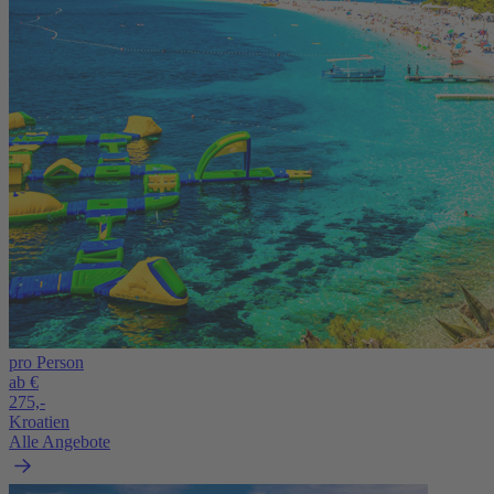
pro Person
ab €
275,-
Kroatien
Alle Angebote