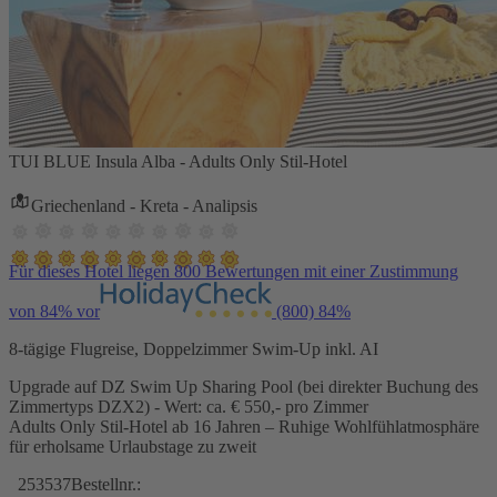
TUI BLUE Insula Alba - Adults Only Stil-Hotel
Griechenland - Kreta - Analipsis
Für dieses Hotel liegen 800 Bewertungen mit einer Zustimmung
von 84% vor
(800)
84%
8-tägige Flugreise, Doppelzimmer Swim-Up inkl. AI
Upgrade auf DZ Swim Up Sharing Pool (bei direkter Buchung des
Zimmertyps DZX2) - Wert: ca. € 550,- pro Zimmer
Adults Only Stil-Hotel ab 16 Jahren – Ruhige Wohlfühlatmosphäre
für erholsame Urlaubstage zu zweit
253537
Bestellnr.: