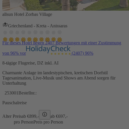
allsun Hotel Zorbas Village
Griechenland - Kreta - Anissaras
Für dieses Hotel liegen 2407 Bewertungen mit einer Zustimmung
von 96% vor
(2407)
96%
8-tägige Flugreise, DZ inkl. AI
Charmante Anlage im landestypischen, kretischen Dorfstil
Tagesanimation, Live-Musik und Shows am Abend sorgen für
Unterhaltung
253001
Bestellnr.:
Pauschalreise
Alter Preis
ab €
899,-
ab €
697,-
pro Person
Preis pro Person