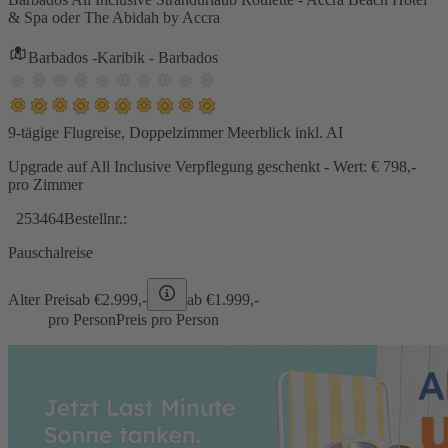
& Spa oder The Abidah by Accra
Barbados -Karibik - Barbados
9-tägige Flugreise, Doppelzimmer Meerblick inkl. AI
Upgrade auf All Inclusive Verpflegung geschenkt - Wert: € 798,-
pro Zimmer
253464
Bestellnr.:
Pauschalreise
Alter Preis
ab €
2.999,-
ab €
1.999,-
pro Person
Preis pro Person