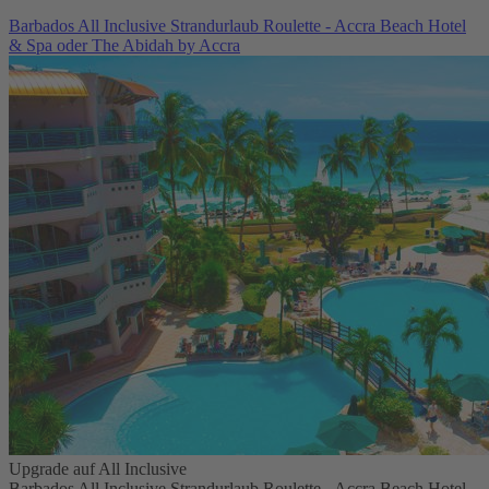
Barbados All Inclusive Strandurlaub Roulette - Accra Beach Hotel
& Spa oder The Abidah by Accra
Upgrade auf All Inclusive
Barbados All Inclusive Strandurlaub Roulette - Accra Beach Hotel