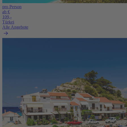
pro Person
ab €
109,-
Türkei
Alle Angebote