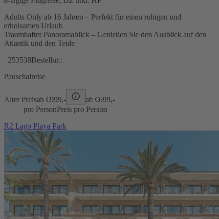
8-tägige Flugreise, DZ inkl. HP
Adults Only ab 16 Jahren – Perfekt für einen ruhigen und
erholsamen Urlaub
Traumhafter Panoramablick – Genießen Sie den Ausblick auf den
Atlantik und den Teide
253538
Bestellnr.:
Pauschalreise
Alter Preis
ab €
999,-
ab €
699,-
pro Person
Preis pro Person
R2 Lago Playa Park