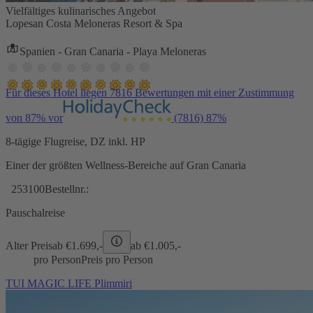
Vielfältiges kulinarisches Angebot
Lopesan Costa Meloneras Resort & Spa
Spanien - Gran Canaria - Playa Meloneras
Für dieses Hotel liegen 7816 Bewertungen mit einer Zustimmung
von 87% vor
(7816)
87%
8-tägige Flugreise, DZ inkl. HP
Einer der größten Wellness-Bereiche auf Gran Canaria
253100
Bestellnr.:
Pauschalreise
Alter Preis
ab €
1.699,-
ab €
1.005,-
pro Person
Preis pro Person
TUI MAGIC LIFE Plimmiri