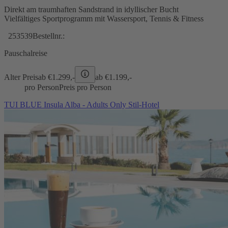
Direkt am traumhaften Sandstrand in idyllischer Bucht
Vielfältiges Sportprogramm mit Wassersport, Tennis & Fitness
253539
Bestellnr.:
Pauschalreise
Alter Preis
ab €
1.299,-
ab €
1.199,-
pro Person
Preis pro Person
TUI BLUE Insula Alba - Adults Only Stil-Hotel