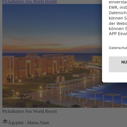
Pickalbatros Sea World Resort
Pickalbatros Sea World Resort
Ägypten - Marsa Alam