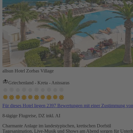
allsun Hotel Zorbas Village
Griechenland - Kreta - Anissaras
Für dieses Hotel liegen 2397 Bewertungen mit einer Zustimmung vo
8-tägige Flugreise, DZ inkl. AI
Charmante Anlage im landestypischen, kretischen Dorfstil
Tagesanimation, Live-Musik und Shows am Abend sorgen für Unterh