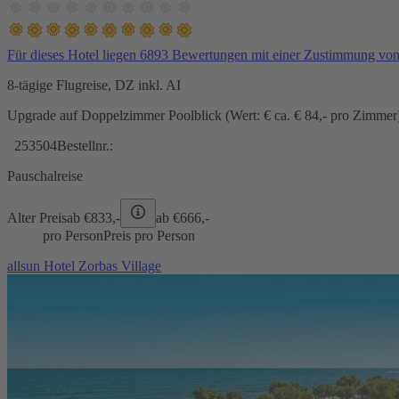
Für dieses Hotel liegen 6893 Bewertungen mit einer Zustimmung vo
8-tägige Flugreise, DZ inkl. AI
Upgrade auf Doppelzimmer Poolblick (Wert: € ca. € 84,- pro Zimmer) 
253504
Bestellnr.:
Pauschalreise
Alter Preis
ab €
833,-
ab €
666,-
pro Person
Preis pro Person
allsun Hotel Zorbas Village