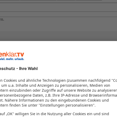
en.
el in einem Paket kombiniert werden – das spart Zeit und Geld. Nutzen 
en!