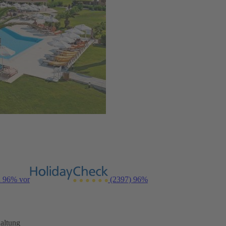
n 96% vor
(2397)
96%
altung