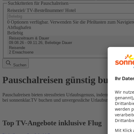
Suchkriterien für Pauschalreisen
Reiseziel/ TV-Bestellnummer/ Hotel
0 Optionen verfügbar. Verwenden Sie die Pfeiltasten zum Navigier
Abflughafen
Beliebig
Reisezeitraum & Dauer
09.08.26 - 09.11.26, Beliebige Dauer
Reisende
2 Erwachsene
Suchen
Pauschalreisen günstig buchen
Pauschalreisen bieten stressfreien Urlaubsgenuss, indem Flug und Hot
bei sonnenklar.TV buchen und unvergessliche Urlaubsmomente erleb
Top TV-Angebote inklusive Flug