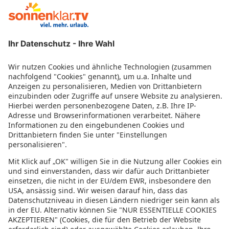
La Parenzana
KANEGRA Plava Laguna
Apartments Rupec 412
Skiper Resort Golf Spa Conference
Arena Kaela Apartments
Solaris Camping Residence
Apartments Mirjana 158
Koral
Casa Amando Boutique Guesthouse
Holiday Homes Vesko
Luxury Apartments Magali
Orsera Camping Resort