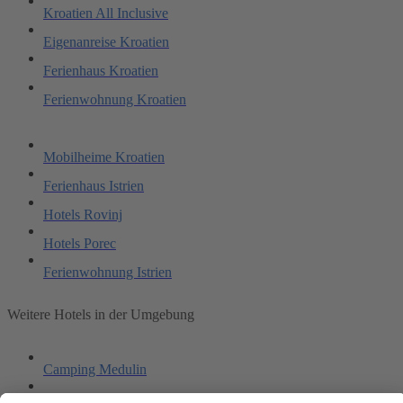
Kroatien All Inclusive
Eigenanreise Kroatien
Ferienhaus Kroatien
Ferienwohnung Kroatien
Mobilheime Kroatien
Ferienhaus Istrien
Hotels Rovinj
Hotels Porec
Ferienwohnung Istrien
Weitere Hotels in der Umgebung
Camping Medulin
Naturist Park KOVERSADA Apartments - Uncovered