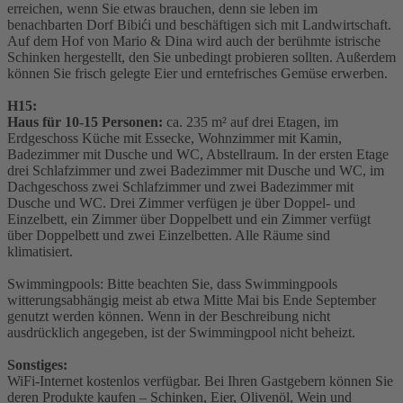
erreichen, wenn Sie etwas brauchen, denn sie leben im
benachbarten Dorf Bibići und beschäftigen sich mit Landwirtschaft.
Auf dem Hof von Mario & Dina wird auch der berühmte istrische
Schinken hergestellt, den Sie unbedingt probieren sollten. Außerdem
können Sie frisch gelegte Eier und erntefrisches Gemüse erwerben.
H15:
Haus für 10-15 Personen:
ca. 235 m² auf drei Etagen, im
Erdgeschoss Küche mit Essecke, Wohnzimmer mit Kamin,
Badezimmer mit Dusche und WC, Abstellraum. In der ersten Etage
drei Schlafzimmer und zwei Badezimmer mit Dusche und WC, im
Dachgeschoss zwei Schlafzimmer und zwei Badezimmer mit
Dusche und WC. Drei Zimmer verfügen je über Doppel- und
Einzelbett, ein Zimmer über Doppelbett und ein Zimmer verfügt
über Doppelbett und zwei Einzelbetten. Alle Räume sind
klimatisiert.
Swimmingpools: Bitte beachten Sie, dass Swimmingpools
witterungsabhängig meist ab etwa Mitte Mai bis Ende September
genutzt werden können. Wenn in der Beschreibung nicht
ausdrücklich angegeben, ist der Swimmingpool nicht beheizt.
Sonstiges:
WiFi-Internet kostenlos verfügbar. Bei Ihren Gastgebern können Sie
deren Produkte kaufen – Schinken, Eier, Olivenöl, Wein und