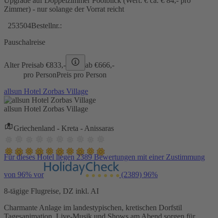
Upgrade auf Doppelzimmer Poolblick (Wert: € ca. € 84,- pro
Zimmer) - nur solange der Vorrat reicht
253504
Bestellnr.:
Pauschalreise
Alter Preis
ab €
833,-
ab €
666,-
pro Person
Preis pro Person
allsun Hotel Zorbas Village
allsun Hotel Zorbas Village
Griechenland - Kreta - Anissaras
Für dieses Hotel liegen 2389 Bewertungen mit einer Zustimmung
von 96% vor
(2389)
96%
8-tägige Flugreise, DZ inkl. AI
Charmante Anlage im landestypischen, kretischen Dorfstil
Tagesanimation, Live-Musik und Shows am Abend sorgen für