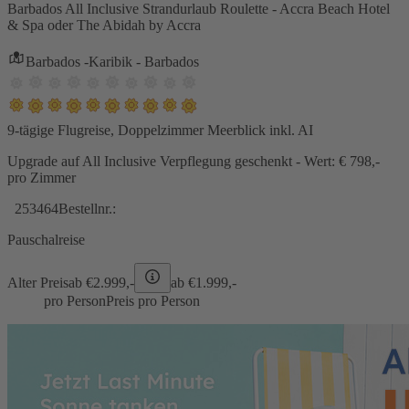
Barbados All Inclusive Strandurlaub Roulette - Accra Beach Hotel
& Spa oder The Abidah by Accra
Barbados -Karibik - Barbados
9-tägige Flugreise, Doppelzimmer Meerblick inkl. AI
Upgrade auf All Inclusive Verpflegung geschenkt - Wert: € 798,-
pro Zimmer
253464
Bestellnr.:
Pauschalreise
Alter Preis
ab €
2.999,-
ab €
1.999,-
pro Person
Preis pro Person