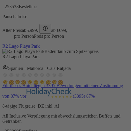
253538
Bestellnr.:
Pauschalreise
Alter Preis
ab €
999,-
ab €
699,-
pro Person
Preis pro Person
R2 Lago Playa Park
Badeurlaub zum Spitzenpreis
R2 Lago Playa Park
Spanien - Mallorca - Cala Ratjada
Für dieses Hotel liegen 3395 Bewertungen mit einer Zustimmung
von 87% vor
(3395)
87%
8-tägige Flugreise, DZ inkl. AI
All Inclusive Verpflegung mit abwechslungsreichen Buffets und
Getränken