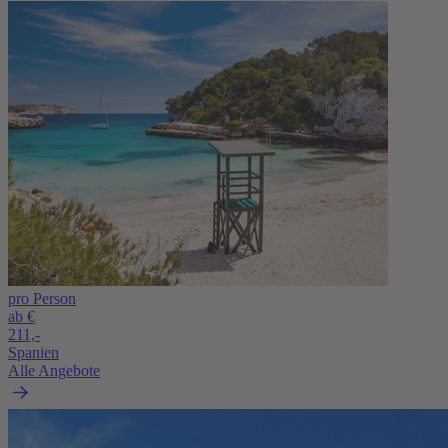
pro Person
ab €
211,-
Spanien
Alle Angebote