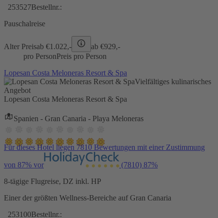
253527
Bestellnr.:
Pauschalreise
Alter Preis
ab €
1.022,-
ab €
929,-
pro Person
Preis pro Person
Lopesan Costa Meloneras Resort & Spa
Vielfältiges kulinarisches
Angebot
Lopesan Costa Meloneras Resort & Spa
Spanien - Gran Canaria - Playa Meloneras
Für dieses Hotel liegen 7810 Bewertungen mit einer Zustimmung
von 87% vor
(7810)
87%
8-tägige Flugreise, DZ inkl. HP
Einer der größten Wellness-Bereiche auf Gran Canaria
253100
Bestellnr.: