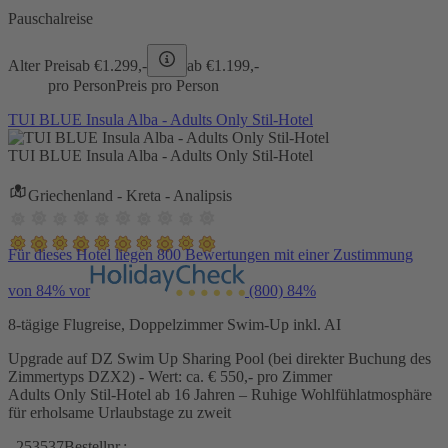
Pauschalreise
Alter Preis
ab €
1.299,-
ab €
1.199,-
pro Person
Preis pro Person
TUI BLUE Insula Alba - Adults Only Stil-Hotel
TUI BLUE Insula Alba - Adults Only Stil-Hotel
Griechenland - Kreta - Analipsis
Für dieses Hotel liegen 800 Bewertungen mit einer Zustimmung
von 84% vor
(800)
84%
8-tägige Flugreise, Doppelzimmer Swim-Up inkl. AI
Upgrade auf DZ Swim Up Sharing Pool (bei direkter Buchung des
Zimmertyps DZX2) - Wert: ca. € 550,- pro Zimmer
Adults Only Stil-Hotel ab 16 Jahren – Ruhige Wohlfühlatmosphäre
für erholsame Urlaubstage zu zweit
253537
Bestellnr.: