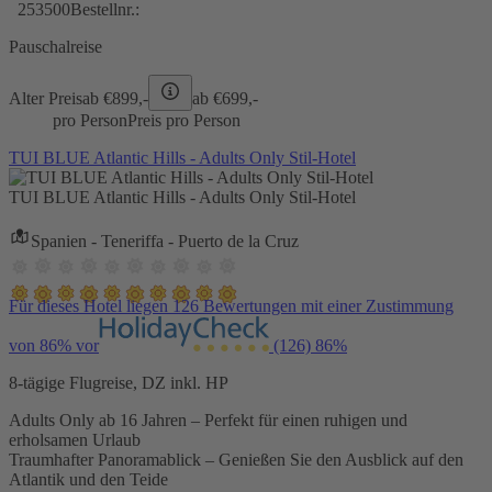
253500
Bestellnr.:
Pauschalreise
Alter Preis
ab €
899,-
ab €
699,-
pro Person
Preis pro Person
TUI BLUE Atlantic Hills - Adults Only Stil-Hotel
TUI BLUE Atlantic Hills - Adults Only Stil-Hotel
Spanien - Teneriffa - Puerto de la Cruz
Für dieses Hotel liegen 126 Bewertungen mit einer Zustimmung
von 86% vor
(126)
86%
8-tägige Flugreise, DZ inkl. HP
Adults Only ab 16 Jahren – Perfekt für einen ruhigen und
erholsamen Urlaub
Traumhafter Panoramablick – Genießen Sie den Ausblick auf den
Atlantik und den Teide