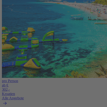
pro Person
ab €
302,-
Kroatien
Alle Angebote