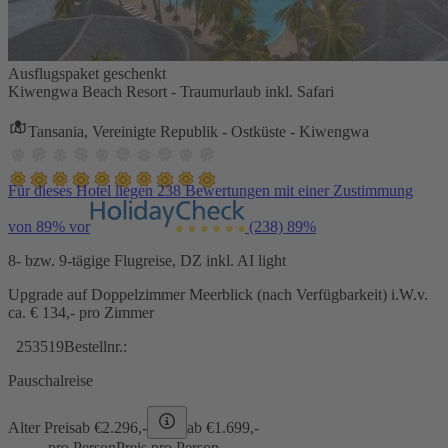
Ausflugspaket geschenkt
Kiwengwa Beach Resort - Traumurlaub inkl. Safari
Tansania, Vereinigte Republik - Ostküste - Kiwengwa
Für dieses Hotel liegen 238 Bewertungen mit einer Zustimmung
von 89% vor
(238)
89%
8- bzw. 9-tägige Flugreise, DZ inkl. AI light
Upgrade auf Doppelzimmer Meerblick (nach Verfügbarkeit) i.W.v.
ca. € 134,- pro Zimmer
253519
Bestellnr.:
Pauschalreise
Alter Preis
ab €
2.296,-
ab €
1.699,-
pro Person
Preis pro Person