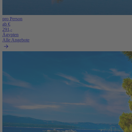
pro Person
ab €
291,-
Ägypten
Alle Angebote