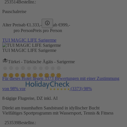
253514
Bestellnr.:
Pauschalreise
Alter Preis
ab €
1.333,-
ab €
999,-
pro Person
Preis pro Person
TUI MAGIC LIFE Sarigerme
TUI MAGIC LIFE Sarigerme
Türkei - Türkische Ägäis - Sarigerme
Für dieses Hotel liegen 3373 Bewertungen mit einer Zustimmung
von 98% vor
(3373)
98%
8-tägige Flugreise, DZ inkl. AI
Direkt am traumhaften Sandstrand in idyllischer Bucht
Vielfältiges Sportprogramm mit Wassersport, Tennis & Fitness
253539
Bestellnr.: