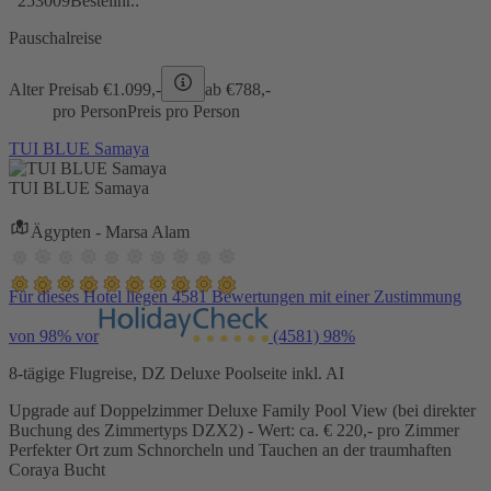
253009
Bestellnr.:
Pauschalreise
Alter Preis
ab €
1.099,-
ab €
788,-
pro Person
Preis pro Person
TUI BLUE Samaya
TUI BLUE Samaya
Ägypten - Marsa Alam
Für dieses Hotel liegen 4581 Bewertungen mit einer Zustimmung
von 98% vor
(4581)
98%
8-tägige Flugreise, DZ Deluxe Poolseite inkl. AI
Upgrade auf Doppelzimmer Deluxe Family Pool View (bei direkter
Buchung des Zimmertyps DZX2) - Wert: ca. € 220,- pro Zimmer
Perfekter Ort zum Schnorcheln und Tauchen an der traumhaften
Coraya Bucht