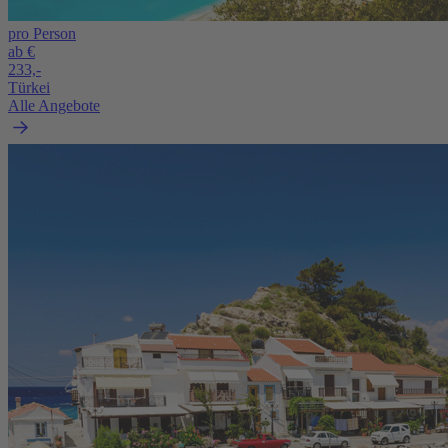
pro Person
ab €
233,-
Türkei
Alle Angebote