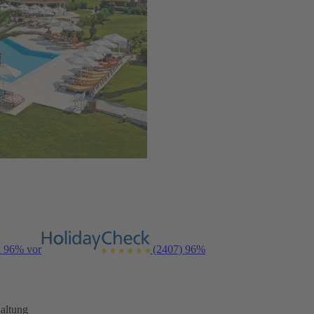
n 96% vor
(2407)
96%
altung