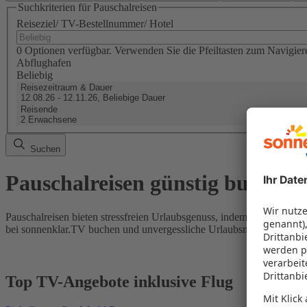
Suchkriterien für Pauschalreisen
Reiseziel/ TV-Bestellnummer/ Hotel
0 Optionen verfügbar. Verwenden Sie die Pfeiltasten zum Navigier
Abflughafen
Beliebig
Reisezeitraum & Dauer
12.08.26 - 12.11.26, Beliebige Dauer
Reisende
2 Erwachsene
Suchen
Pauschalreisen günstig buchen
Pauschalreisen bieten stressfreien Urlaubsgenuss, indem Flug und Hot
bei sonnenklar.TV buchen und unvergessliche Urlaubsmomente erleb
Top TV-Angebote inklusive Flug