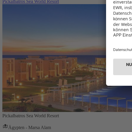
Pickalbatros Sea World Resort
Pickalbatros Sea World Resort
Ägypten - Marsa Alam