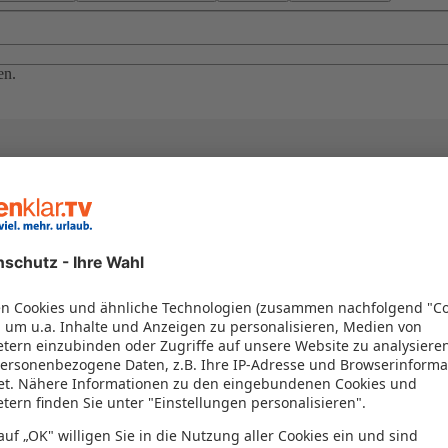
en.
el in einem Paket kombiniert werden – das spart Zeit und Geld. Nutzen 
en!