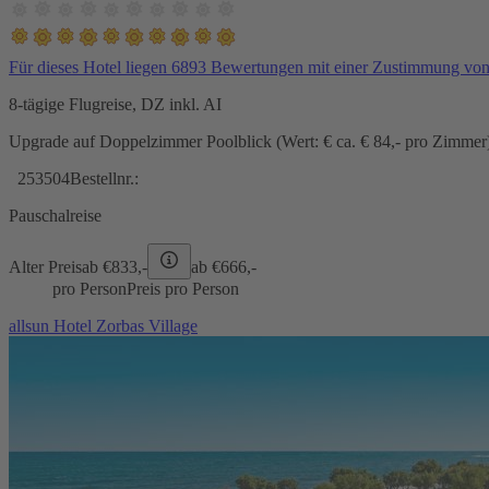
Für dieses Hotel liegen 6893 Bewertungen mit einer Zustimmung vo
8-tägige Flugreise, DZ inkl. AI
Upgrade auf Doppelzimmer Poolblick (Wert: € ca. € 84,- pro Zimmer) 
253504
Bestellnr.:
Pauschalreise
Alter Preis
ab €
833,-
ab €
666,-
pro Person
Preis pro Person
allsun Hotel Zorbas Village