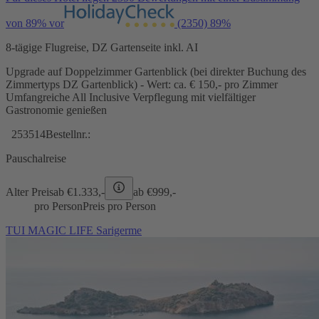
von 89% vor
(2350)
89%
8-tägige Flugreise, DZ Gartenseite inkl. AI
Upgrade auf Doppelzimmer Gartenblick (bei direkter Buchung des
Zimmertyps DZ Gartenblick) - Wert: ca. € 150,- pro Zimmer
Umfangreiche All Inclusive Verpflegung mit vielfältiger
Gastronomie genießen
253514
Bestellnr.:
Pauschalreise
Alter Preis
ab €
1.333,-
ab €
999,-
pro Person
Preis pro Person
TUI MAGIC LIFE Sarigerme