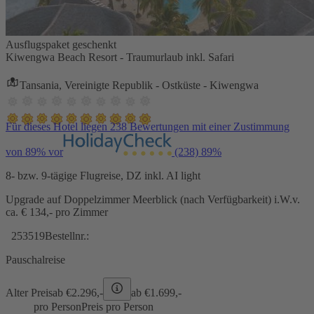
Ausflugspaket geschenkt
Kiwengwa Beach Resort - Traumurlaub inkl. Safari
Tansania, Vereinigte Republik - Ostküste - Kiwengwa
Für dieses Hotel liegen 238 Bewertungen mit einer Zustimmung
von 89% vor
(238)
89%
8- bzw. 9-tägige Flugreise, DZ inkl. AI light
Upgrade auf Doppelzimmer Meerblick (nach Verfügbarkeit) i.W.v.
ca. € 134,- pro Zimmer
253519
Bestellnr.:
Pauschalreise
Alter Preis
ab €
2.296,-
ab €
1.699,-
pro Person
Preis pro Person