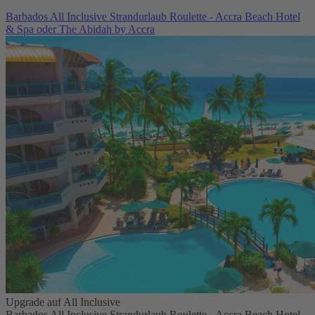
Barbados All Inclusive Strandurlaub Roulette - Accra Beach Hotel
& Spa oder The Abidah by Accra
Upgrade auf All Inclusive
Barbados All Inclusive Strandurlaub Roulette - Accra Beach Hotel