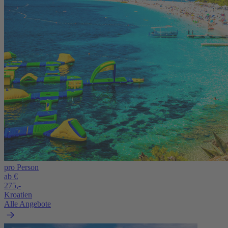
pro Person
ab €
275,-
Kroatien
Alle Angebote