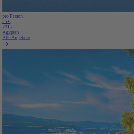
pro Person
ab €
291,-
Ägypten
Alle Angebote