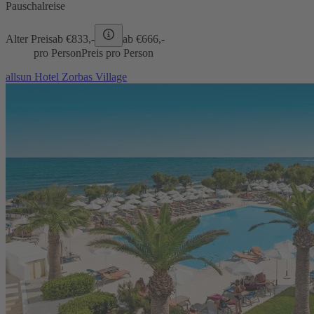
Pauschalreise
Alter Preis
ab €
833,-
ab €
666,-
pro Person
Preis pro Person
allsun Hotel Zorbas Village