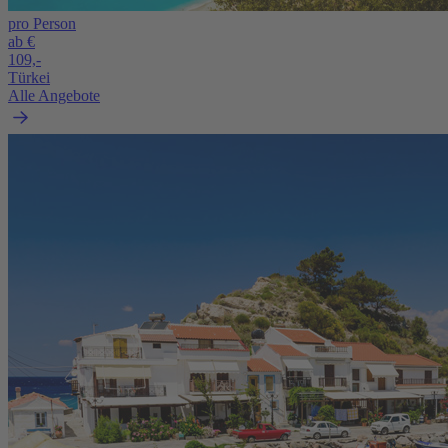
pro Person
ab €
109,-
Türkei
Alle Angebote