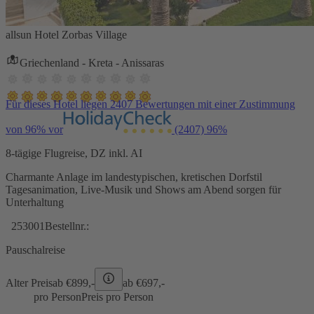
allsun Hotel Zorbas Village
Griechenland - Kreta - Anissaras
Für dieses Hotel liegen 2407 Bewertungen mit einer Zustimmung
von 96% vor
(2407)
96%
8-tägige Flugreise, DZ inkl. AI
Charmante Anlage im landestypischen, kretischen Dorfstil
Tagesanimation, Live-Musik und Shows am Abend sorgen für
Unterhaltung
253001
Bestellnr.:
Pauschalreise
Alter Preis
ab €
899,-
ab €
697,-
pro Person
Preis pro Person