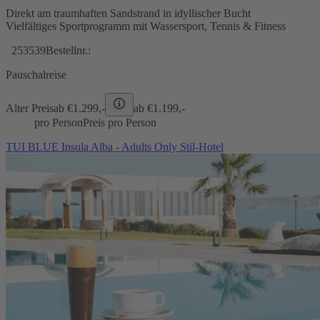
Direkt am traumhaften Sandstrand in idyllischer Bucht
Vielfältiges Sportprogramm mit Wassersport, Tennis & Fitness
253539
Bestellnr.:
Pauschalreise
Alter Preis
ab €
1.299,-
ab €
1.199,-
pro Person
Preis pro Person
TUI BLUE Insula Alba - Adults Only Stil-Hotel