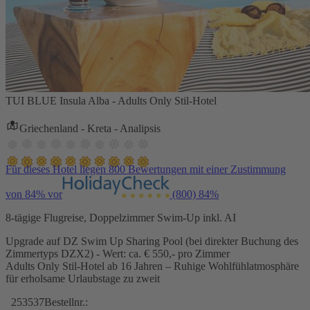
TUI BLUE Insula Alba - Adults Only Stil-Hotel
Griechenland - Kreta - Analipsis
Für dieses Hotel liegen 800 Bewertungen mit einer Zustimmung
von 84% vor
(800)
84%
8-tägige Flugreise, Doppelzimmer Swim-Up inkl. AI
Upgrade auf DZ Swim Up Sharing Pool (bei direkter Buchung des
Zimmertyps DZX2) - Wert: ca. € 550,- pro Zimmer
Adults Only Stil-Hotel ab 16 Jahren – Ruhige Wohlfühlatmosphäre
für erholsame Urlaubstage zu zweit
253537
Bestellnr.: