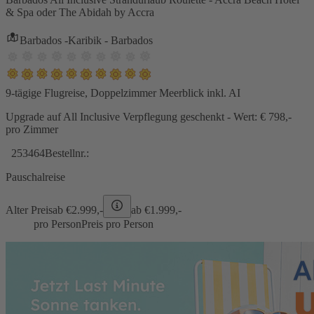
& Spa oder The Abidah by Accra
Barbados -Karibik - Barbados
9-tägige Flugreise, Doppelzimmer Meerblick inkl. AI
Upgrade auf All Inclusive Verpflegung geschenkt - Wert: € 798,-
pro Zimmer
253464
Bestellnr.:
Pauschalreise
Alter Preis
ab €
2.999,-
ab €
1.999,-
pro Person
Preis pro Person