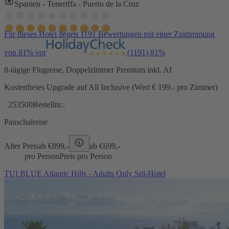
Spanien - Teneriffa - Puerto de la Cruz
Für dieses Hotel liegen 1191 Bewertungen mit einer Zustimmung
von 81% vor
(1191)
81%
8-tägige Flugreise, Doppelzimmer Premium inkl. AI
Kostenfreies Upgrade auf All Inclusive (Wert € 199.- pro Zimmer)
253500
Bestellnr.:
Pauschalreise
Alter Preis
ab €
899,-
ab €
699,-
pro Person
Preis pro Person
TUI BLUE Atlantic Hills - Adults Only Stil-Hotel