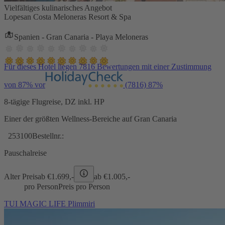
Vielfältiges kulinarisches Angebot
Lopesan Costa Meloneras Resort & Spa
Spanien - Gran Canaria - Playa Meloneras
Für dieses Hotel liegen 7816 Bewertungen mit einer Zustimmung
von 87% vor
(7816)
87%
8-tägige Flugreise, DZ inkl. HP
Einer der größten Wellness-Bereiche auf Gran Canaria
253100
Bestellnr.:
Pauschalreise
Alter Preis
ab €
1.699,-
ab €
1.005,-
pro Person
Preis pro Person
TUI MAGIC LIFE Plimmiri