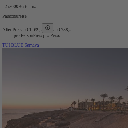
253009
Bestellnr.:
Pauschalreise
Alter Preis
ab €
1.099,-
ab €
788,-
pro Person
Preis pro Person
TUI BLUE Samaya