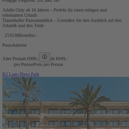
8-tägige Flugreise, DZ inkl. HP
Adults Only ab 16 Jahren – Perfekt für einen ruhigen und
erholsamen Urlaub
Traumhafter Panoramablick – Genießen Sie den Ausblick auf den
Atlantik und den Teide
253538
Bestellnr.:
Pauschalreise
Alter Preis
ab €
999,-
ab €
699,-
pro Person
Preis pro Person
R2 Lago Playa Park