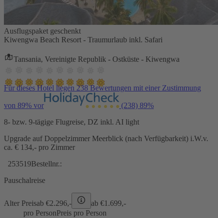
Ausflugspaket geschenkt
Kiwengwa Beach Resort - Traumurlaub inkl. Safari
Tansania, Vereinigte Republik - Ostküste - Kiwengwa
Für dieses Hotel liegen 238 Bewertungen mit einer Zustimmung
von 89% vor
(238)
89%
8- bzw. 9-tägige Flugreise, DZ inkl. AI light
Upgrade auf Doppelzimmer Meerblick (nach Verfügbarkeit) i.W.v.
ca. € 134,- pro Zimmer
253519
Bestellnr.:
Pauschalreise
Alter Preis
ab €
2.296,-
ab €
1.699,-
pro Person
Preis pro Person