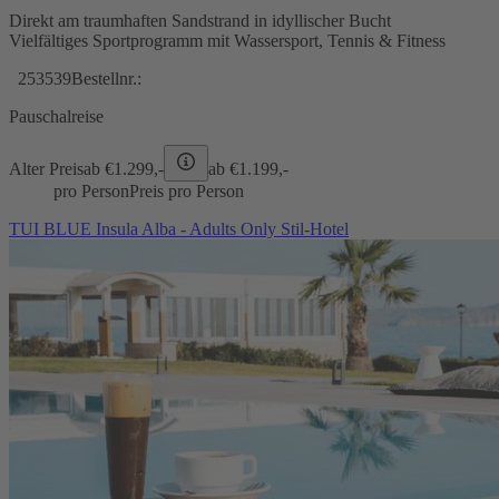
Direkt am traumhaften Sandstrand in idyllischer Bucht
Vielfältiges Sportprogramm mit Wassersport, Tennis & Fitness
253539
Bestellnr.:
Pauschalreise
Alter Preis
ab €
1.299,-
ab €
1.199,-
pro Person
Preis pro Person
TUI BLUE Insula Alba - Adults Only Stil-Hotel