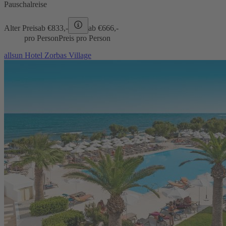
Pauschalreise
Alter Preis
ab €
833,-
ab €
666,-
pro Person
Preis pro Person
allsun Hotel Zorbas Village