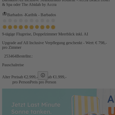
& Spa oder The Abidah by Accra
Barbados -Karibik - Barbados
9-tägige Flugreise, Doppelzimmer Meerblick inkl. AI
Upgrade auf All Inclusive Verpflegung geschenkt - Wert: € 798,-
pro Zimmer
253464
Bestellnr.:
Pauschalreise
Alter Preis
ab €
2.999,-
ab €
1.999,-
pro Person
Preis pro Person