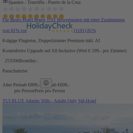
Spanien - Teneriffa - Puerto de la Cruz
Für dieses Hotel liegen 1191 Bewertungen mit einer Zustimmung
von 81% vor
(1191)
81%
8-tägige Flugreise, Doppelzimmer Premium inkl. AI
Kostenfreies Upgrade auf All Inclusive (Wert € 199.- pro Zimmer)
253500
Bestellnr.:
Pauschalreise
Alter Preis
ab €
899,-
ab €
699,-
pro Person
Preis pro Person
TUI BLUE Atlantic Hills - Adults Only Stil-Hotel