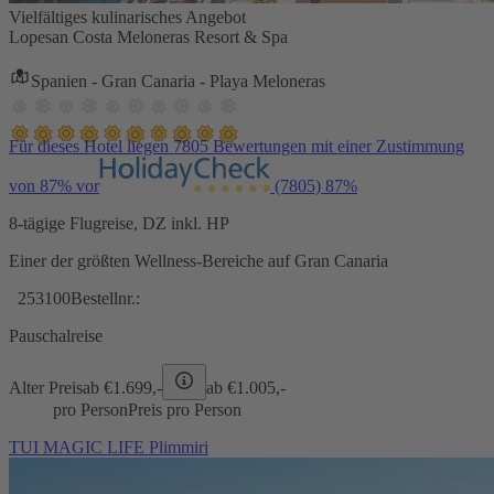
Vielfältiges kulinarisches Angebot
Lopesan Costa Meloneras Resort & Spa
Spanien - Gran Canaria - Playa Meloneras
Für dieses Hotel liegen 7805 Bewertungen mit einer Zustimmung
von 87% vor
(7805)
87%
8-tägige Flugreise, DZ inkl. HP
Einer der größten Wellness-Bereiche auf Gran Canaria
253100
Bestellnr.:
Pauschalreise
Alter Preis
ab €
1.699,-
ab €
1.005,-
pro Person
Preis pro Person
TUI MAGIC LIFE Plimmiri