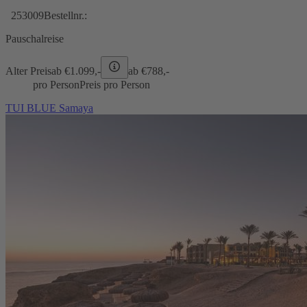
253009
Bestellnr.:
Pauschalreise
Alter Preis
ab €
1.099,-
ab €
788,-
pro Person
Preis pro Person
TUI BLUE Samaya