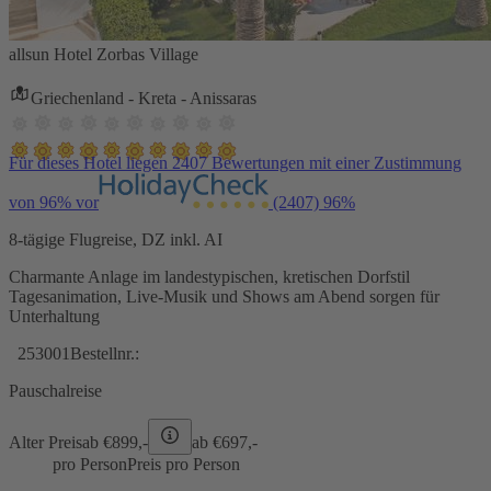
allsun Hotel Zorbas Village
Griechenland - Kreta - Anissaras
Für dieses Hotel liegen 2407 Bewertungen mit einer Zustimmung
von 96% vor
(2407)
96%
8-tägige Flugreise, DZ inkl. AI
Charmante Anlage im landestypischen, kretischen Dorfstil
Tagesanimation, Live-Musik und Shows am Abend sorgen für
Unterhaltung
253001
Bestellnr.:
Pauschalreise
Alter Preis
ab €
899,-
ab €
697,-
pro Person
Preis pro Person