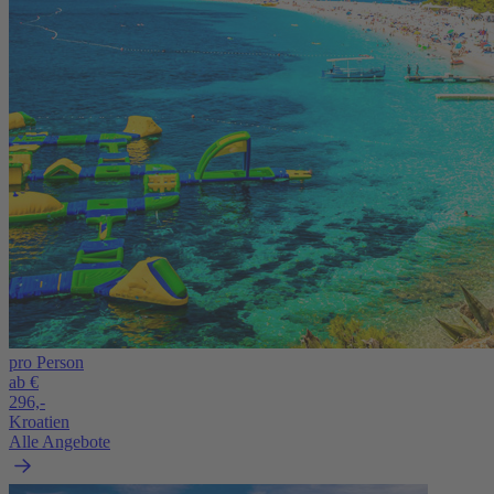
pro Person
ab €
296,-
Kroatien
Alle Angebote