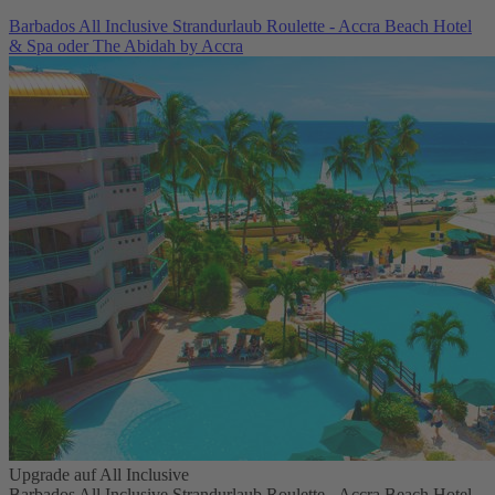
Barbados All Inclusive Strandurlaub Roulette - Accra Beach Hotel
& Spa oder The Abidah by Accra
Upgrade auf All Inclusive
Barbados All Inclusive Strandurlaub Roulette - Accra Beach Hotel