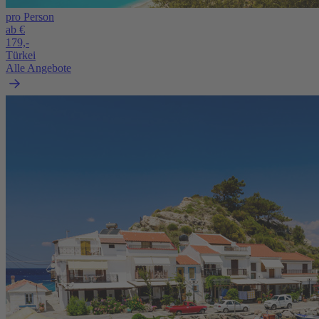
pro Person
ab €
179,-
Türkei
Alle Angebote