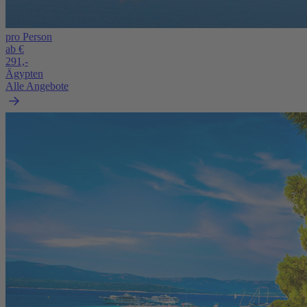
pro Person
ab €
291,-
Ägypten
Alle Angebote