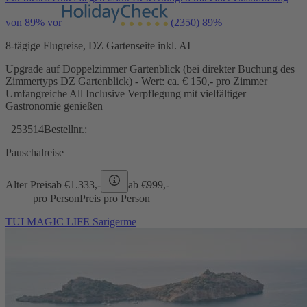
von 89% vor
(2350)
89%
8-tägige Flugreise, DZ Gartenseite inkl. AI
Upgrade auf Doppelzimmer Gartenblick (bei direkter Buchung des
Zimmertyps DZ Gartenblick) - Wert: ca. € 150,- pro Zimmer
Umfangreiche All Inclusive Verpflegung mit vielfältiger
Gastronomie genießen
253514
Bestellnr.:
Pauschalreise
Alter Preis
ab €
1.333,-
ab €
999,-
pro Person
Preis pro Person
TUI MAGIC LIFE Sarigerme