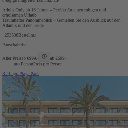
8-tägige Flugreise, DZ inkl. HP
Adults Only ab 16 Jahren – Perfekt für einen ruhigen und
erholsamen Urlaub
Traumhafter Panoramablick – Genießen Sie den Ausblick auf den
Atlantik und den Teide
253538
Bestellnr.:
Pauschalreise
Alter Preis
ab €
999,-
ab €
699,-
pro Person
Preis pro Person
R2 Lago Playa Park