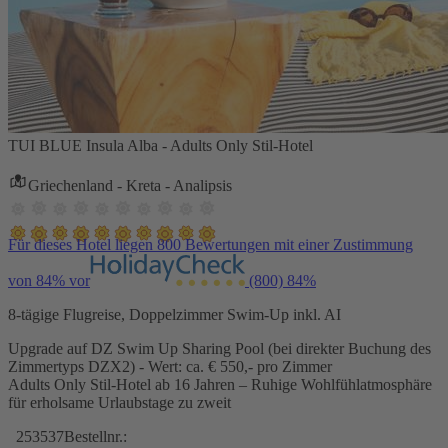
TUI BLUE Insula Alba - Adults Only Stil-Hotel
Griechenland - Kreta - Analipsis
Für dieses Hotel liegen 800 Bewertungen mit einer Zustimmung
von 84% vor
(800)
84%
8-tägige Flugreise, Doppelzimmer Swim-Up inkl. AI
Upgrade auf DZ Swim Up Sharing Pool (bei direkter Buchung des
Zimmertyps DZX2) - Wert: ca. € 550,- pro Zimmer
Adults Only Stil-Hotel ab 16 Jahren – Ruhige Wohlfühlatmosphäre
für erholsame Urlaubstage zu zweit
253537
Bestellnr.: