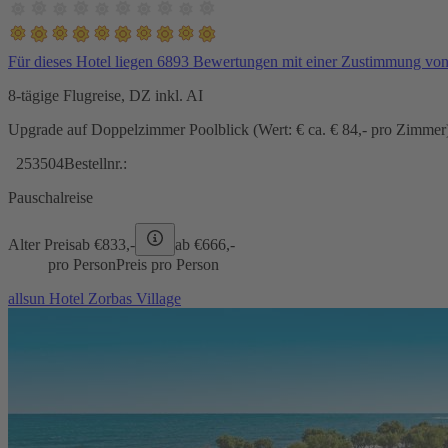
Für dieses Hotel liegen 6893 Bewertungen mit einer Zustimmung vo
8-tägige Flugreise, DZ inkl. AI
Upgrade auf Doppelzimmer Poolblick (Wert: € ca. € 84,- pro Zimmer) 
253504
Bestellnr.:
Pauschalreise
Alter Preis
ab €
833,-
ab €
666,-
pro Person
Preis pro Person
allsun Hotel Zorbas Village