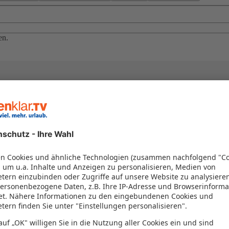
en.
el in einem Paket kombiniert werden – das spart Zeit und Geld. Nutzen 
en!