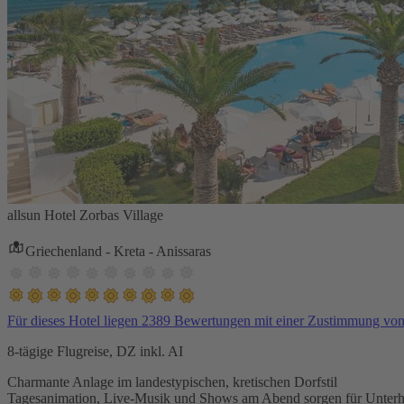
allsun Hotel Zorbas Village
Griechenland - Kreta - Anissaras
Für dieses Hotel liegen 2389 Bewertungen mit einer Zustimmung vo
8-tägige Flugreise, DZ inkl. AI
Charmante Anlage im landestypischen, kretischen Dorfstil
Tagesanimation, Live-Musik und Shows am Abend sorgen für Unterh