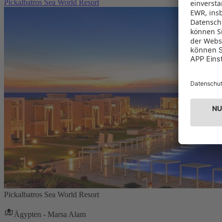
Pickalbatros Sea World Resort
Pickalbatros Sea World Resort
Ägypten - Marsa Alam