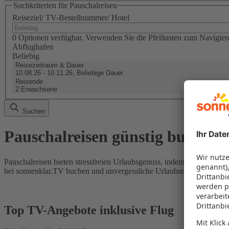
Suchkriterien für Pauschalreisen
Reiseziel/ TV-Bestellnummer/ Hotel
0 Optionen verfügbar. Verwenden Sie die Pfeiltasten zum Navigier
Abflughafen
Beliebig
Reisezeitraum & Dauer
10.08.26 - 10.11.26, Beliebige Dauer
Reisende
2 Erwachsene
Suchen
Pauschalreisen günstig buchen
Pauschalreisen bieten stressfreien Urlaubsgenuss, indem Flug und Hot
bei sonnenklar.TV buchen und unvergessliche Urlaubsmomente erleb
Top TV-Angebote inklusive Flug