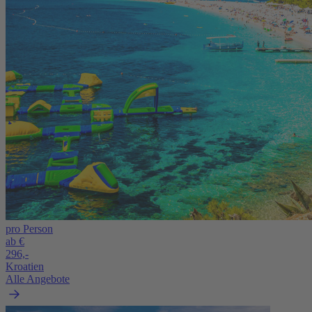
pro Person
ab €
296,-
Kroatien
Alle Angebote