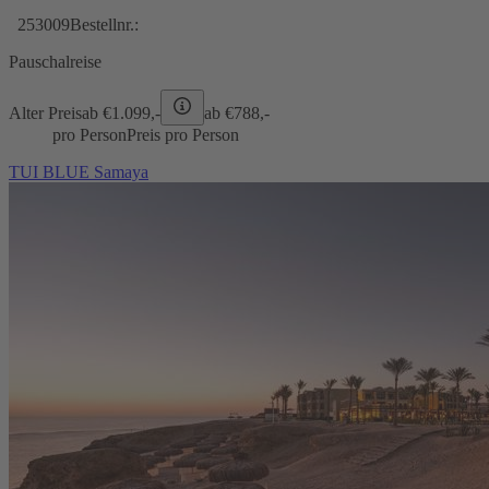
253009
Bestellnr.:
Pauschalreise
Alter Preis
ab €
1.099,-
ab €
788,-
pro Person
Preis pro Person
TUI BLUE Samaya