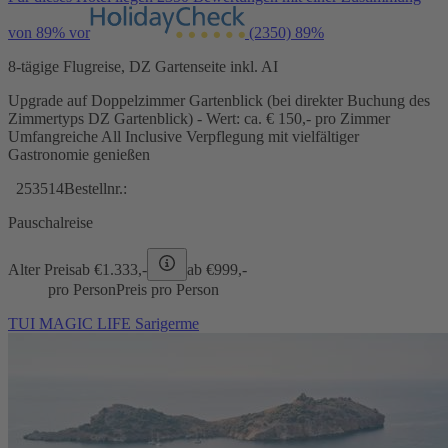
von 89% vor
(2350)
89%
8-tägige Flugreise, DZ Gartenseite inkl. AI
Upgrade auf Doppelzimmer Gartenblick (bei direkter Buchung des
Zimmertyps DZ Gartenblick) - Wert: ca. € 150,- pro Zimmer
Umfangreiche All Inclusive Verpflegung mit vielfältiger
Gastronomie genießen
253514
Bestellnr.:
Pauschalreise
Alter Preis
ab €
1.333,-
ab €
999,-
pro Person
Preis pro Person
TUI MAGIC LIFE Sarigerme