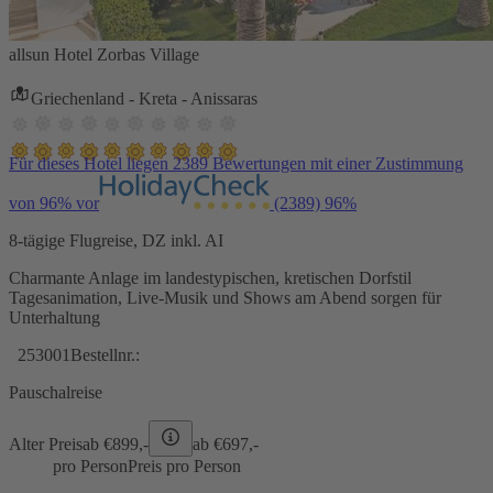
allsun Hotel Zorbas Village
Griechenland - Kreta - Anissaras
Für dieses Hotel liegen 2389 Bewertungen mit einer Zustimmung
von 96% vor
(2389)
96%
8-tägige Flugreise, DZ inkl. AI
Charmante Anlage im landestypischen, kretischen Dorfstil
Tagesanimation, Live-Musik und Shows am Abend sorgen für
Unterhaltung
253001
Bestellnr.:
Pauschalreise
Alter Preis
ab €
899,-
ab €
697,-
pro Person
Preis pro Person