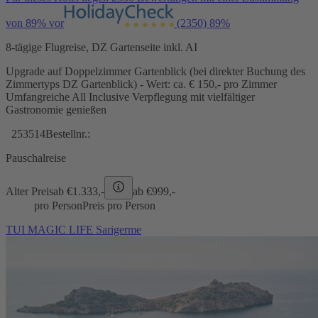
von 89% vor
(2350)
89%
8-tägige Flugreise, DZ Gartenseite inkl. AI
Upgrade auf Doppelzimmer Gartenblick (bei direkter Buchung des
Zimmertyps DZ Gartenblick) - Wert: ca. € 150,- pro Zimmer
Umfangreiche All Inclusive Verpflegung mit vielfältiger
Gastronomie genießen
253514
Bestellnr.:
Pauschalreise
Alter Preis
ab €
1.333,-
ab €
999,-
pro Person
Preis pro Person
TUI MAGIC LIFE Sarigerme