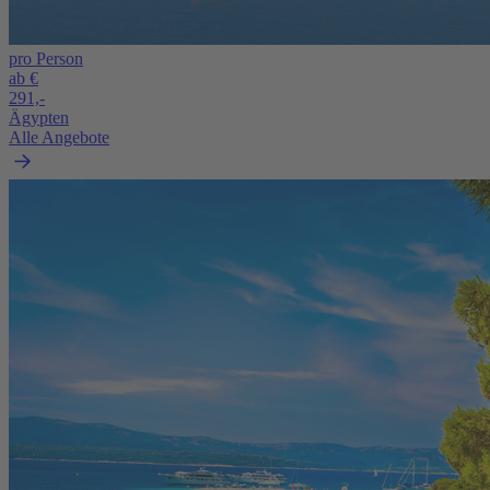
pro Person
ab €
291,-
Ägypten
Alle Angebote