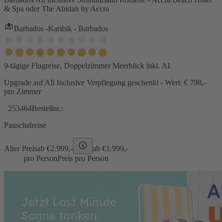
& Spa oder The Abidah by Accra
Barbados -Karibik - Barbados
9-tägige Flugreise, Doppelzimmer Meerblick inkl. AI
Upgrade auf All Inclusive Verpflegung geschenkt - Wert: € 798,-
pro Zimmer
253464
Bestellnr.:
Pauschalreise
Alter Preis
ab €
2.999,-
ab €
1.999,-
pro Person
Preis pro Person