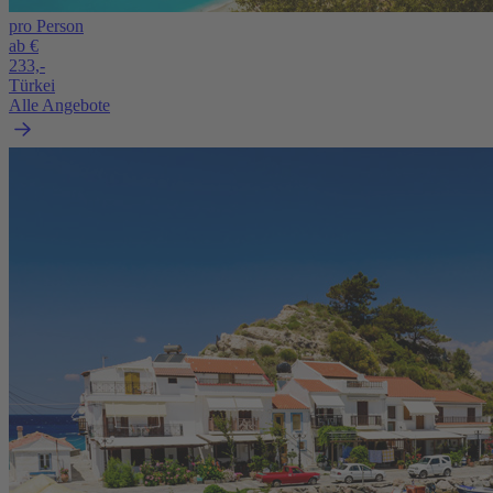
pro Person
ab €
233,-
Türkei
Alle Angebote