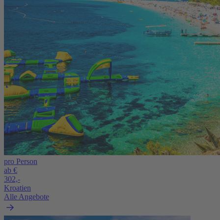
pro Person
ab €
302,-
Kroatien
Alle Angebote