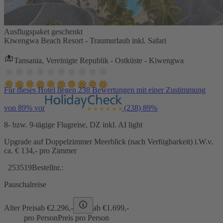
Ausflugspaket geschenkt
Kiwengwa Beach Resort - Traumurlaub inkl. Safari
Tansania, Vereinigte Republik - Ostküste - Kiwengwa
Für dieses Hotel liegen 238 Bewertungen mit einer Zustimmung
von 89% vor
(238)
89%
8- bzw. 9-tägige Flugreise, DZ inkl. AI light
Upgrade auf Doppelzimmer Meerblick (nach Verfügbarkeit) i.W.v.
ca. € 134,- pro Zimmer
253519
Bestellnr.:
Pauschalreise
Alter Preis
ab €
2.296,-
ab €
1.699,-
pro Person
Preis pro Person