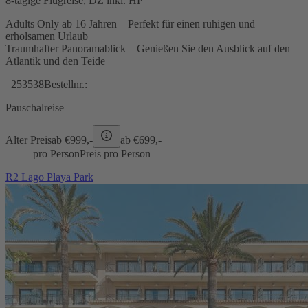
8-tägige Flugreise, DZ inkl. HP
Adults Only ab 16 Jahren – Perfekt für einen ruhigen und
erholsamen Urlaub
Traumhafter Panoramablick – Genießen Sie den Ausblick auf den
Atlantik und den Teide
253538
Bestellnr.:
Pauschalreise
Alter Preis
ab €
999,-
ab €
699,-
pro Person
Preis pro Person
R2 Lago Playa Park