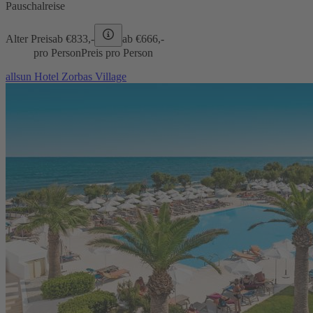
Pauschalreise
Alter Preis
ab €
833,-
ab €
666,-
pro Person
Preis pro Person
allsun Hotel Zorbas Village