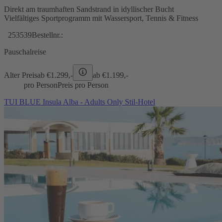
Direkt am traumhaften Sandstrand in idyllischer Bucht
Vielfältiges Sportprogramm mit Wassersport, Tennis & Fitness
253539
Bestellnr.:
Pauschalreise
Alter Preis
ab €
1.299,-
ab €
1.199,-
pro Person
Preis pro Person
TUI BLUE Insula Alba - Adults Only Stil-Hotel