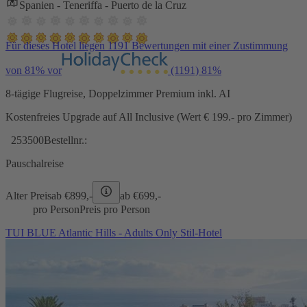
Spanien - Teneriffa - Puerto de la Cruz
Für dieses Hotel liegen 1191 Bewertungen mit einer Zustimmung
von 81% vor
(1191)
81%
8-tägige Flugreise, Doppelzimmer Premium inkl. AI
Kostenfreies Upgrade auf All Inclusive (Wert € 199.- pro Zimmer)
253500
Bestellnr.:
Pauschalreise
Alter Preis
ab €
899,-
ab €
699,-
pro Person
Preis pro Person
TUI BLUE Atlantic Hills - Adults Only Stil-Hotel