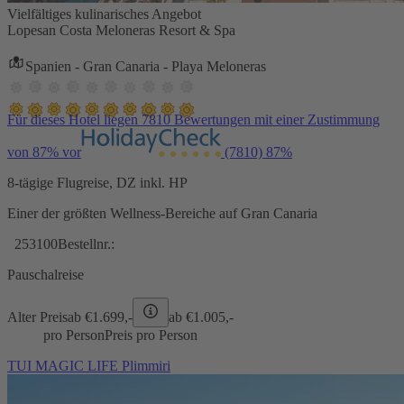
Vielfältiges kulinarisches Angebot
Lopesan Costa Meloneras Resort & Spa
Spanien - Gran Canaria - Playa Meloneras
Für dieses Hotel liegen 7810 Bewertungen mit einer Zustimmung
von 87% vor
(7810)
87%
8-tägige Flugreise, DZ inkl. HP
Einer der größten Wellness-Bereiche auf Gran Canaria
253100
Bestellnr.:
Pauschalreise
Alter Preis
ab €
1.699,-
ab €
1.005,-
pro Person
Preis pro Person
TUI MAGIC LIFE Plimmiri