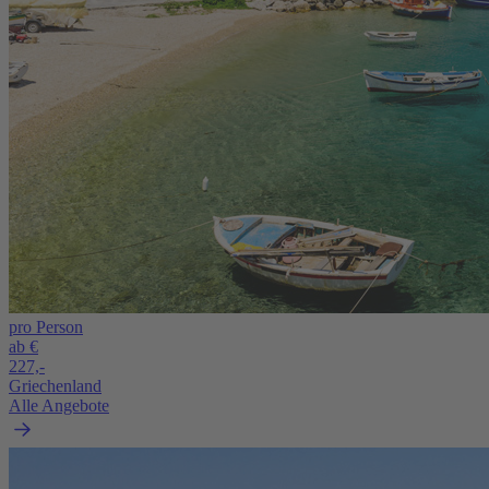
pro Person
ab €
227,-
Griechenland
Alle Angebote