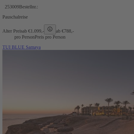
253009
Bestellnr.:
Pauschalreise
Alter Preis
ab €
1.099,-
ab €
788,-
pro Person
Preis pro Person
TUI BLUE Samaya