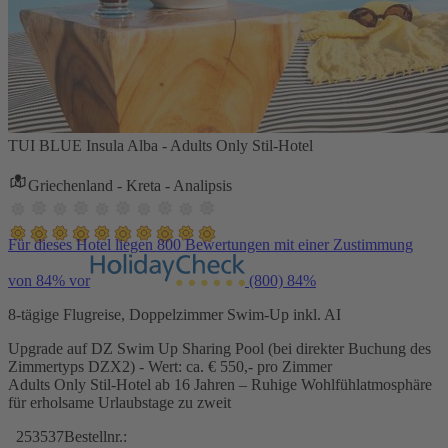
TUI BLUE Insula Alba - Adults Only Stil-Hotel
Griechenland - Kreta - Analipsis
Für dieses Hotel liegen 800 Bewertungen mit einer Zustimmung
von 84% vor
(800)
84%
8-tägige Flugreise, Doppelzimmer Swim-Up inkl. AI
Upgrade auf DZ Swim Up Sharing Pool (bei direkter Buchung des
Zimmertyps DZX2) - Wert: ca. € 550,- pro Zimmer
Adults Only Stil-Hotel ab 16 Jahren – Ruhige Wohlfühlatmosphäre
für erholsame Urlaubstage zu zweit
253537
Bestellnr.: