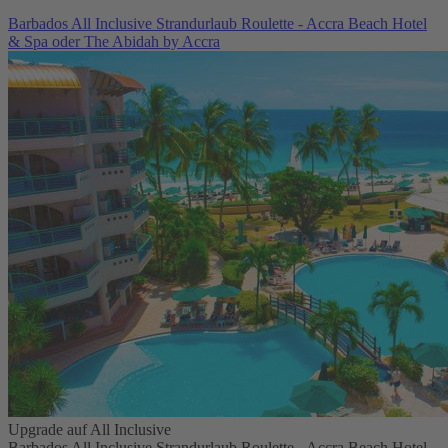
Barbados All Inclusive Strandurlaub Roulette - Accra Beach Hotel
& Spa oder The Abidah by Accra
Upgrade auf All Inclusive
Barbados All Inclusive Strandurlaub Roulette - Accra Beach Hotel