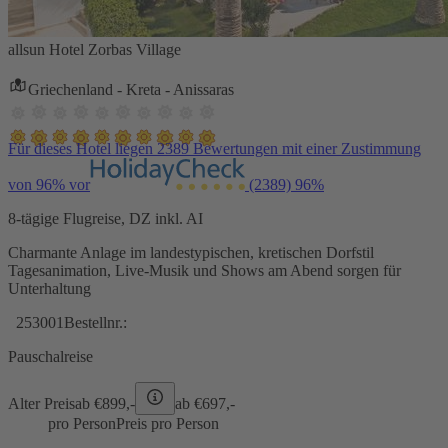
allsun Hotel Zorbas Village
Griechenland - Kreta - Anissaras
Für dieses Hotel liegen 2389 Bewertungen mit einer Zustimmung
von 96% vor
(2389)
96%
8-tägige Flugreise, DZ inkl. AI
Charmante Anlage im landestypischen, kretischen Dorfstil
Tagesanimation, Live-Musik und Shows am Abend sorgen für
Unterhaltung
253001
Bestellnr.:
Pauschalreise
Alter Preis
ab €
899,-
ab €
697,-
pro Person
Preis pro Person