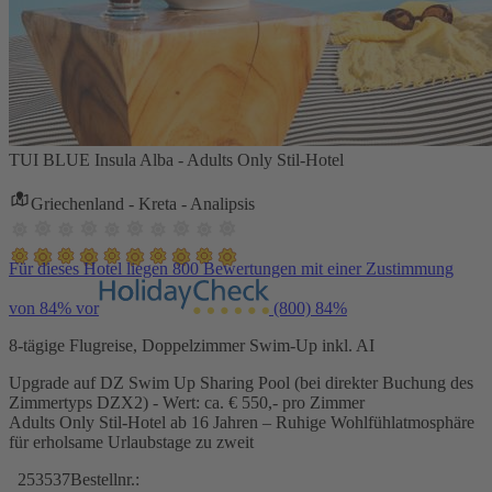
TUI BLUE Insula Alba - Adults Only Stil-Hotel
Griechenland - Kreta - Analipsis
Für dieses Hotel liegen 800 Bewertungen mit einer Zustimmung
von 84% vor
(800)
84%
8-tägige Flugreise, Doppelzimmer Swim-Up inkl. AI
Upgrade auf DZ Swim Up Sharing Pool (bei direkter Buchung des
Zimmertyps DZX2) - Wert: ca. € 550,- pro Zimmer
Adults Only Stil-Hotel ab 16 Jahren – Ruhige Wohlfühlatmosphäre
für erholsame Urlaubstage zu zweit
253537
Bestellnr.: