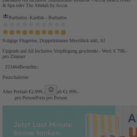
& Spa oder The Abidah by Accra
Barbados -Karibik - Barbados
9-tägige Flugreise, Doppelzimmer Meerblick inkl. AI
Upgrade auf All Inclusive Verpflegung geschenkt - Wert: € 798,-
pro Zimmer
253464
Bestellnr.:
Pauschalreise
Alter Preis
ab €
2.999,-
ab €
1.999,-
pro Person
Preis pro Person