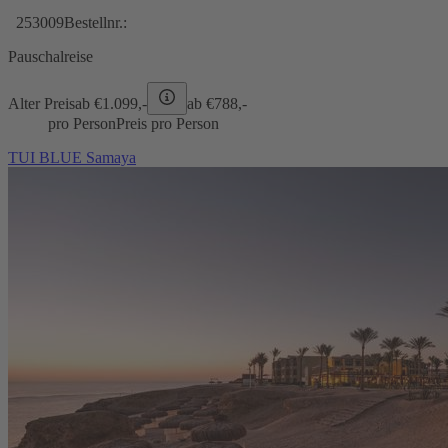
253009
Bestellnr.:
Pauschalreise
Alter Preis
ab €
1.099,-
ab €
788,-
pro Person
Preis pro Person
TUI BLUE Samaya