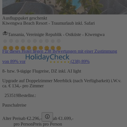
Ausflugspaket geschenkt
Kiwengwa Beach Resort - Traumurlaub inkl. Safari
Tansania, Vereinigte Republik - Ostküste - Kiwengwa
Für dieses Hotel liegen 238 Bewertungen mit einer Zustimmung
von 89% vor
(238)
89%
8- bzw. 9-tägige Flugreise, DZ inkl. AI light
Upgrade auf Doppelzimmer Meerblick (nach Verfügbarkeit) i.W.v.
ca. € 134,- pro Zimmer
253519
Bestellnr.:
Pauschalreise
Alter Preis
ab €
2.296,-
ab €
1.699,-
pro Person
Preis pro Person