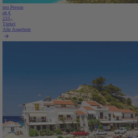
pro Person
ab €
233,-
Türkei
Alle Angebote