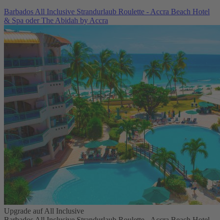
Barbados All Inclusive Strandurlaub Roulette - Accra Beach Hotel
& Spa oder The Abidah by Accra
Upgrade auf All Inclusive
Barbados All Inclusive Strandurlaub Roulette - Accra Beach Hotel