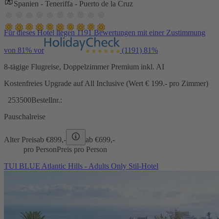
Spanien - Teneriffa - Puerto de la Cruz
Für dieses Hotel liegen 1191 Bewertungen mit einer Zustimmung
von 81% vor
(1191)
81%
8-tägige Flugreise, Doppelzimmer Premium inkl. AI
Kostenfreies Upgrade auf All Inclusive (Wert € 199.- pro Zimmer)
253500
Bestellnr.:
Pauschalreise
Alter Preis
ab €
899,-
ab €
699,-
pro Person
Preis pro Person
TUI BLUE Atlantic Hills - Adults Only Stil-Hotel