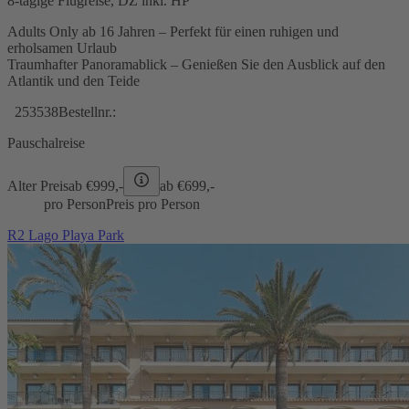
8-tägige Flugreise, DZ inkl. HP
Adults Only ab 16 Jahren – Perfekt für einen ruhigen und
erholsamen Urlaub
Traumhafter Panoramablick – Genießen Sie den Ausblick auf den
Atlantik und den Teide
253538
Bestellnr.:
Pauschalreise
Alter Preis
ab €
999,-
ab €
699,-
pro Person
Preis pro Person
R2 Lago Playa Park