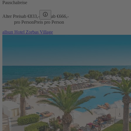
Pauschalreise
Alter Preis
ab €
833,-
ab €
666,-
pro Person
Preis pro Person
allsun Hotel Zorbas Village