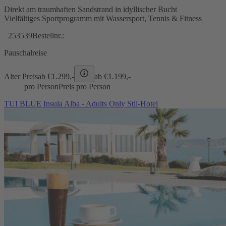
Direkt am traumhaften Sandstrand in idyllischer Bucht
Vielfältiges Sportprogramm mit Wassersport, Tennis & Fitness
253539
Bestellnr.:
Pauschalreise
Alter Preis
ab €
1.299,-
ab €
1.199,-
pro Person
Preis pro Person
TUI BLUE Insula Alba - Adults Only Stil-Hotel