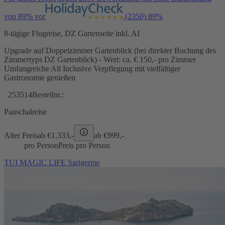
von 89% vor
(2350)
89%
8-tägige Flugreise, DZ Gartenseite inkl. AI
Upgrade auf Doppelzimmer Gartenblick (bei direkter Buchung des
Zimmertyps DZ Gartenblick) - Wert: ca. € 150,- pro Zimmer
Umfangreiche All Inclusive Verpflegung mit vielfältiger
Gastronomie genießen
253514
Bestellnr.:
Pauschalreise
Alter Preis
ab €
1.333,-
ab €
999,-
pro Person
Preis pro Person
TUI MAGIC LIFE Sarigerme