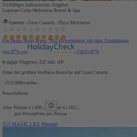
Vielfältiges kulinarisches Angebot
Lopesan Costa Meloneras Resort & Spa
Spanien - Gran Canaria - Playa Meloneras
Für dieses Hotel liegen 7810 Bewertungen mit einer Zustimmung
von 87% vor
(7810)
87%
8-tägige Flugreise, DZ inkl. HP
Einer der größten Wellness-Bereiche auf Gran Canaria
253100
Bestellnr.:
Pauschalreise
Alter Preis
ab €
1.699,-
ab €
1.005,-
pro Person
Preis pro Person
TUI MAGIC LIFE Plimmiri