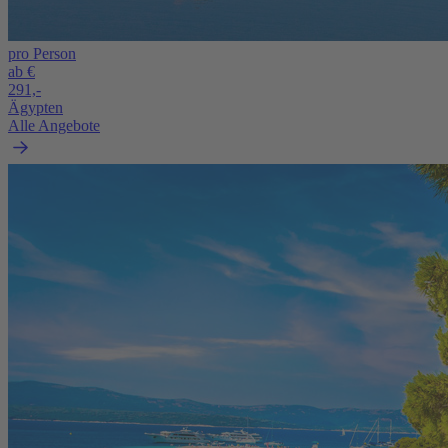
pro Person
ab €
291,-
Ägypten
Alle Angebote