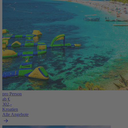
pro Person
ab €
302,-
Kroatien
Alle Angebote