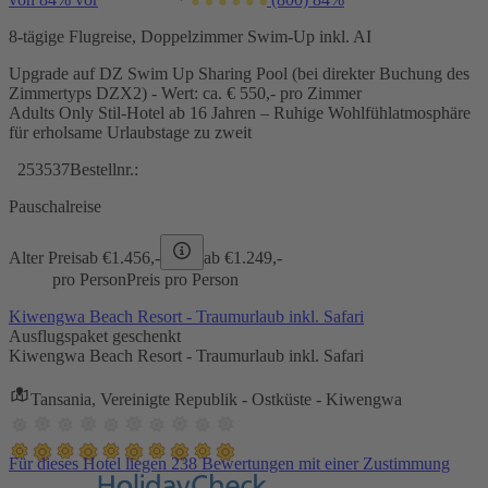
8-tägige Flugreise, Doppelzimmer Swim-Up inkl. AI
Upgrade auf DZ Swim Up Sharing Pool (bei direkter Buchung des
Zimmertyps DZX2) - Wert: ca. € 550,- pro Zimmer
Adults Only Stil-Hotel ab 16 Jahren – Ruhige Wohlfühlatmosphäre
für erholsame Urlaubstage zu zweit
253537
Bestellnr.:
Pauschalreise
Alter Preis
ab €
1.456,-
ab €
1.249,-
pro Person
Preis pro Person
Kiwengwa Beach Resort - Traumurlaub inkl. Safari
Ausflugspaket geschenkt
Kiwengwa Beach Resort - Traumurlaub inkl. Safari
Tansania, Vereinigte Republik - Ostküste - Kiwengwa
Für dieses Hotel liegen 238 Bewertungen mit einer Zustimmung