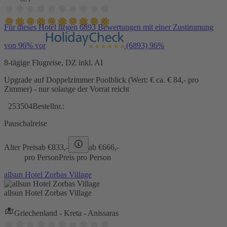
Für dieses Hotel liegen 6893 Bewertungen mit einer Zustimmung
von 96% vor
(6893)
96%
8-tägige Flugreise, DZ inkl. AI
Upgrade auf Doppelzimmer Poolblick (Wert: € ca. € 84,- pro
Zimmer) - nur solange der Vorrat reicht
253504
Bestellnr.:
Pauschalreise
Alter Preis
ab €
833,-
ab €
666,-
pro Person
Preis pro Person
allsun Hotel Zorbas Village
allsun Hotel Zorbas Village
Griechenland - Kreta - Anissaras