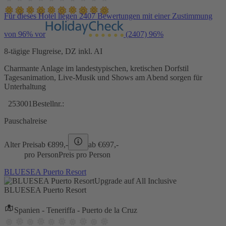
Für dieses Hotel liegen 2407 Bewertungen mit einer Zustimmung
von 96% vor
(2407)
96%
8-tägige Flugreise, DZ inkl. AI
Charmante Anlage im landestypischen, kretischen Dorfstil
Tagesanimation, Live-Musik und Shows am Abend sorgen für
Unterhaltung
253001
Bestellnr.:
Pauschalreise
Alter Preis
ab €
899,-
ab €
697,-
pro Person
Preis pro Person
BLUESEA Puerto Resort
Upgrade auf All Inclusive
BLUESEA Puerto Resort
Spanien - Teneriffa - Puerto de la Cruz