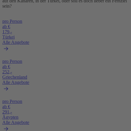
auf den Kanaren, in der Türkei, oder soll es doch lieber ein Fernziel
sein?
pro Person
ab €
179,-
Türkei
Alle Angebote
pro Person
ab €
252,-
Griechenland
Alle Angebote
pro Person
ab €
291,-
Ägypten
Alle Angebote