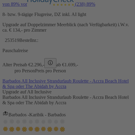
von 89% vor
(238)
89%
8- bzw. 9-tägige Flugreise, DZ inkl. AI light
Upgrade auf Doppelzimmer Meerblick (nach Verfügbarkeit) i.W.v.
ca. € 134,- pro Zimmer
253519
Bestellnr.:
Pauschalreise
Alter Preis
ab €
2.296,-
ab €
1.699,-
pro Person
Preis pro Person
Barbados All Inclusive Strandurlaub Roulette - Accra Beach Hotel
& Spa oder The Abidah by Accra
Upgrade auf All Inclusive
Barbados All Inclusive Strandurlaub Roulette - Accra Beach Hotel
& Spa oder The Abidah by Accra
Barbados -Karibik - Barbados