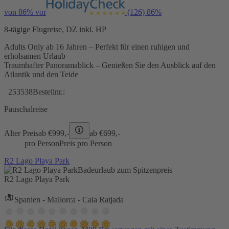
von 86% vor
(126)
86%
8-tägige Flugreise, DZ inkl. HP
Adults Only ab 16 Jahren – Perfekt für einen ruhigen und
erholsamen Urlaub
Traumhafter Panoramablick – Genießen Sie den Ausblick auf den
Atlantik und den Teide
253538
Bestellnr.:
Pauschalreise
Alter Preis
ab €
999,-
ab €
699,-
pro Person
Preis pro Person
R2 Lago Playa Park
Badeurlaub zum Spitzenpreis
R2 Lago Playa Park
Spanien - Mallorca - Cala Ratjada