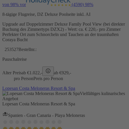
von 98% vor
(4590)
98%
8-tägige Flugreise, DZ Deluxe Poolseite inkl. AI
Upgrade auf Doppelzimmer Deluxe Family Pool View (bei direkter
Buchung des Zimmertyps DZX2) - Wert: ca. € 220,- pro Zimmer
Perfekter Ort zum Schnorcheln und Tauchen an der traumhaften
Coraya Bucht
253527
Bestellnr.:
Pauschalreise
Alter Preis
ab €
1.022,-
ab €
929,-
pro Person
Preis pro Person
Lopesan Costa Meloneras Resort & Spa
Vielfältiges kulinarisches
Angebot
Lopesan Costa Meloneras Resort & Spa
Spanien - Gran Canaria - Playa Meloneras