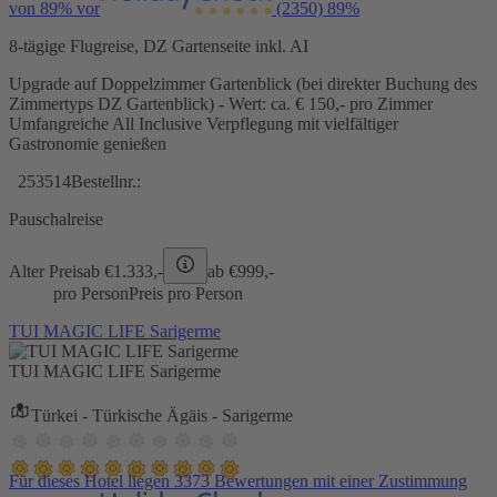
von 89% vor
(2350)
89%
8-tägige Flugreise, DZ Gartenseite inkl. AI
Upgrade auf Doppelzimmer Gartenblick (bei direkter Buchung des
Zimmertyps DZ Gartenblick) - Wert: ca. € 150,- pro Zimmer
Umfangreiche All Inclusive Verpflegung mit vielfältiger
Gastronomie genießen
253514
Bestellnr.:
Pauschalreise
Alter Preis
ab €
1.333,-
ab €
999,-
pro Person
Preis pro Person
TUI MAGIC LIFE Sarigerme
TUI MAGIC LIFE Sarigerme
Türkei - Türkische Ägäis - Sarigerme
Für dieses Hotel liegen 3373 Bewertungen mit einer Zustimmung