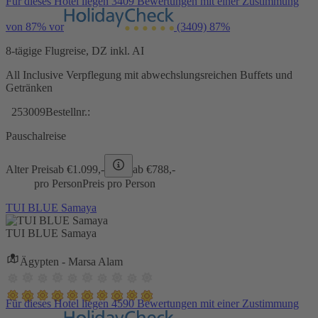
Für dieses Hotel liegen 3409 Bewertungen mit einer Zustimmung
von 87% vor
(3409)
87%
8-tägige Flugreise, DZ inkl. AI
All Inclusive Verpflegung mit abwechslungsreichen Buffets und
Getränken
253009
Bestellnr.:
Pauschalreise
Alter Preis
ab €
1.099,-
ab €
788,-
pro Person
Preis pro Person
TUI BLUE Samaya
TUI BLUE Samaya
Ägypten - Marsa Alam
Für dieses Hotel liegen 4590 Bewertungen mit einer Zustimmung