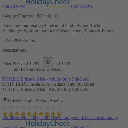
von 98% vor
(3373)
98%
8-tägige Flugreise, DZ inkl. AI
Direkt am traumhaften Sandstrand in idyllischer Bucht
Vielfältiges Sportprogramm mit Wassersport, Tennis & Fitness
253539
Bestellnr.:
Pauschalreise
Alter Preis
ab €
1.299,-
ab €
1.199,-
pro Person
Preis pro Person
TUI BLUE Insula Alba - Adults Only Stil-Hotel
TUI BLUE Insula Alba - Adults Only Stil-Hotel
Griechenland - Kreta - Analipsis
Für dieses Hotel liegen 800 Bewertungen mit einer Zustimmung
von 84% vor
(800)
84%