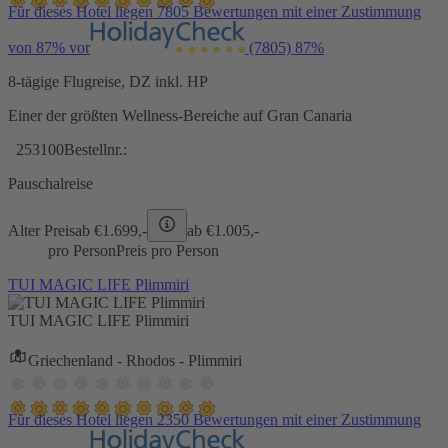
Für dieses Hotel liegen 7805 Bewertungen mit einer Zustimmung
von 87% vor
(7805)
87%
8-tägige Flugreise, DZ inkl. HP
Einer der größten Wellness-Bereiche auf Gran Canaria
253100
Bestellnr.:
Pauschalreise
Alter Preis
ab €
1.699,-
ab €
1.005,-
pro Person
Preis pro Person
TUI MAGIC LIFE Plimmiri
TUI MAGIC LIFE Plimmiri
Griechenland - Rhodos - Plimmiri
Für dieses Hotel liegen 2350 Bewertungen mit einer Zustimmung