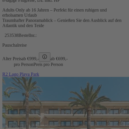
8-tägige Flugreise, DZ inkl. HP
Adults Only ab 16 Jahren – Perfekt für einen ruhigen und
erholsamen Urlaub
Traumhafter Panoramablick – Genießen Sie den Ausblick auf den
Atlantik und den Teide
253538
Bestellnr.:
Pauschalreise
Alter Preis
ab €
999,-
ab €
699,-
pro Person
Preis pro Person
R2 Lago Playa Park