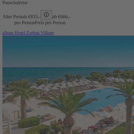
Pauschalreise
Alter Preis
ab €
833,-
ab €
666,-
pro Person
Preis pro Person
allsun Hotel Zorbas Village