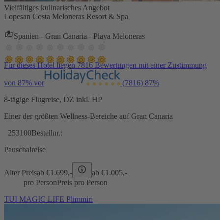
Vielfältiges kulinarisches Angebot
Lopesan Costa Meloneras Resort & Spa
Spanien - Gran Canaria - Playa Meloneras
Für dieses Hotel liegen 7816 Bewertungen mit einer Zustimmung
von 87% vor
(7816)
87%
8-tägige Flugreise, DZ inkl. HP
Einer der größten Wellness-Bereiche auf Gran Canaria
253100
Bestellnr.:
Pauschalreise
Alter Preis
ab €
1.699,-
ab €
1.005,-
pro Person
Preis pro Person
TUI MAGIC LIFE Plimmiri