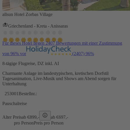
allsun Hotel Zorbas Village
Griechenland - Kreta - Anissaras
Für dieses Hotel liegen 2407 Bewertungen mit einer Zustimmung
von 96% vor
(2407)
96%
8-tägige Flugreise, DZ inkl. AI
Charmante Anlage im landestypischen, kretischen Dorfstil
Tagesanimation, Live-Musik und Shows am Abend sorgen für
Unterhaltung
253001
Bestellnr.:
Pauschalreise
Alter Preis
ab €
899,-
ab €
697,-
pro Person
Preis pro Person