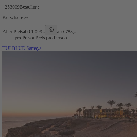
253009
Bestellnr.:
Pauschalreise
Alter Preis
ab €
1.099,-
ab €
788,-
pro Person
Preis pro Person
TUI BLUE Samaya