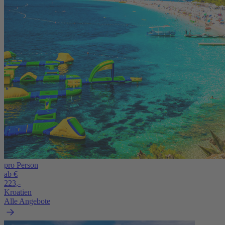
pro Person
ab €
223,-
Kroatien
Alle Angebote