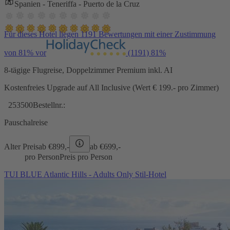
Spanien - Teneriffa - Puerto de la Cruz
Für dieses Hotel liegen 1191 Bewertungen mit einer Zustimmung
von 81% vor
(1191)
81%
8-tägige Flugreise, Doppelzimmer Premium inkl. AI
Kostenfreies Upgrade auf All Inclusive (Wert € 199.- pro Zimmer)
253500
Bestellnr.:
Pauschalreise
Alter Preis
ab €
899,-
ab €
699,-
pro Person
Preis pro Person
TUI BLUE Atlantic Hills - Adults Only Stil-Hotel