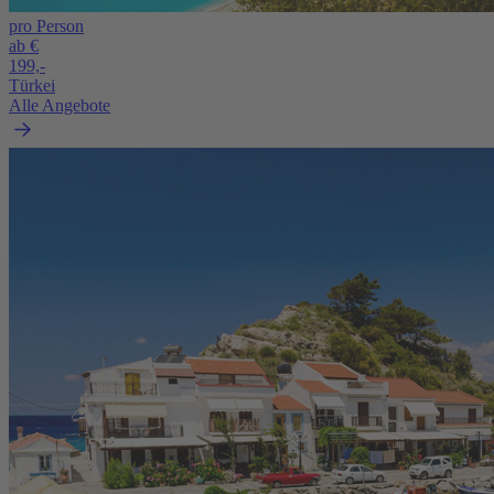
pro Person
ab €
199,-
Türkei
Alle Angebote