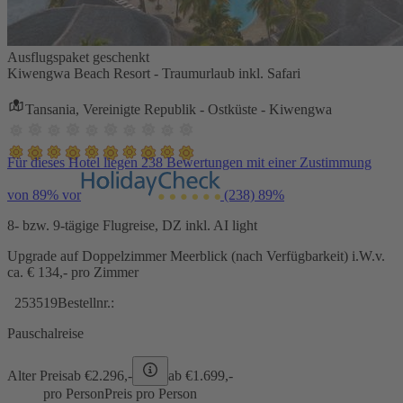
Ausflugspaket geschenkt
Kiwengwa Beach Resort - Traumurlaub inkl. Safari
Tansania, Vereinigte Republik - Ostküste - Kiwengwa
Für dieses Hotel liegen 238 Bewertungen mit einer Zustimmung
von 89% vor
(238)
89%
8- bzw. 9-tägige Flugreise, DZ inkl. AI light
Upgrade auf Doppelzimmer Meerblick (nach Verfügbarkeit) i.W.v.
ca. € 134,- pro Zimmer
253519
Bestellnr.:
Pauschalreise
Alter Preis
ab €
2.296,-
ab €
1.699,-
pro Person
Preis pro Person