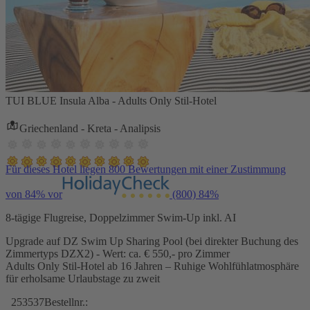
TUI BLUE Insula Alba - Adults Only Stil-Hotel
Griechenland - Kreta - Analipsis
Für dieses Hotel liegen 800 Bewertungen mit einer Zustimmung
von 84% vor
(800)
84%
8-tägige Flugreise, Doppelzimmer Swim-Up inkl. AI
Upgrade auf DZ Swim Up Sharing Pool (bei direkter Buchung des
Zimmertyps DZX2) - Wert: ca. € 550,- pro Zimmer
Adults Only Stil-Hotel ab 16 Jahren – Ruhige Wohlfühlatmosphäre
für erholsame Urlaubstage zu zweit
253537
Bestellnr.: