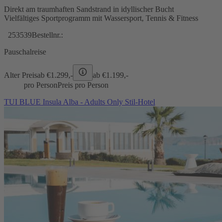
Direkt am traumhaften Sandstrand in idyllischer Bucht
Vielfältiges Sportprogramm mit Wassersport, Tennis & Fitness
253539
Bestellnr.:
Pauschalreise
Alter Preis
ab €
1.299,-
ab €
1.199,-
pro Person
Preis pro Person
TUI BLUE Insula Alba - Adults Only Stil-Hotel