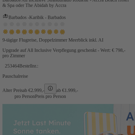
& Spa oder The Abidah by Accra
Barbados -Karibik - Barbados
9-tägige Flugreise, Doppelzimmer Meerblick inkl. AI
Upgrade auf All Inclusive Verpflegung geschenkt - Wert: € 798,-
pro Zimmer
253464
Bestellnr.:
Pauschalreise
Alter Preis
ab €
2.999,-
ab €
1.999,-
pro Person
Preis pro Person