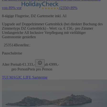
von 89% vor
(2350)
89%
8-tägige Flugreise, DZ Gartenseite inkl. AI
Upgrade auf Doppelzimmer Gartenblick (bei direkter Buchung des
Zimmertyps DZ Gartenblick) - Wert: ca. € 150,- pro Zimmer
Umfangreiche All Inclusive Verpflegung mit vielfältiger
Gastronomie genießen
253514
Bestellnr.:
Pauschalreise
Alter Preis
ab €
1.333,-
ab €
999,-
pro Person
Preis pro Person
TUI MAGIC LIFE Sarigerme