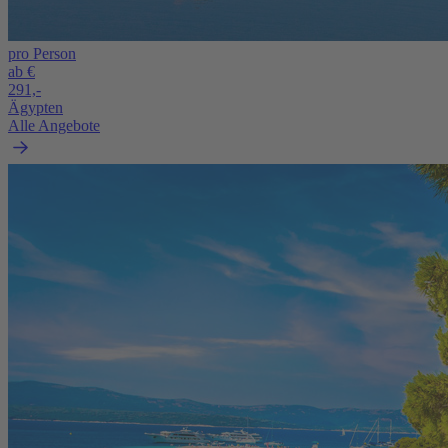
pro Person
ab €
291,-
Ägypten
Alle Angebote