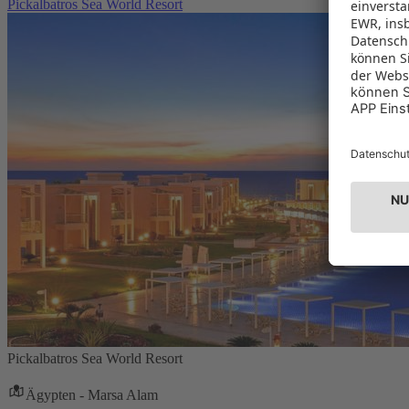
Pickalbatros Sea World Resort
Pickalbatros Sea World Resort
Ägypten - Marsa Alam