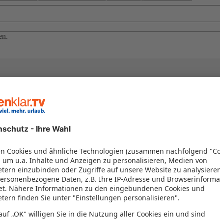
en.
el in einem Paket kombiniert werden – das spart Zeit und Geld. Nutzen 
en!