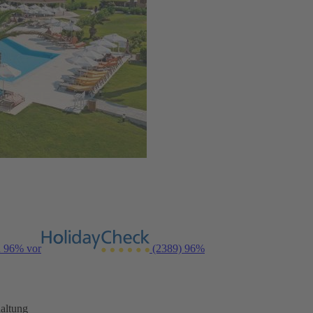
n 96% vor
(2389)
96%
altung