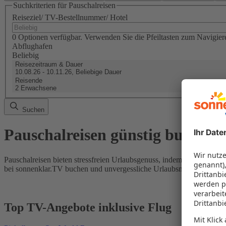
Suchkriterien für Pauschalreisen
Reiseziel/ TV-Bestellnummer/ Hotel
0 Optionen verfügbar. Verwenden Sie die Pfeiltasten zum Navigier
Abflughafen
Beliebig
Reisezeitraum & Dauer
10.08.26 - 10.11.26, Beliebige Dauer
Reisende
2 Erwachsene
Suchen
Pauschalreisen günstig buchen
Pauschalreisen bieten stressfreien Urlaubsgenuss, indem Flug und Hot
bei sonnenklar.TV buchen und unvergessliche Urlaubsmomente erleb
Top TV-Angebote inklusive Flug