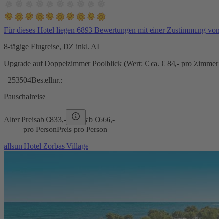
Für dieses Hotel liegen 6893 Bewertungen mit einer Zustimmung vo
8-tägige Flugreise, DZ inkl. AI
Upgrade auf Doppelzimmer Poolblick (Wert: € ca. € 84,- pro Zimmer) 
253504
Bestellnr.:
Pauschalreise
Alter Preis
ab €
833,-
ab €
666,-
pro Person
Preis pro Person
allsun Hotel Zorbas Village