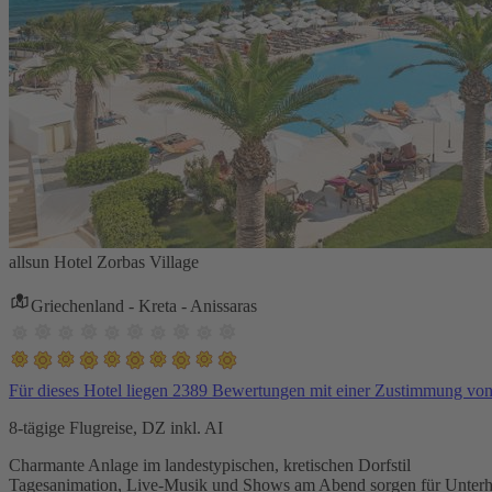
allsun Hotel Zorbas Village
Griechenland - Kreta - Anissaras
Für dieses Hotel liegen 2389 Bewertungen mit einer Zustimmung vo
8-tägige Flugreise, DZ inkl. AI
Charmante Anlage im landestypischen, kretischen Dorfstil
Tagesanimation, Live-Musik und Shows am Abend sorgen für Unterh