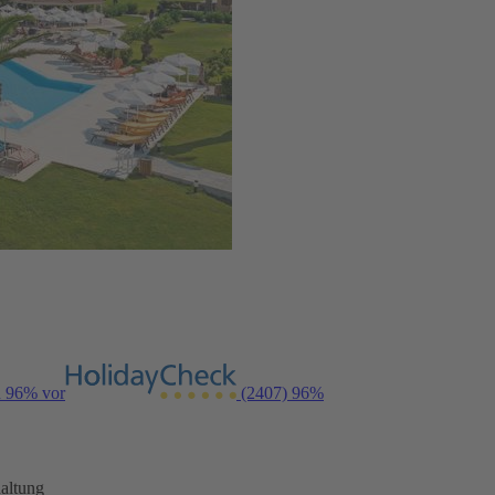
n 96% vor
(2407)
96%
altung