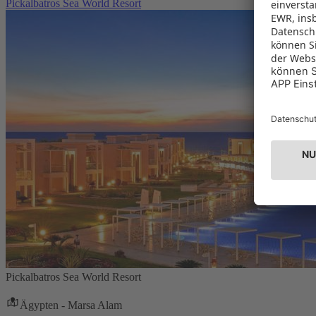
Pickalbatros Sea World Resort
Pickalbatros Sea World Resort
Ägypten - Marsa Alam