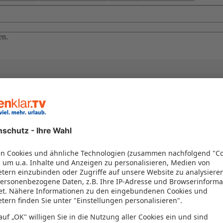
en.
el in einem Paket kombiniert werden – das spart Zeit und Geld. Nutzen 
en!