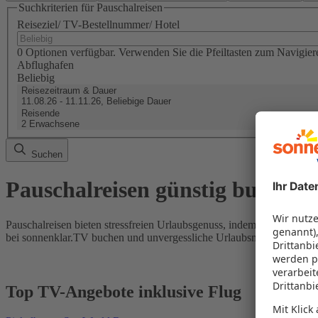
Suchkriterien für Pauschalreisen
Reiseziel/ TV-Bestellnummer/ Hotel
0 Optionen verfügbar. Verwenden Sie die Pfeiltasten zum Navigier
Abflughafen
Beliebig
Reisezeitraum & Dauer
11.08.26 - 11.11.26, Beliebige Dauer
Reisende
2 Erwachsene
Suchen
Pauschalreisen günstig buchen
Pauschalreisen bieten stressfreien Urlaubsgenuss, indem Flug und Hot
bei sonnenklar.TV buchen und unvergessliche Urlaubsmomente erleb
Top TV-Angebote inklusive Flug