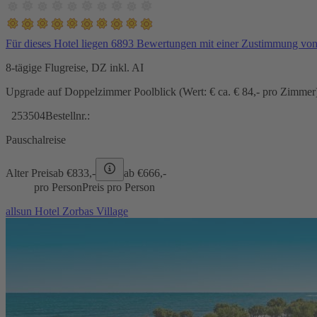
Für dieses Hotel liegen 6893 Bewertungen mit einer Zustimmung vo
8-tägige Flugreise, DZ inkl. AI
Upgrade auf Doppelzimmer Poolblick (Wert: € ca. € 84,- pro Zimmer) 
253504
Bestellnr.:
Pauschalreise
Alter Preis
ab €
833,-
ab €
666,-
pro Person
Preis pro Person
allsun Hotel Zorbas Village