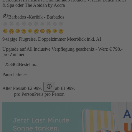
& Spa oder The Abidah by Accra
Barbados -Karibik - Barbados
9-tägige Flugreise, Doppelzimmer Meerblick inkl. AI
Upgrade auf All Inclusive Verpflegung geschenkt - Wert: € 798,-
pro Zimmer
253464
Bestellnr.:
Pauschalreise
Alter Preis
ab €
2.999,-
ab €
1.999,-
pro Person
Preis pro Person