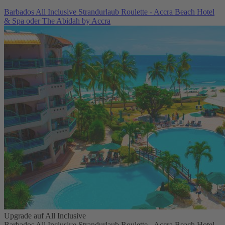
Barbados All Inclusive Strandurlaub Roulette - Accra Beach Hotel
& Spa oder The Abidah by Accra
Upgrade auf All Inclusive
Barbados All Inclusive Strandurlaub Roulette - Accra Beach Hotel