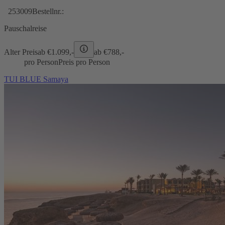
253009
Bestellnr.:
Pauschalreise
Alter Preis
ab €
1.099,-
ab €
788,-
pro Person
Preis pro Person
TUI BLUE Samaya