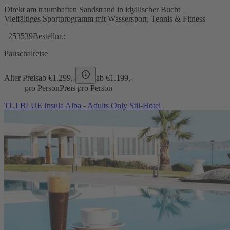
Direkt am traumhaften Sandstrand in idyllischer Bucht
Vielfältiges Sportprogramm mit Wassersport, Tennis & Fitness
253539
Bestellnr.:
Pauschalreise
Alter Preis
ab €
1.299,-
ab €
1.199,-
pro Person
Preis pro Person
TUI BLUE Insula Alba - Adults Only Stil-Hotel