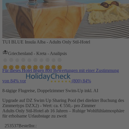
TUI BLUE Insula Alba - Adults Only Stil-Hotel
Griechenland - Kreta - Analipsis
Für dieses Hotel liegen 800 Bewertungen mit einer Zustimmung
von 84% vor
(800)
84%
8-tägige Flugreise, Doppelzimmer Swim-Up inkl. AI
Upgrade auf DZ Swim Up Sharing Pool (bei direkter Buchung des
Zimmertyps DZX2) - Wert: ca. € 550,- pro Zimmer
Adults Only Stil-Hotel ab 16 Jahren – Ruhige Wohlfühlatmosphäre
für erholsame Urlaubstage zu zweit
253537
Bestellnr.: