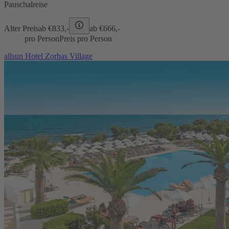
Pauschalreise
Alter Preis
ab €
833,-
ab €
666,-
pro Person
Preis pro Person
allsun Hotel Zorbas Village