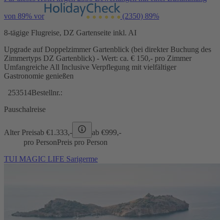
von 89% vor
(2350)
89%
8-tägige Flugreise, DZ Gartenseite inkl. AI
Upgrade auf Doppelzimmer Gartenblick (bei direkter Buchung des
Zimmertyps DZ Gartenblick) - Wert: ca. € 150,- pro Zimmer
Umfangreiche All Inclusive Verpflegung mit vielfältiger
Gastronomie genießen
253514
Bestellnr.:
Pauschalreise
Alter Preis
ab €
1.333,-
ab €
999,-
pro Person
Preis pro Person
TUI MAGIC LIFE Sarigerme