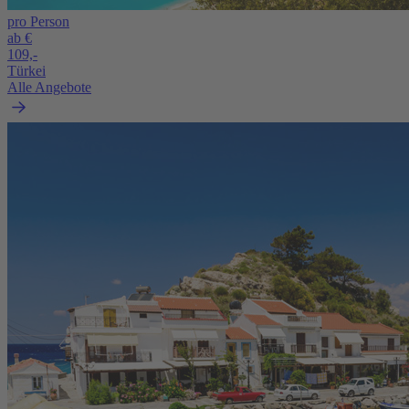
pro Person
ab €
109,-
Türkei
Alle Angebote