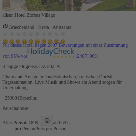
allsun Hotel Zorbas Village
Griechenland - Kreta - Anissaras
Für dieses Hotel liegen 2407 Bewertungen mit einer Zustimmung
von 96% vor
(2407)
96%
8-tägige Flugreise, DZ inkl. AI
Charmante Anlage im landestypischen, kretischen Dorfstil
Tagesanimation, Live-Musik und Shows am Abend sorgen für
Unterhaltung
253001
Bestellnr.:
Pauschalreise
Alter Preis
ab €
899,-
ab €
697,-
pro Person
Preis pro Person