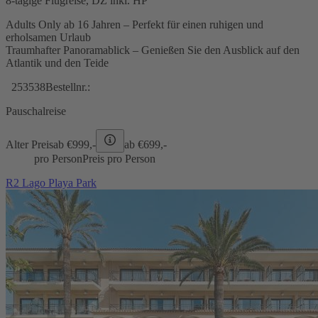
8-tägige Flugreise, DZ inkl. HP
Adults Only ab 16 Jahren – Perfekt für einen ruhigen und
erholsamen Urlaub
Traumhafter Panoramablick – Genießen Sie den Ausblick auf den
Atlantik und den Teide
253538
Bestellnr.:
Pauschalreise
Alter Preis
ab €
999,-
ab €
699,-
pro Person
Preis pro Person
R2 Lago Playa Park