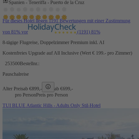
Spanien - Teneriffa - Puerto de la Cruz
Für dieses Hotel liegen 1191 Bewertungen mit einer Zustimmung
von 81% vor
(1191)
81%
8-tägige Flugreise, Doppelzimmer Premium inkl. AI
Kostenfreies Upgrade auf All Inclusive (Wert € 199.- pro Zimmer)
253500
Bestellnr.:
Pauschalreise
Alter Preis
ab €
899,-
ab €
699,-
pro Person
Preis pro Person
TUI BLUE Atlantic Hills - Adults Only Stil-Hotel