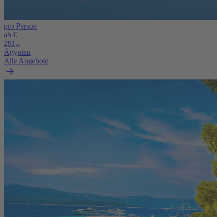
pro Person
ab €
291,-
Ägypten
Alle Angebote