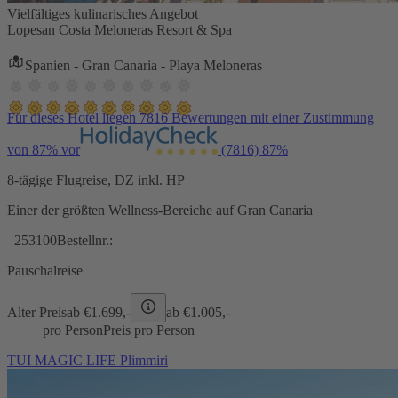
Vielfältiges kulinarisches Angebot
Lopesan Costa Meloneras Resort & Spa
Spanien - Gran Canaria - Playa Meloneras
Für dieses Hotel liegen 7816 Bewertungen mit einer Zustimmung
von 87% vor
(7816)
87%
8-tägige Flugreise, DZ inkl. HP
Einer der größten Wellness-Bereiche auf Gran Canaria
253100
Bestellnr.:
Pauschalreise
Alter Preis
ab €
1.699,-
ab €
1.005,-
pro Person
Preis pro Person
TUI MAGIC LIFE Plimmiri