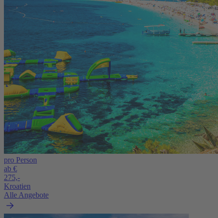
pro Person
ab €
275,-
Kroatien
Alle Angebote