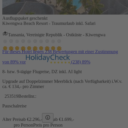
Ausflugspaket geschenkt
Kiwengwa Beach Resort - Traumurlaub inkl. Safari
Tansania, Vereinigte Republik - Ostküste - Kiwengwa
Für dieses Hotel liegen 238 Bewertungen mit einer Zustimmung
von 89% vor
(238)
89%
8- bzw. 9-tägige Flugreise, DZ inkl. AI light
Upgrade auf Doppelzimmer Meerblick (nach Verfügbarkeit) i.W.v.
ca. € 134,- pro Zimmer
253519
Bestellnr.:
Pauschalreise
Alter Preis
ab €
2.296,-
ab €
1.699,-
pro Person
Preis pro Person