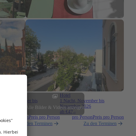
uschalreise
Hotel
Tage, Dezember bis
1 Nacht, November bis
ezember 2026
November 2026
Alle Bilder & Videos anzeigen
 €
578,-
ab €
47,-
pro Person
Preis pro Person
pro Person
Preis pro Person
Zu den Terminen
Zu den Terminen