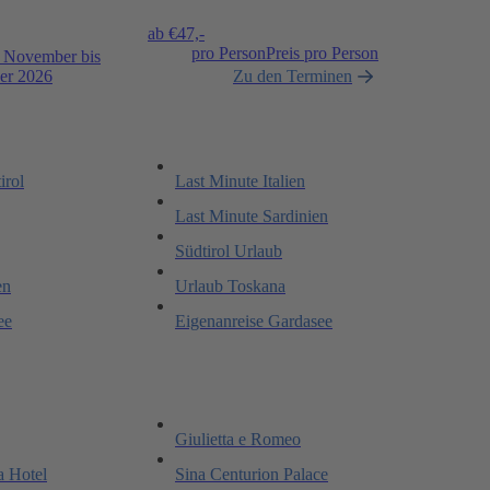
ab €
47,-
pro Person
Preis pro Person
, November bis
er 2026
Zu den Terminen
irol
Last Minute Italien
Last Minute Sardinien
Südtirol Urlaub
en
Urlaub Toskana
ee
Eigenanreise Gardasee
Giulietta e Romeo
a Hotel
Sina Centurion Palace