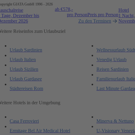
opyright GIATA GmbH 1996 - 2026
ab €
578,-
auschalreise
Hotel
pro Person
Preis pro Person
 Tage, Dezember bis
1 Nacht
ezember 2026
Zu den Terminen
Novemb
eitere Reiseinfos zum Urlaubsziel
Urlaub Sardinien
Wellnessurlaub Südt
Urlaub Italien
Venedig Urlaub
Urlaub Sizilien
Reisen Sardinien
Urlaub Gardasee
Familienurlaub Itali
Städtereisen Rom
Last Minute Gardas
eitere Hotels in der Umgebung
Casa Ferrovieri
Minerva & Nettuno
Ermitage Bel Air Medical Hotel
U-Visionary Venezi