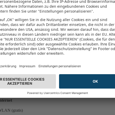
Hotelinformationen
Auf Google Maps anzeigen
erantwortlicher Veranstalter: DERTOUR
Hotelservices
amilie
abysitting
inderfreundlich
nternet
LAN (gratis)