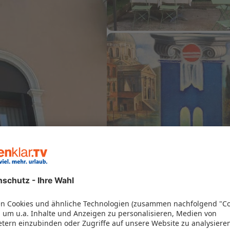
Pa
8 
D
ab
63% vor
(17)
63%