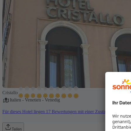
Cristallo
Italien
-
Venetien
-
Venedig
Für dieses Hotel liegen 17 Bewertungen mit einer Zustimmung von 
Teilen