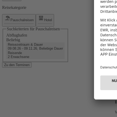
Reisekategorie
Pauschalreisen
Hotel
V
Suchkriterien für Pauschalreisen
Abflughafen
Beliebig
Reisezeitraum & Dauer
09.08.26 - 09.11.26, Beliebige Dauer
Reisende
2 Erwachsene
F
Zu den Terminen
B
K
I
W