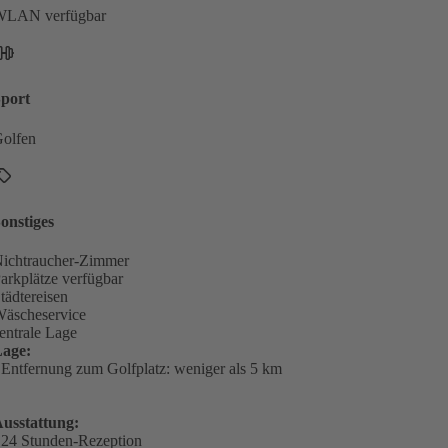
WLAN verfügbar
port
olfen
onstiges
ichtraucher-Zimmer
arkplätze verfügbar
tädtereisen
äscheservice
entrale Lage
age:
 Entfernung zum Golfplatz: weniger als 5 km
usstattung:
 24 Stunden-Rezeption