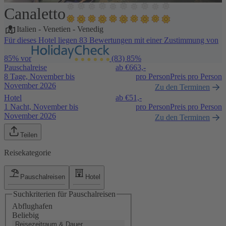
Canaletto
1 / 5
Italien
-
Venetien
-
Venedig
Für dieses Hotel liegen 83 Bewertungen mit einer Zustimmung von
85% vor
(83)
85%
Pauschalreise
ab €
663,-
8 Tage, November bis
pro Person
Preis pro Person
November 2026
Zu den Terminen
Hotel
ab €
51,-
1 Nacht, November bis
pro Person
Preis pro Person
November 2026
Zu den Terminen
Teilen
Reisekategorie
Pauschalreisen
Hotel
Suchkriterien für Pauschalreisen
Abflughafen
Beliebig
Reisezeitraum & Dauer