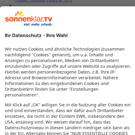
Liassidi Wellness Suites
Al Piave
Ad Lofts
Due Torri Hotel
Ca' Pagan
Hotel Mary
Giardinetto Hotel
Aqua
Camping Village Cavallino / 4 pax
Universal Terme
Best Western Plus Net Tower Hotel Padova
G Boutique Hotel
Residenza Ca'del Borgo