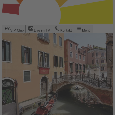
VIP Club
Live im TV
Kontakt
Menü