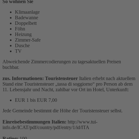
So wohnen Sie
Klimaanlage
Badewanne
Doppelbett
Föhn
Heizung
Zimmer-Safe
Dusche
TV
Abweichende Zimmercodierungen zu tagesaktuellen Preisen
buchbar.
zus. Informationen: Touristensteuer
Italien erhebt nach aktuellem
Stand eine Touristensteuer „tassa di soggiorno“ pro Person ab dem
11. Lebensjahr und Nacht, zahlbar vor Ort im Hotel, Unterkunft:
EUR 1 bis EUR 7,00
Jede Gemeinde bestimmt die Höhe der Touristensteuer selbst.
Einreisebestimmungen Italien:
http://www.tui-
info.de/ICAT/pdf/country/pdf/entry/1/id/ITA
Rating:
100