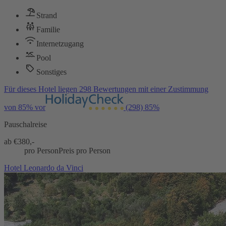
Strand
Familie
Internetzugang
Pool
Sonstiges
Für dieses Hotel liegen 298 Bewertungen mit einer Zustimmung
von 85% vor
(298)
85%
Pauschalreise
ab €
380,-
pro Person
Preis pro Person
Hotel Leonardo da Vinci