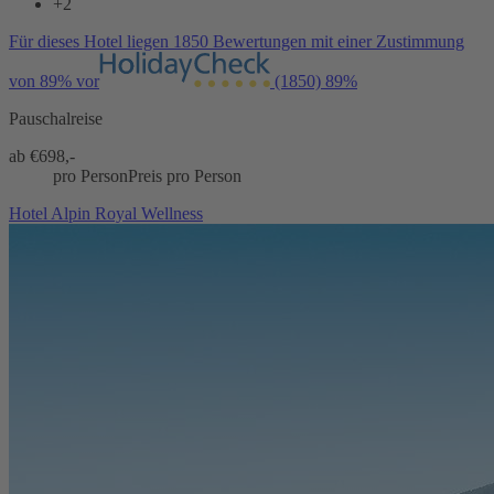
+2
Für dieses Hotel liegen 1850 Bewertungen mit einer Zustimmung
von 89% vor
(1850)
89%
Pauschalreise
ab €
698,-
pro Person
Preis pro Person
Hotel Alpin Royal Wellness