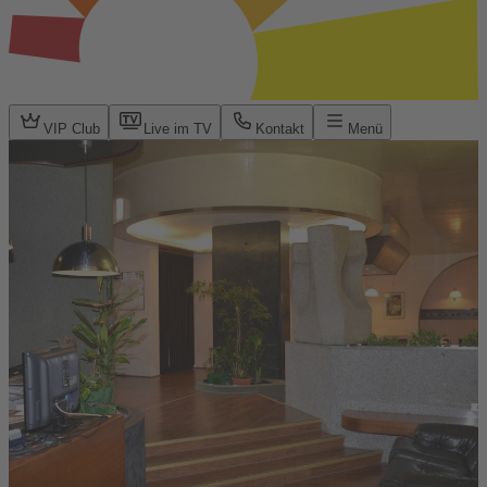
VIP Club
Live im TV
Kontakt
Menü